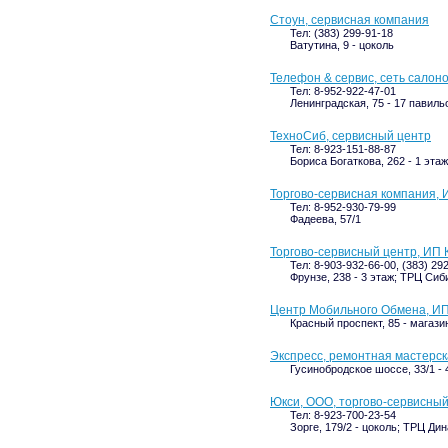
Стоун, сервисная компания
Тел: (383) 299-91-18
Ватутина, 9 - цоколь
Телефон & сервис, сеть салоно
Тел: 8-952-922-47-01
Ленинградская, 75 - 17 павиль
ТехноСиб, сервисный центр
Тел: 8-923-151-88-87
Бориса Богаткова, 262 - 1 этаж
Торгово-сервисная компания, 
Тел: 8-952-930-79-99
Фадеева, 57/1
Торгово-сервисный центр, ИП 
Тел: 8-903-932-66-00, (383) 29
Фрунзе, 238 - 3 этаж; ТРЦ Си
Центр Мобильного Обмена, ИП
Красный проспект, 85 - магаз
Экспресс, ремонтная мастерс
Гусинобродское шоссе, 33/1 - 4
Юкси, ООО, торгово-сервисный
Тел: 8-923-700-23-54
Зорге, 179/2 - цоколь; ТРЦ Ди