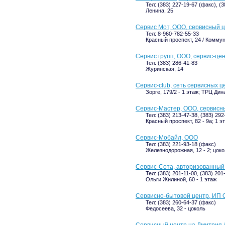
Тел: (383) 227-19-67 (факс), (3
Ленина, 25
Сервис Мот, ООО, сервисный 
Тел: 8-960-782-55-33
Красный проспект, 24 / Коммун
Сервис групп, ООО, сервис-це
Тел: (383) 286-41-83
Журинская, 14
Сервис-club, сеть сервисных ц
Зорге, 179/2 - 1 этаж; ТРЦ Дин
Сервис-Мастер, ООО, сервисн
Тел: (383) 213-47-38, (383) 292
Красный проспект, 82 - 9а; 1 э
Сервис-Мобайл, ООО
Тел: (383) 221-93-18 (факс)
Железнодорожная, 12 - 2; цок
Сервис-Сота, авторизованный
Тел: (383) 201-11-00, (383) 201
Ольги Жилиной, 60 - 1 этаж
Сервисно-бытовой центр, ИП О
Тел: (383) 260-64-37 (факс)
Федосеева, 32 - цоколь