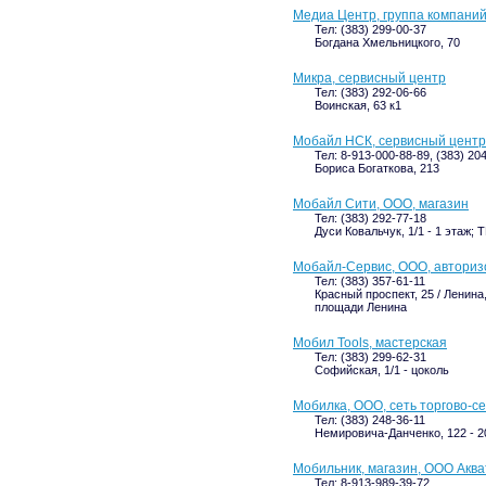
Медиа Центр, группа компани
Тел: (383) 299-00-37
Богдана Хмельницкого, 70
Микра, сервисный центр
Тел: (383) 292-06-66
Воинская, 63 к1
Мобайл НСК, сервисный центр
Тел: 8-913-000-88-89, (383) 20
Бориса Богаткова, 213
Мобайл Сити, ООО, магазин
Тел: (383) 292-77-18
Дуси Ковальчук, 1/1 - 1 этаж;
Мобайл-Сервис, ООО, авториз
Тел: (383) 357-61-11
Красный проспект, 25 / Ленина,
площади Ленина
Мобил Tools, мастерская
Тел: (383) 299-62-31
Софийская, 1/1 - цоколь
Мобилка, ООО, сеть торгово-с
Тел: (383) 248-36-11
Немировича-Данченко, 122 - 20
Мобильник, магазин, ООО Акв
Тел: 8-913-989-39-72