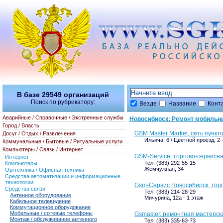
В базе
29549
организаций
Поиск по рубрикатору:
Везде
Название
Конт
Аварийные / Справочные / Экстренные службы
Новосибирск: Ремонт мобильн
Город / Власть
GSM Master Market, сеть пунк
Досуг / Отдых / Развлечения
Ильича, 6 / Цветной проезд, 2
Коммунальные / Бытовые / Ритуальные услуги
Компьютеры / Связь / Интернет
GSM-Service, торгово-сервисн
Интернет
Тел: (383) 292-55-15
Компьютеры
Жемчужная, 34
Оргтехника / Офисная техника
Средства автоматизации и информационные
технологии
Gsm-Сервис Новосибирск, тор
Средства связи
Тел: (383) 214-28-29
Антенное оборудование
Мичурина, 12а - 1 этаж
Кабельное телевидение
Коммутационное оборудование
Мобильные / сотовые телефоны
Gsmaster, ремонтная мастерск
Монтаж / обслуживание антенного
Тел: (383) 335-63-73