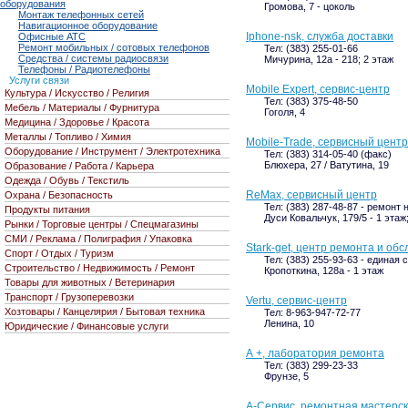
оборудования
Громова, 7 - цоколь
Монтаж телефонных сетей
Навигационное оборудование
Iphone-nsk, служба доставки
Офисные АТС
Ремонт мобильных / сотовых телефонов
Тел: (383) 255-01-66
Средства / системы радиосвязи
Мичурина, 12а - 218; 2 этаж
Телефоны / Радиотелефоны
Услуги связи
Mobile Expert, сервис-центр
Культура / Искусство / Религия
Тел: (383) 375-48-50
Мебель / Материалы / Фурнитура
Гоголя, 4
Медицина / Здоровье / Красота
Металлы / Топливо / Химия
Mobile-Trade, сервисный центр
Оборудование / Инструмент / Электротехника
Тел: (383) 314-05-40 (факс)
Блюхера, 27 / Ватутина, 19
Образование / Работа / Карьера
Одежда / Обувь / Текстиль
ReMax, сервисный центр
Охрана / Безопасность
Тел: (383) 287-48-87 - ремонт 
Продукты питания
Дуси Ковальчук, 179/5 - 1 эта
Рынки / Торговые центры / Спецмагазины
СМИ / Реклама / Полиграфия / Упаковка
Stark-get, центр ремонта и об
Спорт / Отдых / Туризм
Тел: (383) 255-93-63 - единая
Строительство / Недвижимость / Ремонт
Кропоткина, 128а - 1 этаж
Товары для животных / Ветеринария
Транспорт / Грузоперевозки
Vertu, сервис-центр
Хозтовары / Канцелярия / Бытовая техника
Тел: 8-963-947-72-77
Ленина, 10
Юридические / Финансовые услуги
А +, лаборатория ремонта
Тел: (383) 299-23-33
Фрунзе, 5
А-Сервис, ремонтная мастерс