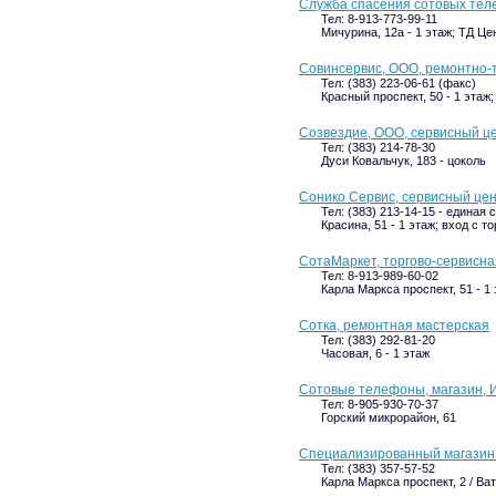
Служба спасения сотовых тел
Тел: 8-913-773-99-11
Мичурина, 12а - 1 этаж; ТД Ц
Совинсервис, ООО, ремонтно-
Тел: (383) 223-06-61 (факс)
Красный проспект, 50 - 1 этаж
Созвездие, ООО, сервисный ц
Тел: (383) 214-78-30
Дуси Ковальчук, 183 - цоколь
Сонико Сервис, сервисный це
Тел: (383) 213-14-15 - единая 
Красина, 51 - 1 этаж; вход с т
СотаМаркет, торгово-сервисн
Тел: 8-913-989-60-02
Карла Маркса проспект, 51 - 1
Сотка, ремонтная мастерская
Тел: (383) 292-81-20
Часовая, 6 - 1 этаж
Сотовые телефоны, магазин, И
Тел: 8-905-930-70-37
Горский микрорайон, 61
Специализированный магазин
Тел: (383) 357-57-52
Карла Маркса проспект, 2 / Ват