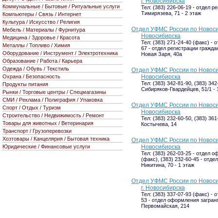
г. Новосибирска
Коммунальные / Бытовые / Ритуальные услуги
Тел: (383) 226-06-19 - отдел р
Тимирязева, 71 - 2 этаж
Компьютеры / Связь / Интернет
Культура / Искусство / Религия
Отдел УФМС России по Новосиб
Мебель / Материалы / Фурнитура
Новосибирска
Медицина / Здоровье / Красота
Тел: (383) 271-24-40 (факс) -
Металлы / Топливо / Химия
67 - отдел регистрации гражда
Оборудование / Инструмент / Электротехника
Новая Заря, 40а
Образование / Работа / Карьера
Одежда / Обувь / Текстиль
Отдел УФМС России по Новосиб
Охрана / Безопасность
Новосибирска
Тел: (383) 342-81-90, (383) 342
Продукты питания
Сибиряков-Гвардейцев, 51/1 - 1
Рынки / Торговые центры / Спецмагазины
СМИ / Реклама / Полиграфия / Упаковка
Отдел УФМС России по Новосиб
Спорт / Отдых / Туризм
Новосибирска
Строительство / Недвижимость / Ремонт
Тел: (383) 232-60-50, (383) 361
Товары для животных / Ветеринария
Костычева, 14
Транспорт / Грузоперевозки
Хозтовары / Канцелярия / Бытовая техника
Отдел УФМС России по Новосиб
Юридические / Финансовые услуги
Новосибирска
Тел: (383) 262-03-25 - отдел 
(факс), (383) 232-60-45 - от
Никитина, 70 - 1 этаж
Отдел УФМС России по Новоси
г. Новосибирска
Тел: (383) 337-07-93 (факс) -
53 - отдел оформления загран
Первомайская, 214