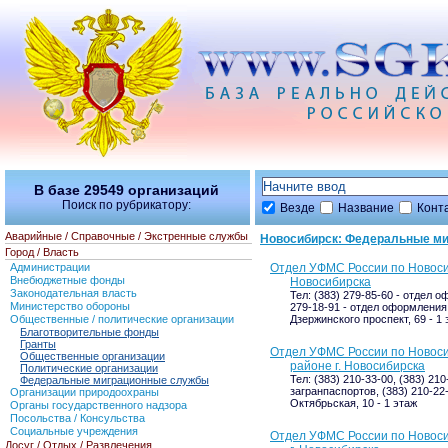
В базе
29549
организаций
Поиск по рубрикатору:
Везде
Название
Конт
Аварийные / Справочные / Экстренные службы
Новосибирск: Федеральные м
Город / Власть
Администрации
Отдел УФМС России по Новосиб
Внебюджетные фонды
Новосибирска
Законодательная власть
Тел: (383) 279-85-60 - отдел о
Министерство обороны
279-18-91 - отдел оформления
Общественные / политические организации
Дзержинского проспект, 69 - 1 
Благотворительные фонды
Гранты
Отдел УФМС России по Новос
Общественные организации
районе г. Новосибирска
Политические организации
Тел: (383) 210-33-00, (383) 2
Федеральные миграционные службы
загранпаспортов, (383) 210-2
Организации природоохраны
Октябрьская, 10 - 1 этаж
Органы государственного надзора
Посольства / Консульства
Социальные учреждения
Отдел УФМС России по Новоси
Досуг / Отдых / Развлечения