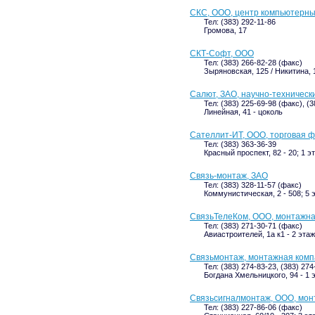
СКС, ООО, центр компьютерны
Тел: (383) 292-11-86
Громова, 17
СКТ-Софт, ООО
Тел: (383) 266-82-28 (факс)
Зыряновская, 125 / Никитина, 1
Салют, ЗАО, научно-техническ
Тел: (383) 225-69-98 (факс), (
Линейная, 41 - цоколь
Сателлит-ИТ, ООО, торговая 
Тел: (383) 363-36-39
Красный проспект, 82 - 20; 1 э
Связь-монтаж, ЗАО
Тел: (383) 328-11-57 (факс)
Коммунистическая, 2 - 508; 5 
СвязьТелеКом, ООО, монтажн
Тел: (383) 271-30-71 (факс)
Авиастроителей, 1а к1 - 2 этаж
Связьмонтаж, монтажная ком
Тел: (383) 274-83-23, (383) 27
Богдана Хмельницкого, 94 - 1 
Связьсигналмонтаж, ООО, мон
Тел: (383) 227-86-06 (факс)