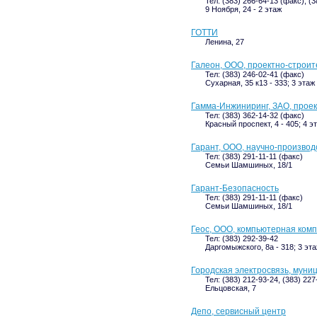
Тел: (383) 266-64-13 (факс), (
9 Ноября, 24 - 2 этаж
ГОТТИ
Ленина, 27
Галеон, ООО, проектно-строи
Тел: (383) 246-02-41 (факс)
Сухарная, 35 к13 - 333; 3 этаж
Гамма-Инжиниринг, ЗАО, прое
Тел: (383) 362-14-32 (факс)
Красный проспект, 4 - 405; 4 э
Гарант, ООО, научно-произво
Тел: (383) 291-11-11 (факс)
Семьи Шамшиных, 18/1
Гарант-Безопасность
Тел: (383) 291-11-11 (факс)
Семьи Шамшиных, 18/1
Геос, ООО, компьютерная ком
Тел: (383) 292-39-42
Даргомыжского, 8а - 318; 3 эт
Городская электросвязь, мун
Тел: (383) 212-93-24, (383) 22
Ельцовская, 7
Депо, сервисный центр