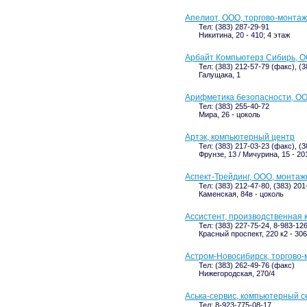
Апелиот, ООО, торгово-монта
Тел: (383) 287-29-91
Никитина, 20 - 410; 4 этаж
Арбайт Компьютерз Сибирь, 
Тел: (383) 212-57-79 (факс), (
Галущака, 1
Арифметика безопасности, ОО
Тел: (383) 255-40-72
Мира, 26 - цоколь
Артэк, компьютерный центр
Тел: (383) 217-03-23 (факс), (
Фрунзе, 13 / Мичурина, 15 - 20
Аспект-Трейдинг, ООО, монта
Тел: (383) 212-47-80, (383) 20
Каменская, 84в - цоколь
Ассистент, производственная
Тел: (383) 227-75-24, 8-983-12
Красный проспект, 220 к2 - 306
Астром-Новосибирск, торгово
Тел: (383) 262-49-76 (факс)
Нижегородская, 270/4
Аська-сервис, компьютерный с
Тел: 8-923-775-08-17