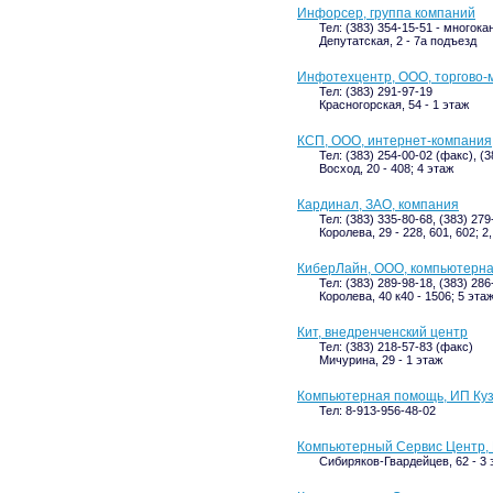
Инфорсер, группа компаний
Тел: (383) 354-15-51 - многок
Депутатская, 2 - 7а подъезд
Инфотехцентр, ООО, торгово-
Тел: (383) 291-97-19
Красногорская, 54 - 1 этаж
КСП, ООО, интернет-компания
Тел: (383) 254-00-02 (факс), (
Восход, 20 - 408; 4 этаж
Кардинал, ЗАО, компания
Тел: (383) 335-80-68, (383) 27
Королева, 29 - 228, 601, 602; 2
КиберЛайн, ООО, компьютерн
Тел: (383) 289-98-18, (383) 286
Королева, 40 к40 - 1506; 5 эта
Кит, внедренченский центр
Тел: (383) 218-57-83 (факс)
Мичурина, 29 - 1 этаж
Компьютерная помощь, ИП Куз
Тел: 8-913-956-48-02
Компьютерный Сервис Центр, 
Сибиряков-Гвардейцев, 62 - 3 