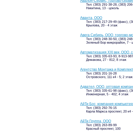
Авалон-Сервис, торгово-серви
Тел: (383) 291-38-28, (383) 20
Никитина, 13 - цоколь
Аванта, ООО
Тел: (383) 217-29-49 (факс), (3
Крылова, 20 - 4 этаж
Авега Сибирь, ООО, торгово-
Тел: (383) 248-30-50, (383) 248
Зеленый Бор микрорайон, 7 - 
Автоматизация XXI век, ООО, 
Тел: (383) 335-63-93, 8-913-98
Демакова, 27 - 812; 8 этаж
Агентство Монтажа и Комплек
Тел: (383) 201-16-28
Островского, 111 к4 - 5; 2 этаж
Адвател, ООО, оптовая компа
Тел: (383) 335-61-98 (факс), (
Инженерная, 5 - 402; 4 этаж
АйТи Бос, компания компьюте
Тел: (383) 292-76-15
Карла Маркса проспект, 20 к4 -
АйТи Группа, ООО
Тел: (383) 263-89-99
Красный проспект, 100