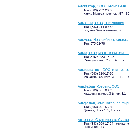
Аллигатор, ООО, IT-компания
Тел: (383) 292-26-06
Карла Маркса проспект, 57 - 60
Альвента, ООО, IT-компания
Тел: (383) 214-89-62
Богдана Хмельницкого, 36
Альмеро-Новосибирск, сервис
Тел: 375-01-79
Альта, ООО, монтажная компа
Тел: 8-923-233-18-02
Станционная, 32 к1 - 4 этаж
Альтернатива, ООО, компьюте
Тел: (383) 210-17-18
Максима Горького, 39 - 110; 1 
АльфаБайт-Сервис, ООО
Тел: (383) 361-03-65
Крашенинникова 3-й пер, 3/1 - 
АльфаЛан, компьютерная фир
Тел: (383) 291-55-85
Дачная, 35а - 103; 1 этаж
Антенные Спутниковые Систе
Тел: (383) 299-17-24 - единая
Линейная, 114