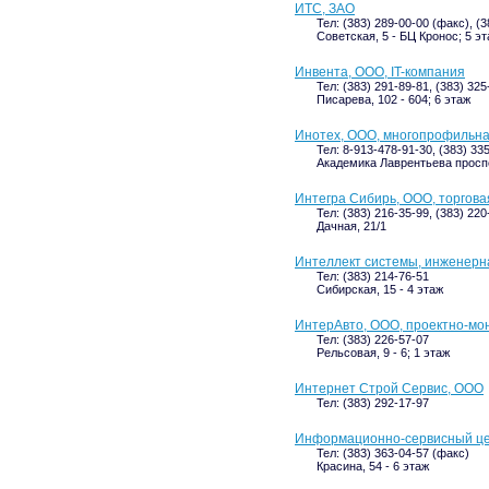
ИТС, ЗАО
Тел: (383) 289-00-00 (факс), (3
Советская, 5 - БЦ Кронос; 5 э
Инвента, ООО, IT-компания
Тел: (383) 291-89-81, (383) 325
Писарева, 102 - 604; 6 этаж
Инотех, ООО, многопрофильн
Тел: 8-913-478-91-30, (383) 33
Академика Лаврентьева проспек
Интегра Сибирь, ООО, торгова
Тел: (383) 216-35-99, (383) 220
Дачная, 21/1
Интеллект системы, инженерн
Тел: (383) 214-76-51
Сибирская, 15 - 4 этаж
ИнтерАвто, ООО, проектно-мо
Тел: (383) 226-57-07
Рельсовая, 9 - 6; 1 этаж
Интернет Строй Сервис, ООО
Тел: (383) 292-17-97
Информационно-сервисный ц
Тел: (383) 363-04-57 (факс)
Красина, 54 - 6 этаж