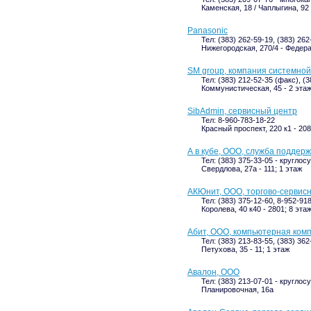
Каменская, 18 / Чаплыгина, 92 
Panasonic
Тел: (383) 262-59-19, (383) 262
Нижегородская, 270/4 - Федер
SM group, компания системной
Тел: (383) 212-52-35 (факс), (
Коммунистическая, 45 - 2 эта
SibAdmin, сервисный центр
Тел: 8-960-783-18-22
Красный проспект, 220 к1 - 208
А в кубе, ООО, служба поддер
Тел: (383) 375-33-05 - кругло
Свердлова, 27а - 111; 1 этаж
АКЮнит, ООО, торгово-сервис
Тел: (383) 375-12-60, 8-952-91
Королева, 40 к40 - 2801; 8 эта
Абит, ООО, компьютерная ком
Тел: (383) 213-83-55, (383) 36
Петухова, 35 - 11; 1 этаж
Авалон, ООО
Тел: (383) 213-07-01 - кругло
Планировочная, 16а