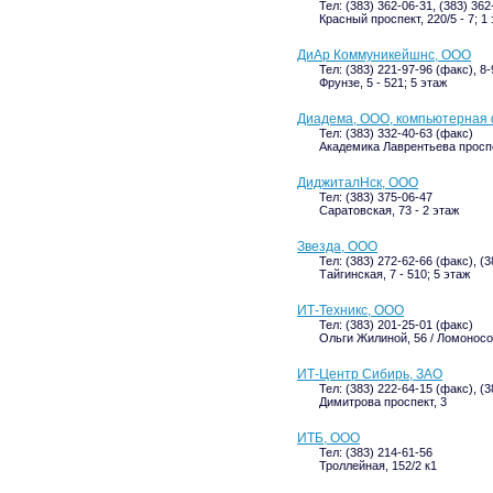
Тел: (383) 362-06-31, (383) 362
Красный проспект, 220/5 - 7; 1
ДиАр Коммуникейшнс, ООО
Тел: (383) 221-97-96 (факс), 8
Фрунзе, 5 - 521; 5 этаж
Диадема, ООО, компьютерная
Тел: (383) 332-40-63 (факс)
Академика Лаврентьева проспек
ДиджиталНск, ООО
Тел: (383) 375-06-47
Саратовская, 73 - 2 этаж
Звезда, ООО
Тел: (383) 272-62-66 (факс), (3
Тайгинская, 7 - 510; 5 этаж
ИТ-Техникс, ООО
Тел: (383) 201-25-01 (факс)
Ольги Жилиной, 56 / Ломоносова
ИТ-Центр Сибирь, ЗАО
Тел: (383) 222-64-15 (факс), (
Димитрова проспект, 3
ИТБ, ООО
Тел: (383) 214-61-56
Троллейная, 152/2 к1