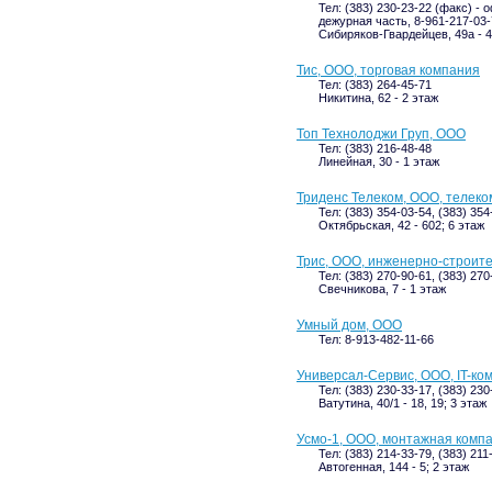
Тел: (383) 230-23-22 (факс) - о
дежурная часть, 8-961-217-03-
Сибиряков-Гвардейцев, 49а - 4
Тис, ООО, торговая компания
Тел: (383) 264-45-71
Никитина, 62 - 2 этаж
Топ Технолоджи Груп, ООО
Тел: (383) 216-48-48
Линейная, 30 - 1 этаж
Триденс Телеком, ООО, телек
Тел: (383) 354-03-54, (383) 354
Октябрьская, 42 - 602; 6 этаж
Трис, ООО, инженерно-строит
Тел: (383) 270-90-61, (383) 27
Свечникова, 7 - 1 этаж
Умный дом, ООО
Тел: 8-913-482-11-66
Универсал-Сервис, ООО, IT-ко
Тел: (383) 230-33-17, (383) 230
Ватутина, 40/1 - 18, 19; 3 этаж
Усмо-1, ООО, монтажная комп
Тел: (383) 214-33-79, (383) 211
Автогенная, 144 - 5; 2 этаж