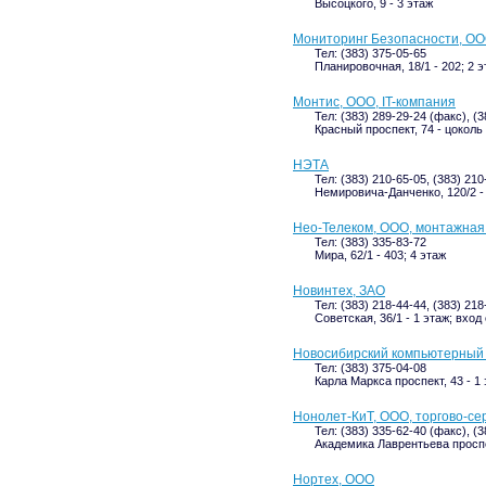
Высоцкого, 9 - 3 этаж
Мониторинг Безопасности, ОО
Тел: (383) 375-05-65
Планировочная, 18/1 - 202; 2 
Монтис, ООО, IT-компания
Тел: (383) 289-29-24 (факс), (
Красный проспект, 74 - цоколь
НЭТА
Тел: (383) 210-65-05, (383) 21
Немировича-Данченко, 120/2 -
Нео-Телеком, ООО, монтажная
Тел: (383) 335-83-72
Мира, 62/1 - 403; 4 этаж
Новинтех, ЗАО
Тел: (383) 218-44-44, (383) 218
Советская, 36/1 - 1 этаж; вход
Новосибирский компьютерный
Тел: (383) 375-04-08
Карла Маркса проспект, 43 - 1
Нонолет-КиТ, ООО, торгово-се
Тел: (383) 335-62-40 (факс), (
Академика Лаврентьева проспек
Нортех, ООО