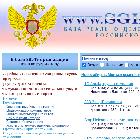
В базе
29549
организаций
Поиск по рубрикатору:
Везде
Название
Конт
Аварийные / Справочные / Экстренные службы
Новосибирск: Монтаж компьют
Город / Власть
1С Альба, группа компаний
Досуг / Отдых / Развлечения
Тел: (383) 213-82-35, (383) 31
Коммунальные / Бытовые / Ритуальные услуги
Немировича-Данченко, 122 - 2
Компьютеры / Связь / Интернет
Интернет
383-3.ru, IT-компания
Компьютеры
Тел: 8-913-773-78-78, (383) 27
Компьютеры / Комплектующие
Кропоткина, 132 - 1 этаж
Модернизация компьютеров
Монтаж компьютерных сетей
Ремонт компьютеров
Amp Netconnect, представитель
Сетевое оборудование
Тел: (383) 230-50-99
Услуги системного администрирования
Красноярская, 35 - 807; 8 этаж
Оргтехника / Офисная техника
Средства автоматизации и информационные
технологии
CRV Company, торгово-монтаж