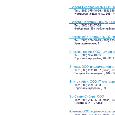
Эксперт Безопасность, ООО, 
Тел: (383) 375-40-76, (383) 34
Немировича-Данченко, 165 - 40
Эксперт-Электрик Сибирь, ОО
Тел: (383) 292-37-58
Фабричная, 39 / Фабричный пер,
Электроклаб, официальный д
Тел: (383) 209-00-25, (383) 223
Кривощековская, 1
Электросервис, ООО, научно-
Тел: (383) 354-10-35
Горский микрорайон, 78 - 98; 2
Энигма, ООО, информационно-
Тел: (383) 282-40-97 (факс), 8
Богдана Хмельницкого, 104 - 5
Энитех-Айти, ООО, IT-компани
Тел: (383) 209-04-38
Горский микрорайон, 63
Эр-Стайл Сибирь, ООО
Тел: (383) 266-95-08 (факс), (3
Никитина, 20 - 7 этаж
Юникон, ООО, торгово-сервис
Тел: (383) 222-26-17 (факс), (