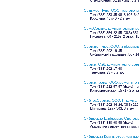
Станционная, 60/10 - 307; 3 эт
Седьмое Чудо, ООО, торгово-
Тел: (383) 233-35-08, 8-923-64
Королева, 40 к40 - 2 этаж
СемьСервис, компьютерный ц
Тел: (383) 354-22-55, (383) 354
Писарева, 60 - 211е; 2 этаж; 
Сервикс-плюс, ООО, информац
Тел: (383) 292-19-35
Сибиряков-Гвардейцев, 56 - 14
Сервис-Сиб, компьютерно-сер
Тел: (383) 292-17-60
Танковая, 72 - 3 этаж
СервисТрейд, ООО, ремонтно
Тел: (383) 212-57-57 (факс) - д
Кривощековская, 15 к1 - 2 эта
СибТехСервис, ООО, IT-компа
Тел: (383) 292-84-24, (383) 21
Мичурина, 12а - 303; 3 этаж
Сибирские Цифровые Систем
Тел: (383) 330-90-58 (факс)
Академика Лаврентьева проспек
Сибирский Компьютер, компью