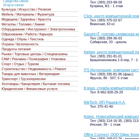
Средства связи
Тел: (383) 203-98-09
Услуги связи
Куприна, 8/1 - 1 этаж
Культура / Искусство / Религия
Мебель / Материалы / Фурнитура
Click, центр компьютерной по
Медицина / Здоровье / Красота
Тел: (383) 375-02-67
Воинская, 63 к1
Металлы / Топливо / Химия
Оборудование / Инструмент / Электротехника
Garant-IT, торгово-сервисная 
Образование / Работа / Карьера
Тел: (383) 299-36-03
Одежда / Обувь / Текстиль
Сибирская, 33 - цоколь
Охрана / Безопасность
Продукты питания
Helper, центр компьютерной 
Рынки / Торговые центры / Спецмагазины
Тел: (383) 291-81-01
СМИ / Реклама / Полиграфия / Упаковка
Крашенинникова 1-й пер, 7 - 2
Спорт / Отдых / Туризм
Строительство / Недвижимость / Ремонт
ITS Интеграция, компания сис
Товары для животных / Ветеринария
Тел: (383) 335-81-96 (факс)
Фрунзе, 86 - 507; 5 этаж
Транспорт / Грузоперевозки
Хозтовары / Канцелярия / Бытовая техника
It-spas, служба компьютерной
Юридические / Финансовые услуги
Тел: 8-962-828-29-29
NikTech, ИП Рашев Н.А.
Тел: 375-41-90
Nskpc, Новосибирский компью
Тел: (383) 214-16-35, (383) 213
Инская, 39 - 1 этаж
Office Connect, ООО Офис Кон
Тел: (383) 209-07-76 - многок