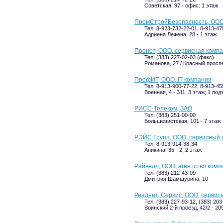
Советская, 97 - офис: 1 этаж
ПромСтройБезопасность, ООО
Тел: 8-923-732-22-01, 8-913-47
Адриена Лежена, 28 - 1 этаж
Пронет, ООО, сервисная комп
Тел: (383) 227-02-03 (факс)
Романова, 27 / Красный проспек
ПрофИТ, ООО, IT-компания
Тел: 8-913-900-77-22, 8-913-45
Военная, 4 - 311; 3 этаж; 1 под
РИСС-Телеком, ЗАО
Тел: (383) 251-00-00
Большевистская, 101 - 7 этаж
РЭЙС Групп, ООО, сервисный 
Тел: 8-913-914-38-34
Аникина, 35 - 2; 2 этаж
Райвелл, ООО, агентство ком
Тел: (383) 212-43-09
Дмитрия Шамшурина, 10
Реалнет. Сервис, ООО, сервис
Тел: (383) 227-93-12, (383) 203
Воинский 2-й проезд, 42/2 - 20