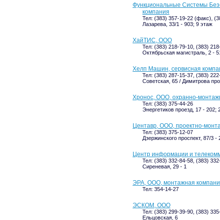
Функциональные Системы Без
компания
Тел: (383) 357-19-22 (факс), (
Лазарева, 33/1 - 903; 9 этаж
ХайТИС, ООО
Тел: (383) 218-79-10, (383) 218
Октябрьская магистраль, 2 - 5
Хелп Машин, сервисная компа
Тел: (383) 287-15-37, (383) 22
Советская, 65 / Димитрова прос
Хронос, ООО, охранно-монтаж
Тел: (383) 375-44-26
Энергетиков проезд, 17 - 202; 
Центавр, ООО, проектно-монт
Тел: (383) 375-12-07
Дзержинского проспект, 87/3 - 
Центр информации и телеком
Тел: (383) 332-84-58, (383) 33
Сиреневая, 29 - 1
ЭРА, ООО, монтажная компан
Тел: 354-14-27
ЭСКОМ, ООО
Тел: (383) 299-39-90, (383) 33
Ельцовская, 6