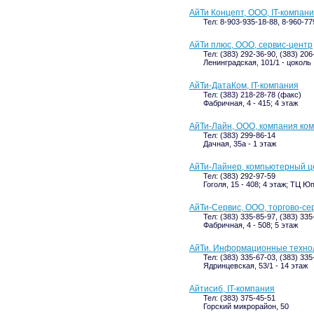
АйТи Концепт, ООО, IT-компан
Тел: 8-903-935-18-88, 8-960-77
АйТи плюс, ООО, сервис-центр
Тел: (383) 292-36-90, (383) 206
Ленинградская, 101/1 - цоколь
АйТи-ДатаКом, IT-компания
Тел: (383) 218-28-78 (факс)
Фабричная, 4 - 415; 4 этаж
АйТи-Лайн, ООО, компания к
Тел: (383) 299-86-14
Дачная, 35а - 1 этаж
АйТи-Лайнер, компьютерный ц
Тел: (383) 292-97-59
Гоголя, 15 - 408; 4 этаж; ТЦ Ю
АйТи-Сервис, ООО, торгово-се
Тел: (383) 335-85-97, (383) 335
Фабричная, 4 - 508; 5 этаж
АйТи. Информационные технол
Тел: (383) 335-67-03, (383) 33
Ядринцевская, 53/1 - 14 этаж
Айтисиб, IT-компания
Тел: (383) 375-45-51
Горский микрорайон, 50