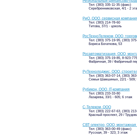
Региональный финансово-пра
Тел: (383) 335-11-35 (факс)
Серебренниковская, 4/1 - 2 эт
РиО, ООО, сервисная компани
Тел: (383) 214-78-60
Титова, 37/1 - цоколь
РосТехноТелеком, ООО, торго
Тел: (383) 375-19-95, (383) 375
Бориса Богаткова, 53
Росавтоматизация, ООО, монт
Тел: (383) 375-19-85, 8-923-77
Фабричная, 39 / Фабричный пер,
РуТехнолоджис, ООО, строите
Тел: (383) 363-07-14, (383) 363
Семьи Шамшиных, 22/1 - 509; 
Рубикон, ООО, IT-компания
Тел: (383) 233-33-80
Лазарева, 33/1 - 605; 6 этаж
С-Телеком, ООО
Тел: (383) 222-67-63, (383) 213
Красный проспект, 29 / Трудова
СВТ-электро, ООО, монтажная
Тел: (383) 363-00-49 (факс)
Русская, 39 - 323; 3 этаж