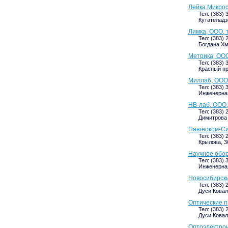
Лейка Микрос
Тел: (383) 
Кутателадзе
Лимка, ООО, 
Тел: (383) 
Богдана Хме
Метрика, ОО
Тел: (383) 
Красный про
Миллаб, ООО,
Тел: (383) 
Инженерная,
НВ-лаб, ООО,
Тел: (383) 
Димитрова 
Навгеоком-Си
Тел: (383) 
Крылова, 36
Научное обо
Тел: (383) 
Инженерная
Новосибирски
Тел: (383) 
Дуси Коваль
Оптические 
Тел: (383) 
Дуси Коваль
Оптоэлектро