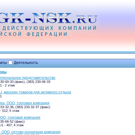
акты
Деятельность
боры
региональное представительство
230-00-33 (факс), (383) 230-06-33
1 - 2 этаж
, магазин товаров для активного отдыха
/1
рь, ООО, торговая компания
233-32-36, (383) 233-32-37 (факс)
- 512; 5 этаж
ОО, торговая компания
335-66-52 (факс)
/1 - 407; 4 этаж
, ООО, оптово-розничная компания