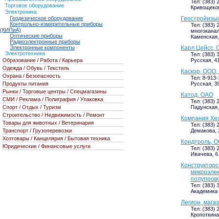
Тел: (383) 
Торговое оборудование
Кривощековс
Электроника
Геодезическое оборудование
Геостройизы
Контрольно-измерительные приборы
Тел: (383) 
(КИПиА)
многокана
Оптические приборы
Каменская, 
Радиоэлектронные приборы
Электронные компоненты
Карл Цейсс,
Электротехника
Тел: (383) 
Образование / Работа / Карьера
Русская, 41
Одежда / Обувь / Текстиль
Каскор, ООО,
Охрана / Безопасность
Тел: 8-913
Продукты питания
Русская, 39
Рынки / Торговые центры / Спецмагазины
Катод, ОАО
СМИ / Реклама / Полиграфия / Упаковка
Тел: (383) 
Спорт / Отдых / Туризм
Падунская,
Строительство / Недвижимость / Ремонт
Компания Хел
Товары для животных / Ветеринария
Тел: (383) 
Транспорт / Грузоперевозки
Демакова, 2
Хозтовары / Канцелярия / Бытовая техника
Кондтроль, О
Юридические / Финансовые услуги
Тел: (383) 
Ивачева, 6 
Конструкторс
микроэлек
полупров
Тел: (383) 
Академика 
Легион, мага
Тел: (383) 
Кропоткина