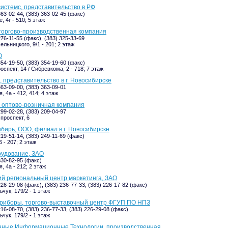
истемс, представительство в РФ
363-02-44, (383) 363-02-45 (факс)
, 4г - 510; 5 этаж
торгово-производственная компания
276-11-55 (факс), (383) 325-33-69
льницкого, 9/1 - 201; 2 этаж
О
354-19-50, (383) 354-19-60 (факс)
спект, 14 / Сибревкома, 2 - 718; 7 этаж
 представительство в г. Новосибирске
363-09-00, (383) 363-09-01
 4а - 412, 414; 4 этаж
 оптово-розничная компания
299-02-28, (383) 209-04-97
проспект, 6
бирь, ООО, филиал в г. Новосибирске
219-51-14, (383) 249-11-69 (факс)
 - 207; 2 этаж
рудование, ЗАО
330-82-95 (факс)
, 4а - 212; 2 этаж
й региональный центр маркетинга, ЗАО
226-29-08 (факс), (383) 236-77-33, (383) 226-17-82 (факс)
чук, 179/2 - 1 этаж
приборы, торгово-выставочный центр ФГУП ПО НПЗ
216-08-70, (383) 236-77-33, (383) 226-29-08 (факс)
чук, 179/2 - 1 этаж
нные Информационные Технологии, производственная