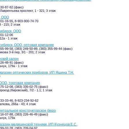
330-87-82 (факс)
Лаврентьева проспект, 1 - 321; 3 этаж
, ООО
201-16-55, 8-903-900-74-70
 - 215; 2 этаж
ибирск, ООО
201-12-06
12а - 1 этаж
ибирск, ООО, оптовая компания
355-99-58, (383) 249-50-89, (383) 355-99-44 (факс)
ова 3-й пер, 3/1 - 201; 2 этаж
еский салон
226-48-91 (факс)
ьчук, 179а - 1 этаж
агазин оптических приборов, ИП Яшина Т.Н.
0
ООО, торговая компания
375-12-08, (383) 335-02-75 (факс)
оезд (Кировский), 7/2 - 1.1; 1 этаж
233-33-46, 8-923-234-92-62
ткова, 266а - 43; 4 этаж
ентральное конструкторское бюро
216-07-88, (383) 226-46-49 (факс)
ьчук, 179а
агазин медицинской техники, ИП Кузнецов Е.С.
299-02-28, (383) 209-04-97