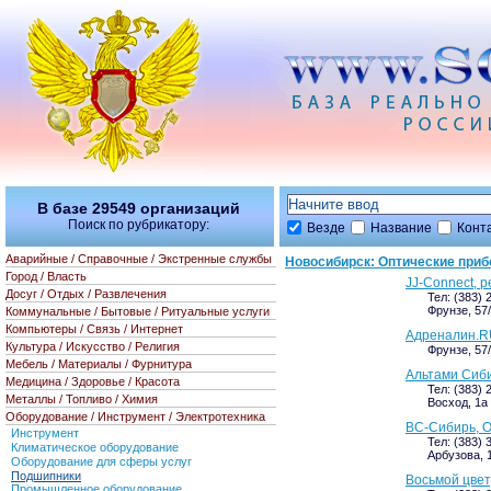
В базе
29549
организаций
Поиск по рубрикатору:
Везде
Название
Конт
Аварийные / Справочные / Экстренные службы
Новосибирск: Оптические при
Город / Власть
JJ-Connect, 
Досуг / Отдых / Развлечения
Тел: (383) 
Фрунзе, 57/
Коммунальные / Бытовые / Ритуальные услуги
Компьютеры / Связь / Интернет
Адреналин.RU
Культура / Искусство / Религия
Фрунзе, 57
Мебель / Материалы / Фурнитура
Альтами Сиби
Медицина / Здоровье / Красота
Тел: (383) 
Металлы / Топливо / Химия
Восход, 1а 
Оборудование / Инструмент / Электротехника
ВС-Сибирь, О
Инструмент
Тел: (383) 
Климатическое оборудование
Арбузова, 1
Оборудование для сферы услуг
Подшипники
Восьмой цвет
Промышленное оборудование