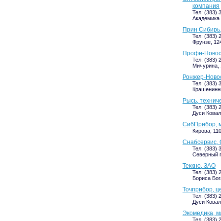
компания
Тел: (383) 
Академика 
Прин Сибирь
Тел: (383) 
Фрунзе, 124
Профи-Новос
Тел: (383) 
Мичурина, 
Ронжер-Новос
Тел: (383) 
Крашенинник
Рысь, технич
Тел: (383) 
Дуси Ковал
СибПрибор, м
Кирова, 11
Снабсервис, 
Тел: (383) 
Северный пр
Теккно, ЗАО
Тел: (383) 
Бориса Бога
Точприбор, ц
Тел: (383) 
Дуси Ковал
Экомедика, м
Тел: (383) 