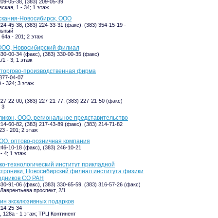
209-05-38, (383) 209-05-39
кая, 1 - 34; 1 этаж
скания-Новосибирск, ООО
224-45-38, (383) 224-33-31 (факс), (383) 354-15-19 -
льный
64а - 201; 2 этаж
 ООО, Новосибирский филиал
330-00-34 (факс), (383) 330-00-35 (факс)
/1 - 3; 1 этаж
 торгово-производственная фирма
-377-04-07
 - 324; 3 этаж
227-22-00, (383) 227-21-77, (383) 227-21-50 (факс)
 3
икон, ООО, региональное представительство
214-60-82, (383) 217-43-89 (факс), (383) 214-71-82
3 - 201; 2 этаж
ОО, оптово-розничная компания
246-10-18 (факс), (383) 246-10-21
- 4; 1 этаж
ко-технологический институт прикладной
троники, Новосибирский филиал института физики
одников СО РАН
330-91-06 (факс), (383) 330-65-59, (383) 316-57-26 (факс)
Лаврентьева проспект, 2/1
зин эксклюзивных подарков
214-25-34
, 128а - 1 этаж; ТРЦ Континент