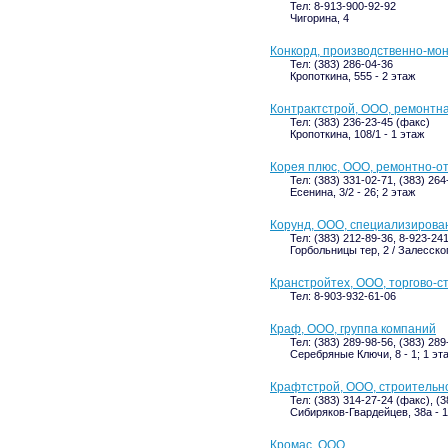
Тел: 8-913-900-92-92
Чигорина, 4
Конкорд, производственно-мо
Тел: (383) 286-04-36
Кропоткина, 555 - 2 этаж
Контрактстрой, ООО, ремонтн
Тел: (383) 236-23-45 (факс)
Кропоткина, 108/1 - 1 этаж
Корея плюс, ООО, ремонтно-о
Тел: (383) 331-02-71, (383) 26
Есенина, 3/2 - 26; 2 этаж
Корунд, ООО, специализирова
Тел: (383) 212-89-36, 8-923-24
Горбольницы тер, 2 / Залесског
Кранстройтех, ООО, торгово-с
Тел: 8-903-932-61-06
Краф, ООО, группа компаний
Тел: (383) 289-98-56, (383) 28
Серебряные Ключи, 8 - 1; 1 эт
Крафтстрой, ООО, строительн
Тел: (383) 314-27-24 (факс), (
Сибиряков-Гвардейцев, 38а - 1
Кромас, ООО