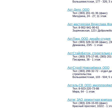
Большевистская, 177 - 326; 3 
Арт-Депо, ООО
Тел: (383) 201-41-36 (факс)
Мичурина, 24 - 27; 11 этаж
Арт-мастерская Вячеслава Фо
Тел: 8-952-941-90-61
Зыряновская, 123 / Добролюбов
АртЛэнд, ООО, дизайн-студия
Тел: (383) 328-32-08 (факс), (
Демакова, 23/5 - 1 этаж
АртСтайлБетон, строительно-
Тел: (383) 375-17-85, (383) 201
Писарева, 38 - 1 этаж
АртСтрой Новосибирск, ООО
Тел: (383) 299-32-72 - отдел д
строительства
Большевистская, 103 - 504; 5 
Артель-СВ, ООО, многопрофи
Тел: 8-923-220-73-88
Мира, 64 - 1 этаж
Артиг, ЗАО, ремонтная компан
Тел: (383) 226-15-83 (факс)
Красный проспект, 102/2 - 1 эт