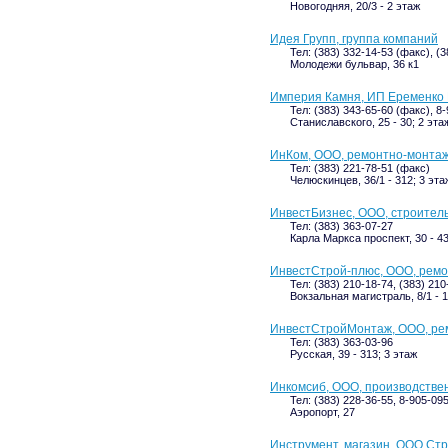
Новогодняя, 20/3 - 2 этаж
Идея Групп, группа компаний
Тел: (383) 332-14-53 (факс), (3
Молодежи бульвар, 36 к1
Империя Камня, ИП Еременко Е
Тел: (383) 343-65-60 (факс), 8
Станиславского, 25 - 30; 2 эта
ИнКом, ООО, ремонтно-монта
Тел: (383) 221-78-51 (факс)
Челюскинцев, 36/1 - 312; 3 эта
ИнвестБизнес, ООО, строител
Тел: (383) 363-07-27
Карла Маркса проспект, 30 - 43
ИнвестСтрой-плюс, ООО, ремо
Тел: (383) 210-18-74, (383) 21
Вокзальная магистраль, 8/1 - 1
ИнвестСтройМонтаж, ООО, ре
Тел: (383) 363-03-96
Русская, 39 - 313; 3 этаж
Инкомсиб, ООО, производстве
Тел: (383) 228-36-55, 8-905-09
Аэропорт, 27
Инструмент, магазин, ООО Ст