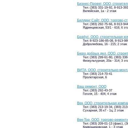
Бизнес-Проект, ООО, строите
Тел: (383) 331-19-92, 8-913-39
Вилюйская, 1а - 2 этаж
Билдинг Сайт, ООО, торгово-с
Тел: (383) 292-75-66, 8-913-94
Ядринцевская, 53/1 - 616; 6 эт
Брабус, ООО, строительная к
Тел: 8-923-186-85-08, 8-913-98
Добролюбова, 16 - 215; 2 этаж
Бюро добрых дел, ООО, строи
Тел: (383) 299-61-80, (383) 338
Физкультурная, 20а - 314; 3 эт
ВИТА, ООО, строительно-монт
Тел: (383) 214-70-41
Пролетарская, 6
Ваш ремонт, ООО
Тел: (383) 292-43-37
Гоголя, 15 - 404; 4 этаж
Век, ООО, строительная компа
Тел: (383) 213-19-34, (383) 213
Сухарная, 35 к7 - 1ц; 2 этаж
Век-Тор, ООО, торгово-ремонт
Тел: (383) 209-01-13 (факс), (
Кривощековская, 1 - 3 этаж