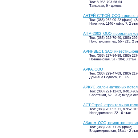
Тел: 8-953-793-68-64
Танковая, 9 - цоколь
АНТЕЙ-СТРОЙ, ООО, торгово-
Тел: (383) 262-00-22 (факс), (3
Никитина, 114б - офис 7; 2 эта
АПМ-2002, ООО, проектная ко
Тел: (383) 292-70-40, (383) 292
Пристанский пер, 5б - 213; 2 э
АРИНВЕСТ, ЗАО, инвестицион
Тел: (383) 227-94-98, (383) 22
Потанинская, 3а - 304; 3 этаж
АРКА, ООО
Тел: (383) 299-47-89, (383) 217
Демьяна Бедного, 19 - 65
АРКУС, салон натяжных потол
Тел: (383) 221-12-03, 8-913-98
Советская, 52 - 203; вход с л
АСТ Строй, строительная ком
Тел: (383) 287-92-71, 8-952-91
Ипподромская, 22 - 6 этаж
Абиком, ООО, ремонтно-строи
Тел: (383) 220-71-35 (факс)
Владимировская, 15а/1 - 2 эта