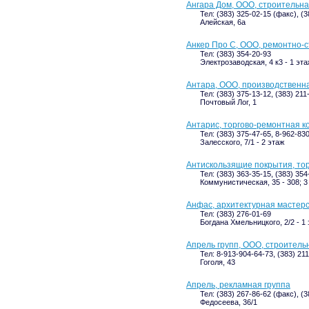
Ангара Дом, ООО, строительн
Тел: (383) 325-02-15 (факс), (3
Алейская, 6а
Анкер Про С, ООО, ремонтно-
Тел: (383) 354-20-93
Электрозаводская, 4 к3 - 1 эта
Антара, ООО, производственн
Тел: (383) 375-13-12, (383) 211
Почтовый Лог, 1
Антарис, торгово-ремонтная 
Тел: (383) 375-47-65, 8-962-83
Залесского, 7/1 - 2 этаж
Антискользящие покрытия, то
Тел: (383) 363-35-15, (383) 354
Коммунистическая, 35 - 308; 3
Анфас, архитектурная мастер
Тел: (383) 276-01-69
Богдана Хмельницкого, 2/2 - 1
Апрель групп, ООО, строител
Тел: 8-913-904-64-73, (383) 21
Гоголя, 43
Апрель, рекламная группа
Тел: (383) 267-86-62 (факс), (
Федосеева, 36/1