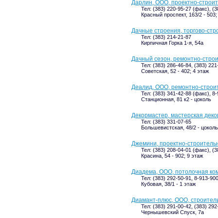
Дарлин, ООО, проектно-строи
Тел: (383) 220-95-27 (факс), (
Красный проспект, 163/2 - 503;
Дачные строения, торгово-стр
Тел: (383) 214-21-87
Кирпичная Горка 1-я, 54а
Дачный сезон, ремонтно-стро
Тел: (383) 286-46-84, (383) 22
Советская, 52 - 402; 4 этаж
Деалид, ООО, ремонтно-строи
Тел: (383) 341-42-88 (факс), 8
Станционная, 81 к2 - цоколь
Декормастер, мастерская дек
Тел: (383) 331-07-65
Большевистская, 48/2 - цоколь
Джемини, проектно-строитель
Тел: (383) 208-04-01 (факс), (
Красина, 54 - 902; 9 этаж
Диадема, ООО, потолочная ко
Тел: (383) 292-50-91, 8-913-90
Кубовая, 38/1 - 1 этаж
Диамант-плюс, ООО, строител
Тел: (383) 291-00-42, (383) 292
Чернышевский Спуск, 7а