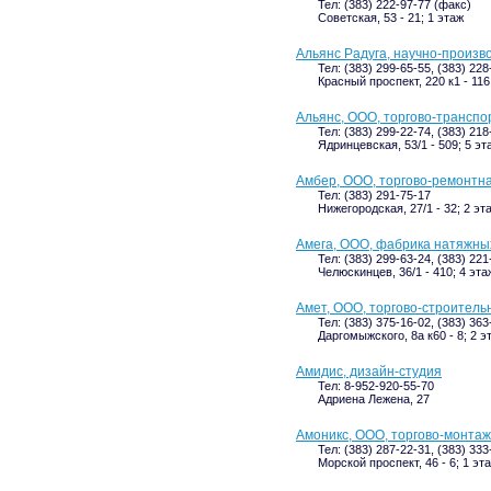
Тел: (383) 222-97-77 (факс)
Советская, 53 - 21; 1 этаж
Альянс Радуга, научно-произ
Тел: (383) 299-65-55, (383) 22
Красный проспект, 220 к1 - 116
Альянс, ООО, торгово-транспо
Тел: (383) 299-22-74, (383) 218
Ядринцевская, 53/1 - 509; 5 эт
Амбер, ООО, торгово-ремонтн
Тел: (383) 291-75-17
Нижегородская, 27/1 - 32; 2 эт
Амега, ООО, фабрика натяжны
Тел: (383) 299-63-24, (383) 221
Челюскинцев, 36/1 - 410; 4 эта
Амет, ООО, торгово-строитель
Тел: (383) 375-16-02, (383) 36
Даргомыжского, 8а к60 - 8; 2 э
Амидис, дизайн-студия
Тел: 8-952-920-55-70
Адриена Лежена, 27
Амоникс, ООО, торгово-монта
Тел: (383) 287-22-31, (383) 333
Морской проспект, 46 - 6; 1 эт