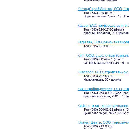
КаскадСтройМонтаж, ООО, ст
Тел: (383) 220-61-30
Чернышевский Спуск, 7а - 1 э
Касор, ЗАО, производственно
Тел: (383) 220-17-70 (факс)
Красный проспект, 59 / Крылова
Кафелек, ООО, ремонтная ком
Тел: 8-952-923-06-21
КиП, ООО, отделочная компан
Тел: (383) 211-96-61 (факс)
Октябрьская магистраль, 4 - 1
Киастрой, ООО, строительно-
Тел: (383) 292-68-89
Челюскинцев, 30 - цоколь
Кит-Стройиндустрия, ООО, ст
Тел: (383) 263-80-09, (383) 26
Красный проспект, 220/5 - 3 эт
Кифа, строительная компания
Тел: (383) 200-02-71 (факс), (
Дуси Ковальчук, 260/2 - 23; 2 
Климат Центр, ООО, торгово-
Тел: (383) 213-83-06