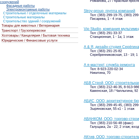
Романова, 27 / Красный проспек
сооружений
Фасадные работы
Электромонтажные работы
Stroy-group, группа компаний
Строительные / отделочные материалы
Тел: (383) 299-19-75, (383) 299
Строительные материалы
Писарева, 1 - 4 этаж
Строительство зданий / сооружений
Товары для животных / Ветеринария
Vip Studio, компания мультим
Транспорт / Грузоперевозки
Тел: (383) 291-33-37
Хозтовары / Канцелярия / Бытовая техника
Станционная, 1 - 1а; 1 этаж
Юридические / Финансовые услуги
А & Я, дизайн-студия Серёгин
Тел: (383) 291-25-82
Серебренниковская, 13 - 19; 1
А я-мастер!, служба ремонта
Тел: 8-923-220-02-34
Никитина, 70
АБВ Строй, ООО, строительна
Тел: (383) 212-46-35, 8-913-98
Каменская, 18 / Чаплыгина, 92 
АБИС, ООО, архитектурное бю
Тел: (383) 299-45-45, (383) 299
Зыряновская, 55 к1 - 1 этаж
АВАНКОМ, ООО, торгово-стро
Тел: (383) 210-56-48 (факс)
Галущака, 2а - 22; 2 этаж; вхо
АКтив, ООО, торгово-строител