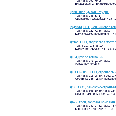
Тел: (383) 292-79-95
Ельцовская, 2 / Владимировска
Грин Эппл, дизайн-студия
Тел: (383) 286-33-17
Сибиряков-Гвардейцев, 49а - 1
Гудвилл, ООО, клининговая ко
Тел: (383) 227-72-56 (факс)
Карла Маркса проспект, 57 - 44
ДАгаз, ООО, творческая масте
Тел: 8-913-938-36-19
Коммунистическая, 45 - 23; 3 
ДОМ, группа компаний
Тел: (383) 271-01-00 (факс)
Авиастроителей, 6
ДСК-Сибирь, ООО, строительн
Тел: (383) 213-08-60, 8-952-93
Советская, 65 / Димитрова прос
ДСС, ООО, ремонтно-строите
Тел: (383) 363-10-89, (383) 22
Семьи Шамшиных, 99 - 307; 3
Дан-Строй, торговая компания
Тел: (383) 289-97-82 (факс), 8
Королева, 40 к5 - 215; 2 этаж