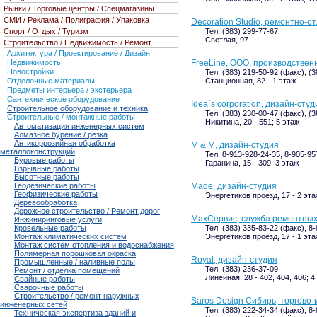
Рынки / Торговые центры / Спецмагазины
СМИ / Реклама / Полиграфия / Упаковка
Decoration Studio, ремонтно-
Тел: (383) 299-77-67
Спорт / Отдых / Туризм
Светлая, 97
Строительство / Недвижимость / Ремонт
Архитектура / Проектирование / Дизайн
FreeLine, ООО, производствен
Недвижимость
Новостройки
Тел: (383) 219-50-92 (факс), (
Станционная, 82 - 1 этаж
Отделочные материалы
Предметы интерьера / экстерьера
Сантехническое оборудование
Idea`s corporation, дизайн-студ
Строительное оборудование и техника
Тел: (383) 230-00-47 (факс), (
Строительные / монтажные работы
Никитина, 20 - 551; 5 этаж
Автоматизация инженерных систем
Алмазное бурение / резка
Антикоррозийная обработка
M & M, дизайн-студия
металлоконструкций
Тел: 8-913-928-24-35, 8-905-95
Буровые работы
Гаранина, 15 - 309; 3 этаж
Взрывные работы
Высотные работы
Made, дизайн-студия
Геодезические работы
Геофизические работы
Энергетиков проезд, 17 - 2 эт
Деревообработка
Дорожное строительство / Ремонт дорог
MaxСервис, служба ремонтны
Инжиниринговые услуги
Тел: (383) 335-83-22 (факс), 8
Кровельные работы
Энергетиков проезд, 17 - 1 эт
Монтаж климатических систем
Монтаж систем отопления и водоснабжения
Полимерная порошковая окраска
Royal, дизайн-студия
Промышленные / наливные полы
Тел: (383) 236-37-09
Ремонт / отделка помещений
Линейная, 28 - 402, 404, 406; 4
Свайные работы
Сварочные работы
Строительство / ремонт наружных
Saros Design Сибирь, торгово
инженерных сетей
Тел: (383) 222-34-34 (факс), 8
Техническая экспертиза зданий и