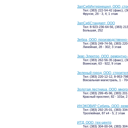
ЗапСибИнтернешнл, ООО, стр
Тел: (383) 222-54-42 (факс), (3
Фрунзе, 2б - 3, 4; 1 этаж
ЗапСибСтандарт, ООО
Тел: 8-923-236-64-56, (383) 21
Большая, 252
Зебра, ООО, производственно
Тел: (383) 249-74-56, (383) 22
Линейная, 28 - 302; 3 этаж
Зевс-Электро, ООО, ремонтно
Тел: (383) 262-56-35 (факс), (
Воинская, 63 - 922; 9 этаж
Зеленый город, ООО, строите
Тел: (383) 220-12-12, 8-953-79
Вокзальная магистраль, 1 - 704
Золотая лестница, ООО, мног
Тел: (383) 299-45-96, (383) 201
Красный проспект, 82 - 101в; 2
ИНЭКОВИР Сибирь, ООО, рем
Тел: (383) 292-25-01, (383) 33
Троллейная, 87 к4 - 5; 2 этаж
ИТД, ООО, тех-центр
Тел: (383) 304-00-04, (383) 304