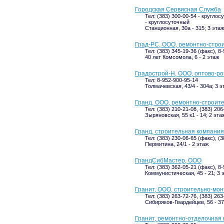
Городская Сервисная Служба
Тел: (383) 300-00-54 - круглос
- круглосуточный
Станционная, 30а - 315; 3 этаж
Град-РС, ООО, ремонтно-стро
Тел: (383) 345-19-36 (факс), 8
40 лет Комсомола, 6 - 2 этаж
Градострой-Н, ООО, оптово-р
Тел: 8-952-900-95-14
Толмачевская, 43/4 - 304а; 3 э
Гранд, ООО, ремонтно-строит
Тел: (383) 210-21-08, (383) 206
Зыряновская, 55 к1 - 14; 2 эта
Гранд, строительная компания
Тел: (383) 230-06-65 (факс), (
Пермитина, 24/1 - 2 этаж
ГрандСибМастер, ООО
Тел: (383) 362-05-21 (факс), 8
Коммунистическая, 45 - 21; 3 
Гранит, ООО, строительно-мо
Тел: (383) 263-72-76, (383) 263
Сибиряков-Гвардейцев, 56 - 37
Гранит, ремонтно-отделочная