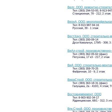
Велс, ООО, ремонтно-строите
Тел: (383) 294-53-93, 8-913-94
Станционная, 78 - 212; 2 этаж
ВеонА, ООО, многопрофильна
Тел: 8-913-987-94-16
Русская, 39 - 1 этаж
ВестХауз, ООО, строительно-
Тел: (383) 200-09-14
Дуси Ковальчук, 179/5 - 308; 3
ВиАл-строй, производственно
Тел: (383) 362-05-62 (факс)
Петухова, 17 к3 - 217; 2 этаж
ВиД, ООО, строительно-монта
Тел: (383) 359-70-25
Фабричная, 10 - 9; 2 этаж
ВираСтрой, ООО, строительна
Тел: (383) 363-18-31 (факс)
Галущака, 2а - 410/1; 4 этаж;
Востокцемремонт, ООО
Тел: 8-903-902-34-17
Ядринцевская, 68/1 - 312; 3 эт
Впк Строй, ООО, производств
Тел: (383) 206-03-74, (383) 20