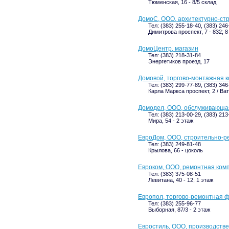
Тюменская, 16 - 8/5 склад
ДомоС, ООО, архитектурно-ст
Тел: (383) 255-18-40, (383) 24
Димитрова проспект, 7 - 832; 8
ДомоЦентр, магазин
Тел: (383) 218-31-84
Энергетиков проезд, 17
Домовой, торгово-монтажная 
Тел: (383) 299-77-89, (383) 34
Карла Маркса проспект, 2 / Ват
Домодел, ООО, обслуживающа
Тел: (383) 213-00-29, (383) 213
Мира, 54 - 2 этаж
ЕвроДом, ООО, строительно-р
Тел: (383) 249-81-48
Крылова, 66 - цоколь
Евроком, ООО, ремонтная ком
Тел: (383) 375-08-51
Левитана, 40 - 12; 1 этаж
Европол, торгово-ремонтная 
Тел: (383) 255-96-77
Выборная, 87/3 - 2 этаж
Евростиль, ООО, производств