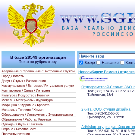
В базе
29549
организаций
Поиск по рубрикатору:
Везде
Название
Конт
Аварийные / Справочные / Экстренные службы
Новосибирск: Ремонт / отделк
Город / Власть
Досуг / Отдых / Развлечения
Коммунальные / Бытовые / Ритуальные услуги
Отделремстрой-Сервис, ЗАО, 
Компьютеры / Связь / Интернет
Тел: (383) 274-35-30, 272-39-2
Тайгинская, 13/4
Культура / Искусство / Религия
Мебель / Материалы / Фурнитура
Медицина / Здоровье / Красота
2Кита, ООО, студия дизайна
Металлы / Топливо / Химия
Тел: 8-952-912-55-05
Оборудование / Инструмент / Электротехника
Грибоедова, 2б - 1 этаж
Образование / Работа / Карьера
Одежда / Обувь / Текстиль
ArtVision, студия дизайна инт
Охрана / Безопасность
Тел: 8-952-931-87-30, 8-913-94
Продукты питания
Светлановская, 50 - 2 этаж; 