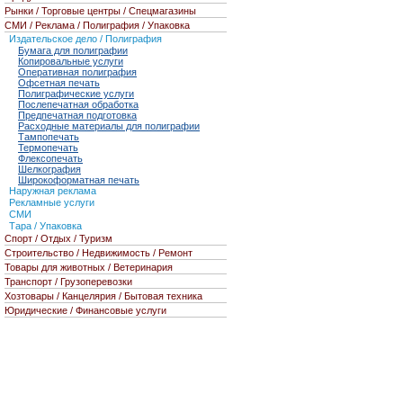
Рынки / Торговые центры / Спецмагазины
СМИ / Реклама / Полиграфия / Упаковка
Издательское дело / Полиграфия
Бумага для полиграфии
Копировальные услуги
Оперативная полиграфия
Офсетная печать
Полиграфические услуги
Послепечатная обработка
Предпечатная подготовка
Расходные материалы для полиграфии
Тампопечать
Термопечать
Флексопечать
Шелкография
Широкоформатная печать
Наружная реклама
Рекламные услуги
СМИ
Тара / Упаковка
Спорт / Отдых / Туризм
Строительство / Недвижимость / Ремонт
Товары для животных / Ветеринария
Транспорт / Грузоперевозки
Хозтовары / Канцелярия / Бытовая техника
Юридические / Финансовые услуги