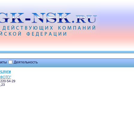
акты
Деятельность
услуги
РФОТО"
 220-54-29
,23