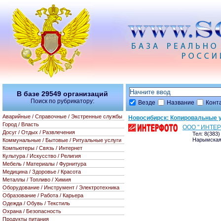
В базе
29549
организаций
Поиск по рубрикатору:
Везде
Название
Конт
Аварийные / Справочные / Экстренные службы
Новосибирск: Копировальные 
Город / Власть
ООО " ИНТЕ
Досуг / Отдых / Развлечения
Тел: 8(383)
Нарымская
Коммунальные / Бытовые / Ритуальные услуги
Компьютеры / Связь / Интернет
Культура / Искусство / Религия
Мебель / Материалы / Фурнитура
Медицина / Здоровье / Красота
Металлы / Топливо / Химия
Оборудование / Инструмент / Электротехника
Образование / Работа / Карьера
Одежда / Обувь / Текстиль
Охрана / Безопасность
Продукты питания