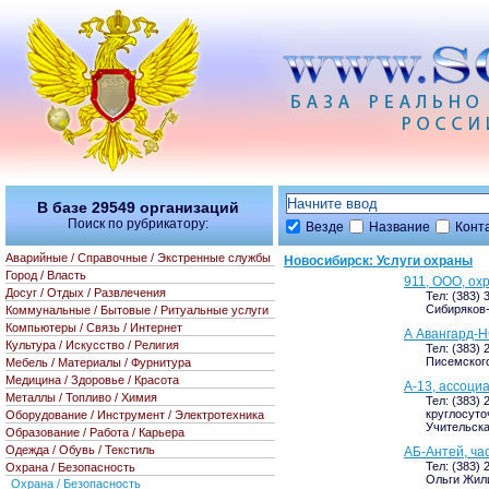
В базе
29549
организаций
Поиск по рубрикатору:
Везде
Название
Конт
Аварийные / Справочные / Экстренные службы
Новосибирск: Услуги охраны
Город / Власть
911, ООО, ох
Досуг / Отдых / Развлечения
Тел: (383) 
Сибиряков-
Коммунальные / Бытовые / Ритуальные услуги
Компьютеры / Связь / Интернет
А Авангард-Н
Культура / Искусство / Религия
Тел: (383) 
Писемского,
Мебель / Материалы / Фурнитура
Медицина / Здоровье / Красота
А-13, ассоци
Металлы / Топливо / Химия
Тел: (383) 
круглосут
Оборудование / Инструмент / Электротехника
Учительска
Образование / Работа / Карьера
Одежда / Обувь / Текстиль
АБ-Антей, ча
Тел: (383) 
Охрана / Безопасность
Ольги Жилин
Охрана / Безопасность