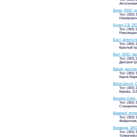
Автогенная
Бонн, ООО, ч
Тел: (383) 
Немировича
Булат-СБ, ОО
Тел: (383) 
Революции,
Бэст, агентс
Тел: (383) 
Красный пр
Вал, ООО, ча
Тел: (383) 
Дмитрия Ша
Варяг, частн
Тел: (383) 
Карла Маркс
Вега-Центр, 
Тел: (383) 
Кирова, 113
Визирь-плюс,
Тел: (383) 
Станционная
Викинги, гру
Тел: (383) 
Фабричная,
Воевода, ЗАО
Тел: (383) 
Толмачевск