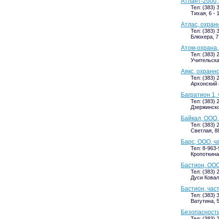
Атлант-2000,
Тел: (383) 
Тихая, 6 - 
Атлас, охран
Тел: (383) 
Блюхера, 7
Атом-охрана,
Тел: (383) 
Учительска
Аякс, охранн
Тел: (383) 
Архонский п
Багратион 1,
Тел: (383) 
Дзержинског
Байкал, ООО,
Тел: (383) 
Светлая, 88
Барс, ООО, ч
Тел: 8-963-
Кропоткина,
Бастион, ООО
Тел: (383) 
Дуси Ковал
Бастион, час
Тел: (383) 
Ватутина, 5
Безопасность
Тел: (383) 