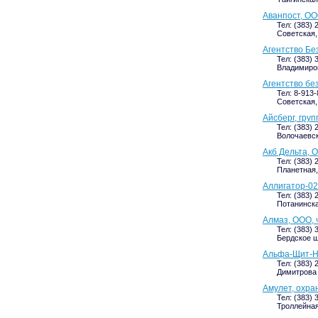
Аванпост, ОО
Тел: (383) 
Советская, 
Агентство Бе
Тел: (383) 
Владимиров
Агентство бе
Тел: 8-913
Советская, 
Айсберг, гру
Тел: (383) 
Волочаевск
Акб Дельта, 
Тел: (383) 
Планетная, 
Аллигатор-02
Тел: (383) 
Потанинская
Алмаз, ООО, 
Тел: (383) 
Бердское ш
Альфа-Щит-Н
Тел: (383) 
Димитрова 
Амулет, охра
Тел: (383) 
Троллейная