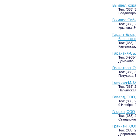
Вымпел, охр
Тел: (383) 
Владимиров
Вымпел-Сиби
Тел: (383) 
Крылова, 36
Гарант-Блок,
безопасн
Тел: (383) 
Каменская, 
Гарантия-СБ
Тел: 8-905-
Демакова, 
Гелиотроп, О
Тел: (383) 
Петухова, 5
Генерал-М, О
Тел: (383) 
Нарымская,
Гепард, ООО,
Тел: (383) 
9 Ноября, 2
Глория, ООО,
Тел: (383) 
Станционная
Гранит-Т, ОО
Тел: (383) 
Добролюбов