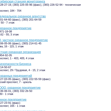
ибирская станция мониторинга
228-27-19, (383) 225-05-96 (факс), (383) 226-52-94 - техническая
оспект, 184 - 704
едеральное охранное агентство
201-64-60 (факс), (383) 201-64-59
50 - 7 этаж
охранное предприятие
-471-18-08
62 - 55; 3 этаж
, частное охранное предприятие
206-05-06 (факс), (383) 214-61-45
а, 16 - 115; 1 этаж
стная охранная организация
-454-92-05
спект, 1 - 403, 405; 4 этаж
Безопасности Бизнеса
214-50-67
спект, 29 / Трудовая, 4 - 15; 2 этаж
охранных предприятий
227-03-05 (факс), (383) 222-55-59 (факс)
кий проспект, 7 - цоколь
 ООО, охранное предприятие
336-06-01, (383) 332-26-50
30 - 1 этаж
анное предприятие
227-23-91 (факс)
оспект, 165 - 1 этаж