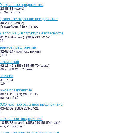
О, охранное предприятие
223-88-85 (факс)
я, 34 - 2 этаж
О, частное охранное предприятие
230-23-22 (факс)
Гвардейцев, 49а - 4 этаж
, ассоциация структур безопасности
201-28-04 (факс), (383) 243-52-52
24
хранное предприятие
292-67-14 - круглосуточный
, 197
па компаний
292-13-42, (383) 335-65-70 (факс)
3/5 - 208-215; 2 этаж
ое бюро
331-14-61
 10
анное предприятие
208-11-11, (383) 208-15-15
одская, 2 к2
ООО, частное охранное предприятие
203-42-09, (383) 263-17-21
/1
ое охранное предприятие
210-56-87 (факс), (383) 210-56-89 (факс)
кая, 2 - цоколь