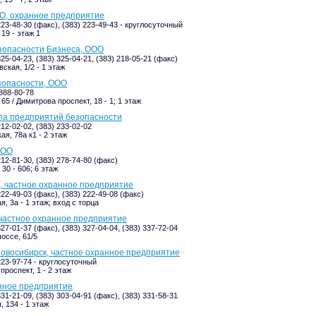
О, охранное предприятие
223-48-30 (факс), (383) 223-49-43 - круглосуточный
19 - этаж 1
зопасности Бизнеса, ООО
325-04-23, (383) 325-04-21, (383) 218-05-21 (факс)
ская, 1/2 - 1 этаж
зопасности, ООО
-888-80-78
65 / Димитрова проспект, 18 - 1; 1 этаж
ппа предприятий безопасности
212-02-02, (383) 233-02-02
ая, 78а к1 - 2 этаж
ООО
212-81-30, (383) 278-74-80 (факс)
30 - 606; 6 этаж
, частное охранное предприятие
222-49-03 (факс), (383) 222-49-08 (факс)
, 3а - 1 этаж; вход с торца
частное охранное предприятие
327-01-37 (факс), (383) 327-04-04, (383) 337-72-04
оссе, 61/5
овосибирск, частное охранное предприятие
223-97-74 - круглосуточный
проспект, 1 - 2 этаж
нное предприятие
331-21-09, (383) 303-04-91 (факс), (383) 331-58-31
, 134 - 1 этаж