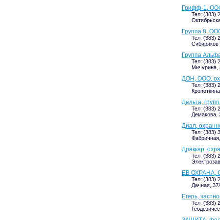
Грифф-1, ОО
Тел: (383) 
Октябрьска
Группа 8, ОО
Тел: (383) 
Сибиряков-
Группа Альфа
Тел: (383) 
Мичурина, 
ДОН, ООО, о
Тел: (383) 
Кропоткина
Дельта, груп
Тел: (383) 
Демакова, 2
Диал, охранн
Тел: (383) 
Фабричная,
Драккар, охр
Тел: (383) 
Электрозав
ЕВ ОХРАНА, 
Тел: (383) 
Дачная, 37
Егерь, частн
Тел: (383) 
Геодезичес