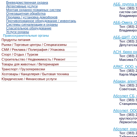
Вневедомственная охрана
АББ, группа 
Детективные услуги
Тел: (383)
Монтаж охранно-пожарных систем
систем сиг
Огнезащитная обработка
Владимиров
Продажа / установка домофонов
Противопожарное оборудование / инвентарь
АББ-Омега, 
Системы сигнализации и охраны
Тел: (383) 
Спасательное оборудование
Владимиров
Услуги охраны
Правоохранительные органы
АББ-ЩИТ, ОО
Продукты питания
Тел: (383) 
Рынки / Торговые центры / Спецмагазины
Депутатская
СМИ / Реклама / Полиграфия / Упаковка
АСН, бюро ох
Спорт / Отдых / Туризм
Тел: (383) 
Строительство / Недвижимость / Ремонт
Максима Гор
Товары для животных / Ветеринария
АЯКС, ООО, 
Транспорт / Грузоперевозки
Тел: (383) 
Хозтовары / Канцелярия / Бытовая техника
Карла Маркс
Юридические / Финансовые услуги
Абакан, аген
Тел: (383) 
Советская, 
Абсолют СБ,
Тел: (383) 
Станционная
Абсолют, ООО
Тел: (383) 
круглосуто
Лермонтова
Абсолют, ох
Тел: (383) 
Тайгинская,