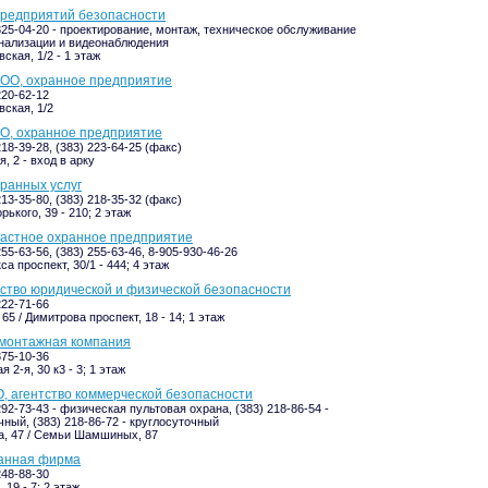
предприятий безопасности
 325-04-20 - проектирование, монтаж, техническое обслуживание
нализации и видеонаблюдения
ская, 1/2 - 1 этаж
ООО, охранное предприятие
220-62-12
ская, 1/2
О, охранное предприятие
218-39-28, (383) 223-64-25 (факс)
, 2 - вход в арку
ранных услуг
213-35-80, (383) 218-35-32 (факс)
ького, 39 - 210; 2 этаж
частное охранное предприятие
255-63-56, (383) 255-63-46, 8-905-930-46-26
а проспект, 30/1 - 444; 4 этаж
тство юридической и физической безопасности
222-71-66
65 / Димитрова проспект, 18 - 14; 1 этаж
 монтажная компания
375-10-36
 2-я, 30 к3 - 3; 1 этаж
, агентство коммерческой безопасности
292-73-43 - физическая пультовая охрана, (383) 218-86-54 -
чный, (383) 218-86-72 - круглосуточный
, 47 / Семьи Шамшиных, 87
ранная фирма
248-88-30
 19 - 7; 2 этаж