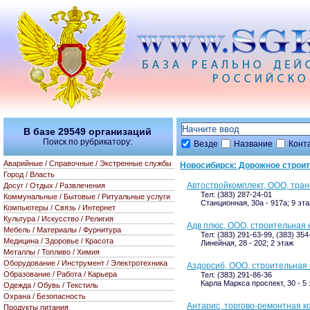
В базе
29549
организаций
Поиск по рубрикатору:
Везде
Название
Конт
Аварийные / Справочные / Экстренные службы
Новосибирск: Дорожное строит
Город / Власть
Автостройкомплект, ООО, тра
Досуг / Отдых / Развлечения
Тел: (383) 287-24-01
Коммунальные / Бытовые / Ритуальные услуги
Станционная, 30а - 917а; 9 эт
Компьютеры / Связь / Интернет
Культура / Искусство / Религия
Адв плюс, ООО, строительная
Мебель / Материалы / Фурнитура
Тел: (383) 291-63-99, (383) 35
Медицина / Здоровье / Красота
Линейная, 28 - 202; 2 этаж
Металлы / Топливо / Химия
Оборудование / Инструмент / Электротехника
Аздорсиб, ООО, строительная
Образование / Работа / Карьера
Тел: (383) 291-86-36
Карла Маркса проспект, 30 - 5
Одежда / Обувь / Текстиль
Охрана / Безопасность
Антарис, торгово-ремонтная 
Продукты питания