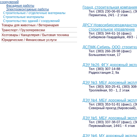
сооружений
Фасадные работы
Гранд, строительная компания
Электромонтажные работы
Тел: (383) 230-06-65 (факс), (
Строительные / отделочные материалы
Пермитина, 24/1 - 2 этаж
Строительные материалы
Строительство зданий / сооружений
ДРСУ Новосибирскгражданстр
Товары для животных / Ветеринария
строительное управление
Транспорт / Грузоперевозки
Тел: (383) 344-61-16 (факс)
Хозтовары / Канцелярия / Бытовая техника
Сибиряков-Гвардейцев, 49/3 - 2
Юридические / Финансовые услуги
ДСПМК-Сибирь, ООО, строите
Тел: (383) 266-28-98 (факс)
Большевистская, 17
ДЭУ №26, ФГУ, дорожный эксп
Тел: (383) 307-14-88
Радиостанция 2, 9а
ДЭУ №3, МБУ, дорожный экспл
Тел: (383) 303-25-41, (383) 308
Троллейная, 93 - 1, 2 этаж
ДЭУ №4, МБУ, дорожный экспл
Тел: (383) 353-51-81 (факс), (
Северный проезд (Кировский), 
ДЭУ №5, МБУ, дорожный экспл
Тел: (383) 337-38-07 (факс), (3
Первомайская, 144/1 - 4 этаж
ДЭУ №6, МУ, дорожный эксплу