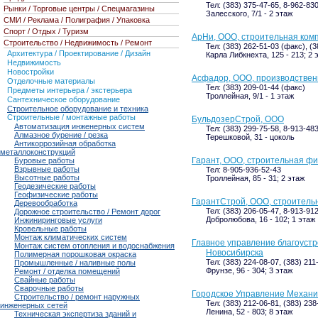
Тел: (383) 375-47-65, 8-962-83
Рынки / Торговые центры / Спецмагазины
Залесского, 7/1 - 2 этаж
СМИ / Реклама / Полиграфия / Упаковка
Спорт / Отдых / Туризм
АрНи, ООО, строительная ком
Строительство / Недвижимость / Ремонт
Тел: (383) 262-51-03 (факс), (
Архитектура / Проектирование / Дизайн
Карла Либкнехта, 125 - 213; 2 
Недвижимость
Новостройки
Асфадор, ООО, производствен
Отделочные материалы
Тел: (383) 209-01-44 (факс)
Предметы интерьера / экстерьера
Троллейная, 9/1 - 1 этаж
Сантехническое оборудование
Строительное оборудование и техника
Строительные / монтажные работы
БульдозерСтрой, ООО
Автоматизация инженерных систем
Тел: (383) 299-75-58, 8-913-48
Алмазное бурение / резка
Терешковой, 31 - цоколь
Антикоррозийная обработка
металлоконструкций
Гарант, ООО, строительная ф
Буровые работы
Взрывные работы
Тел: 8-905-936-52-43
Высотные работы
Троллейная, 85 - 31; 2 этаж
Геодезические работы
Геофизические работы
ГарантСтрой, ООО, строитель
Деревообработка
Тел: (383) 206-05-47, 8-913-91
Дорожное строительство / Ремонт дорог
Добролюбова, 16 - 102; 1 этаж
Инжиниринговые услуги
Кровельные работы
Монтаж климатических систем
Главное управление благоустр
Монтаж систем отопления и водоснабжения
Новосибирска
Полимерная порошковая окраска
Тел: (383) 224-08-07, (383) 211
Промышленные / наливные полы
Фрунзе, 96 - 304; 3 этаж
Ремонт / отделка помещений
Свайные работы
Сварочные работы
Городское Управление Механ
Строительство / ремонт наружных
Тел: (383) 212-06-81, (383) 23
инженерных сетей
Ленина, 52 - 803; 8 этаж
Техническая экспертиза зданий и