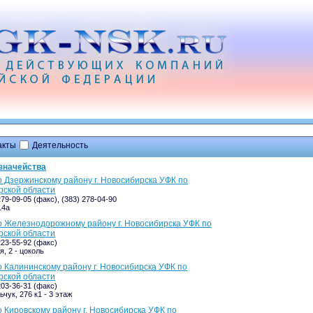
акты
Деятельность
значейства
 Дзержинскому району г. Новосибирска УФК по
рской области
279-09-05 (факс), (383) 278-04-90
14а
 Железнодорожному району г. Новосибирска УФК по
рской области
223-55-92 (факс)
, 2 - цоколь
 Калининскому району г. Новосибирска УФК по
рской области
203-36-31 (факс)
чук, 276 к1 - 3 этаж
 Кировскому району г. Новосибирска УФК по