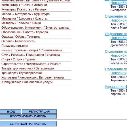
Коммунальные / Бытовые / Ритуальные услуги
Новосиби
Компьютеры / Связь / Интернет
Тел: (383) 
Культура / Искусство / Религия
Сибиряков-
Мебель / Материалы / Фурнитура
Отделение по
Медицина / Здоровье / Красота
Новосиби
Металлы / Топливо / Химия
Тел: (383) 
Оборудование / Инструмент / Электротехника
Карла Марк
Образование / Работа / Карьера
Отделение по
Одежда / Обувь / Текстиль
Новосиби
Охрана / Безопасность
Тел: (383) 
Дуси Коваль
Продукты питания
Рынки / Торговые центры / Спецмагазины
Отделение по
СМИ / Реклама / Полиграфия / Упаковка
Новосиби
Спорт / Отдых / Туризм
Тел: (383) 
Шмидта, 10
Строительство / Недвижимость / Ремонт
Товары для животных / Ветеринария
Отделение по
Транспорт / Грузоперевозки
Новосиби
Тел: (383) 
Хозтовары / Канцелярия / Бытовая техника
Терешковой,
Юридические / Финансовые услуги
Управление Ф
Тел: (383) 
Кирова, 3/1