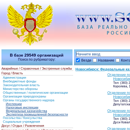
В базе
29549
организаций
Поиск по рубрикатору:
Везде
Название
Конт
Аварийные / Справочные / Экстренные службы
Новосибирск: Федеральные ка
Город / Власть
Отделение по
Администрации
Новосиби
Внебюджетные фонды
Тел: (383) 
Законодательная власть
Королева, 
Министерство обороны
Общественные / политические организации
Отделение по
Организации природоохраны
Новосиби
Органы государственного надзора
Тел: (383) 
Инспекции
Депутатская
Налоговые инспекции
Отделение по
Федеральные казначейства
Экспертиза промышленной безопасности
Новосиби
Посольства / Консульства
Тел: (383) 
Социальные учреждения
Дуси Коваль
Досуг / Отдых / Развлечения
Отделение по