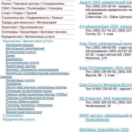
Акцепт, ОАО, коммерческий ба
Рынки / Торговые центры / Спецмагазины
Тел: (383) 219-18-43 - кредиты,
СМИ / Реклама / Полиграфия / Упаковка
обслуживание юридических лиц,
Спорт / Отдых / Туризм
- приемная
Советская, 14 - Офис Центра
Строительство / Недвижимость / Ремонт
Товары для животных / Ветеринария
Алтайэнергобанк, ООО, операц
Транспорт / Грузоперевозки
Тел: (383) 217-41-23, (383) 21
Хозтовары / Канцелярия / Бытовая техника
Гоголя, 15 - 1 этаж
Юридические / Финансовые услуги
Банковские / финансовые услуги
Альт-Парк, официальный диле
Автокредитование
Тел: (383) 246-00-00 - отдел п
Актуальные предложения
обслуживания, (383) 213-67-02
Аудиторские услуги
32-32 - отдел запчастей, (383)
Банки
Никитина, 174
Банкоматы
Бухгалтерские услуги
Дилинговые центры
Банк Петрокоммерц, ОАО, фили
Ипотека / Жилищное кредитование
Тел: (383) 335-85-50, (383) 335
Кредитные потребительские кооперативы
Фрунзе, 86 - 1 этаж
граждан
Лизинговые услуги
Ломбарды
Банк Сосьете Женераль Восток
Негосударственные пенсионные фонды
Тел: 8-800-700-60-00 - единая
Операции на фондовом рынке
Паевые инвестиционные фонды (ПИФы)
Помощь в оформлении ипотеки
КБ Открытие, ЗАО, Новосибир
Пункты обмена валют
Тел: (383) 325-03-03, (383) 220
Системы денежных переводов
Челюскинцев, 15
Услуги факторинга
Финансовый консалтинг
МАКС-моторс, официальный диле
Страхование
Юридические услуги
Новосибирске
Мой Банк. Новосибирск, ОАО