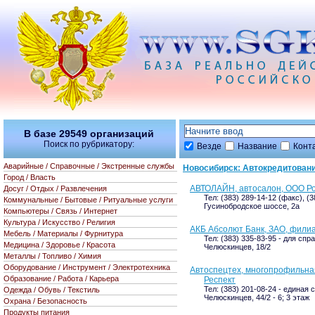
В базе
29549
организаций
Поиск по рубрикатору:
Везде
Название
Конт
Аварийные / Справочные / Экстренные службы
Новосибирск: Автокредитован
Город / Власть
АВТОЛАЙН, автосалон, ООО Р
Досуг / Отдых / Развлечения
Тел: (383) 289-14-12 (факс), (
Коммунальные / Бытовые / Ритуальные услуги
Гусинобродское шоссе, 2а
Компьютеры / Связь / Интернет
Культура / Искусство / Религия
АКБ Абсолют Банк, ЗАО, филиа
Мебель / Материалы / Фурнитура
Тел: (383) 335-83-95 - для спр
Медицина / Здоровье / Красота
Челюскинцев, 18/2
Металлы / Топливо / Химия
Оборудование / Инструмент / Электротехника
Автоспецтех, многопрофильна
Образование / Работа / Карьера
Респект
Тел: (383) 201-08-24 - единая 
Одежда / Обувь / Текстиль
Челюскинцев, 44/2 - 6; 3 этаж
Охрана / Безопасность
Продукты питания