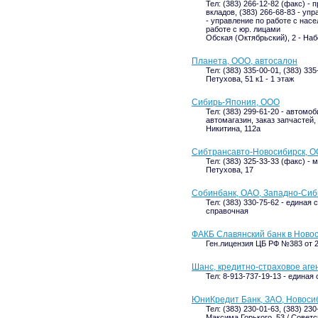
Тел: (383) 266-12-82 (факс) - 
вкладов, (383) 266-68-83 - упр
- управление по работе с насе
работе с юр. лицами
Обская (Октябрьский), 2 - На
Планета, ООО, автосалон
Тел: (383) 335-00-01, (383) 33
Петухова, 51 к1 - 1 этаж
Сибирь-Япония, ООО
Тел: (383) 299-61-20 - автомоб
автомагазин, заказ запчастей, 
Никитина, 112а
Сибтрансавто-Новосибирск, О
Тел: (383) 325-33-33 (факс) - 
Петухова, 17
Собинбанк, ОАО, Западно-Си
Тел: (383) 330-75-62 - единая 
справочная
ФАКБ Славянский банк в Ново
Ген.лицензия ЦБ РФ №383 от 29
Шанс, кредитно-страховое аге
Тел: 8-913-737-19-13 - единая
ЮниКредит Банк, ЗАО, Новоси
Тел: (383) 230-01-63, (383) 230
Максима Горького, 53 / Советск