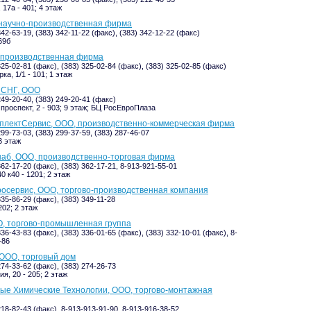
17а - 401; 4 этаж
 научно-производственная фирма
342-63-19, (383) 342-11-22 (факс), (383) 342-12-22 (факс)
69б
 производственная фирма
325-02-81 (факс), (383) 325-02-84 (факс), (383) 325-02-85 (факс)
ка, 1/1 - 101; 1 этаж
 СНГ, ООО
249-20-40, (383) 249-20-41 (факс)
проспект, 2 - 903; 9 этаж; БЦ РосЕвроПлаза
плектСервис, ООО, производственно-коммерческая фирма
299-73-03, (383) 299-37-59, (383) 287-46-07
3 этаж
аб, ООО, производственно-торговая фирма
362-17-20 (факс), (383) 362-17-21, 8-913-921-55-01
0 к40 - 1201; 2 этаж
осервис, ООО, торгово-производственная компания
335-86-29 (факс), (383) 349-11-28
202; 2 этаж
, торгово-промышленная группа
336-43-83 (факс), (383) 336-01-65 (факс), (383) 332-10-01 (факс), 8-
-86
ООО, торговый дом
274-33-62 (факс), (383) 274-26-73
я, 20 - 205; 2 этаж
е Химические Технологии, ООО, торгово-монтажная
218-82-43 (факс), 8-913-913-91-90, 8-913-916-38-52