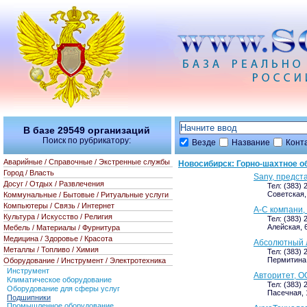
В базе
29549
организаций
Поиск по рубрикатору:
Везде
Название
Конт
Аварийные / Справочные / Экстренные службы
Новосибирск: Горно-шахтное 
Город / Власть
Sany, предста
Досуг / Отдых / Развлечения
Тел: (383) 
Советская, 
Коммунальные / Бытовые / Ритуальные услуги
Компьютеры / Связь / Интернет
А-С компани,
Культура / Искусство / Религия
Тел: (383) 
Алейская, 6
Мебель / Материалы / Фурнитура
Медицина / Здоровье / Красота
Абсолютный л
Металлы / Топливо / Химия
Тел: (383) 
Пермитина,
Оборудование / Инструмент / Электротехника
Инструмент
Авторитет, О
Климатическое оборудование
Тел: (383) 
Оборудование для сферы услуг
Пасечная, 1
Подшипники
Промышленное оборудование