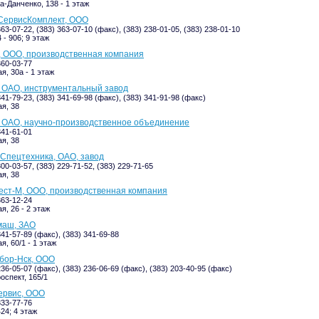
-Данченко, 138 - 1 этаж
ервисКомплект, ООО
363-07-22, (383) 363-07-10 (факс), (383) 238-01-05, (383) 238-01-10
 - 906; 9 этаж
, ООО, производственная компания
360-03-77
я, 30а - 1 этаж
 ОАО, инструментальный завод
341-79-23, (383) 341-69-98 (факс), (383) 341-91-98 (факс)
я, 38
 ОАО, научно-производственное объединение
341-61-01
я, 38
Спецтехника, ОАО, завод
300-03-57, (383) 229-71-52, (383) 229-71-65
я, 38
ест-М, ООО, производственная компания
363-12-24
я, 26 - 2 этаж
маш, ЗАО
341-57-89 (факс), (383) 341-69-88
, 60/1 - 1 этаж
бор-Нск, ООО
236-05-07 (факс), (383) 236-06-69 (факс), (383) 203-40-95 (факс)
оспект, 165/1
рвис, ООО
333-77-76
424; 4 этаж