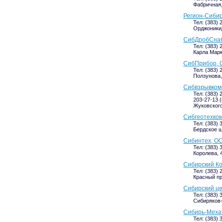
Фабричная,
Регион-Сибир
Тел: (383) 
Орджоникид
СибДробСнаб
Тел: (383) 
Карла Маркс
СибПрибор, 
Тел: (383) 
Ползунова, 
Сибвзрывкомп
Тел: (383) 
203-27-13 (
Жуковского,
Сибгеотехко
Тел: (383) 
Бердское ш
Сибинтех, ОО
Тел: (383) 
Королева, 4
Сибирский К
Тел: (383) 
Красный про
Сибирский ц
Тел: (383) 
Сибиряков-Г
Сибирь-Мехат
Тел: (383) 