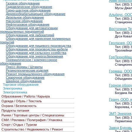
АкмеТехнолог
Газовое оборудование
Тел: (383) 
Гидравлическое оборудование
Мусы Джали
Горно-шахтное оборудование
Деревообрабатывающее оборудование
Альбрус, ООО
Дизельное оборудование
Тел: (383) 
Насосное оборудование
Станционна
Нефтегазовое оборудование
Оборудование для автоматизации
Восточная Те
промышленных предприятий
Тел: (383) 
Оборудование для лабораторий
Дуси Ковал
Оборудование для нанесения полимерных
покрытий
Геолазер, ОО
Оборудование для пищевого производства
Тел: (383) 
Оборудование для производства мебели
Троллейная,
Оборудование для сельского хозяйства
Оборудование для энергосбережения
ГорТехноМаш
Пневматическое / компрессорное
Тел: (383) 
оборудование
Станционна
Пресс-формы / Штампы
Резинотехнические изделия
Гормаш, ООО,
Ремонт промышленного оборудования
Тел: (383) 
Сварочное оборудование
Объединени
Швейное оборудование
Торговое оборудование
Горное обору
Электроника
Тел: (383) 
Электротехника
Богдана Хм
Образование / Работа / Карьера
Гранч, ООО, 
Одежда / Обувь / Текстиль
Тел: (383) 
Охрана / Безопасность
Королева, 4
Продукты питания
ЗМТ-Энергия,
Рынки / Торговые центры / Спецмагазины
Тел: (383) 
СМИ / Реклама / Полиграфия / Упаковка
Пермитина,
Спорт / Отдых / Туризм
Завод Буровы
Строительство / Недвижимость / Ремонт
Тел: (383) 