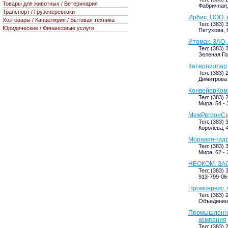
Товары для животных / Ветеринария
Фабричная, 
Транспорт / Грузоперевозки
Ирбис, ООО,
Хозтовары / Канцелярия / Бытовая техника
Тел: (383) 
Юридические / Финансовые услуги
Петухова, 
Итомак, ЗАО,
Тел: (383) 
Зеленая Гор
Катерпиллар
Тел: (383) 
Димитрова 
КонвейерКом
Тел: (383) 
Мира, 54 - 
МежРегионСн
Тел: (383) 
Королева, 4
Моравия-гидр
Тел: (383) 
Мира, 62 - 
НЕОКОМ, ЗАО
Тел: (383) 
913-799-06
Промсервис, 
Тел: (383) 
Объединени
Промышленны
компания
Тел: (383) 