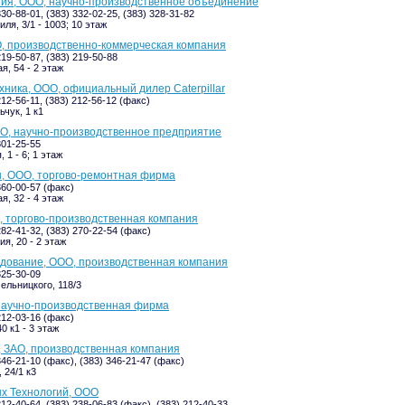
ия, ООО, научно-производственное объединение
330-88-01, (383) 332-02-25, (383) 328-31-82
ля, 3/1 - 1003; 10 этаж
, производственно-коммерческая компания
219-50-87, (383) 219-50-88
я, 54 - 2 этаж
хника, ООО, официальный дилер Caterpillar
212-56-11, (383) 212-56-12 (факс)
ьчук, 1 к1
О, научно-производственное предприятие
301-25-55
 1 - 6; 1 этаж
, ООО, торгово-ремонтная фирма
360-00-57 (факс)
я, 32 - 4 этаж
 торгово-производственная компания
282-41-32, (383) 270-22-54 (факс)
я, 20 - 2 этаж
дование, ООО, производственная компания
325-30-09
ельницкого, 118/3
научно-производственная фирма
212-03-16 (факс)
0 к1 - 3 этаж
 ЗАО, производственная компания
346-21-10 (факс), (383) 346-21-47 (факс)
 24/1 к3
х Технологий, ООО
212-40-64, (383) 238-06-83 (факс), (383) 212-40-33