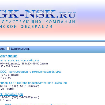
акты
Деятельность
оборудование
вительство в г. Новосибирске
204-49-81 (факс), (383) 204-49-80 (факс)
95 - 318; 3 этаж
 ООО, производственно-коммерческая фирма
279-41-57 (факс)
 - 2 этаж
идер, ООО, торгово-производственная компания
263-36-67, (383) 353-91-93 (факс)
 24 - 4 этаж
ОО, торговый дом
214-58-51, (383) 334-35-97 (факс)
 - 1 этаж