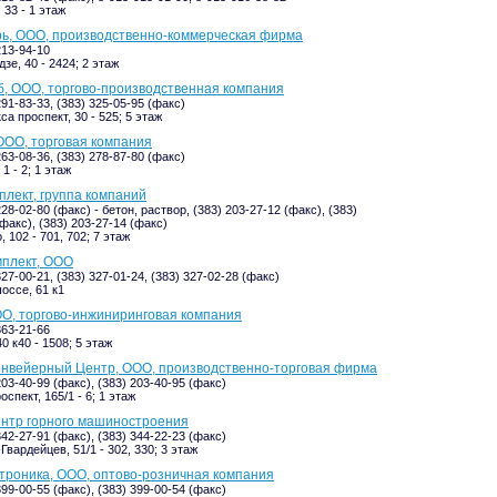
 33 - 1 этаж
ь, ООО, производственно-коммерческая фирма
213-94-10
зе, 40 - 2424; 2 этаж
, ООО, торгово-производственная компания
291-83-33, (383) 325-05-95 (факс)
а проспект, 30 - 525; 5 этаж
ООО, торговая компания
263-08-36, (383) 278-87-80 (факс)
1 - 2; 1 этаж
лект, группа компаний
228-02-80 (факс) - бетон, раствор, (383) 203-27-12 (факс), (383)
факс), (383) 203-27-14 (факс)
 102 - 701, 702; 7 этаж
мплект, ООО
327-00-21, (383) 327-01-24, (383) 327-02-28 (факс)
оссе, 61 к1
О, торгово-инжиниринговая компания
363-21-66
0 к40 - 1508; 5 этаж
онвейерный Центр, ООО, производственно-торговая фирма
203-40-99 (факс), (383) 203-40-95 (факс)
спект, 165/1 - 6; 1 этаж
ентр горного машиностроения
342-27-91 (факс), (383) 344-22-23 (факс)
вардейцев, 51/1 - 302, 330; 3 этаж
роника, ООО, оптово-розничная компания
399-00-55 (факс), (383) 399-00-54 (факс)