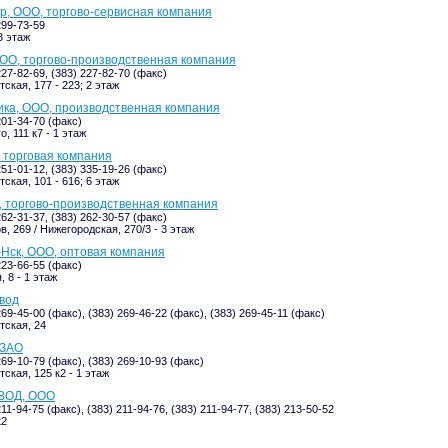
, ООО, торгово-сервисная компания
299-73-59
3 этаж
ОО, торгово-производственная компания
227-82-69, (383) 227-82-70 (факс)
ская, 177 - 223; 2 этаж
ка, ООО, производственная компания
201-34-70 (факс)
, 111 к7 - 1 этаж
 торговая компания
251-01-12, (383) 335-19-26 (факс)
ская, 101 - 616; 6 этаж
 торгово-производственная компания
262-31-37, (383) 262-30-57 (факс)
, 269 / Нижегородская, 270/3 - 3 этаж
Нск, ООО, оптовая компания
223-66-55 (факс)
 8 - 1 этаж
авод
269-45-00 (факс), (383) 269-46-22 (факс), (383) 269-45-11 (факс)
ская, 24
 ЗАО
269-10-79 (факс), (383) 269-10-93 (факс)
ская, 125 к2 - 1 этаж
ВОД, ООО
211-94-75 (факс), (383) 211-94-76, (383) 211-94-77, (383) 213-50-52
к2