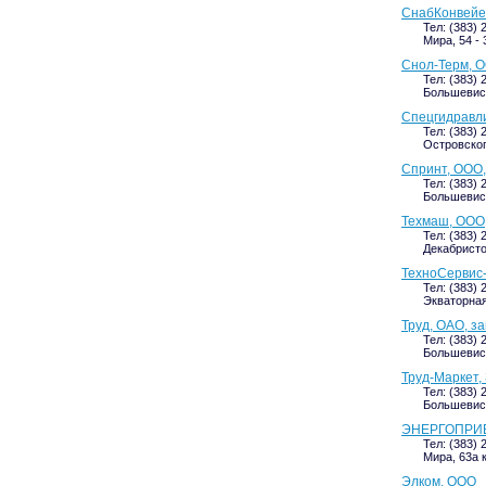
СнабКонвейер
Тел: (383) 
Мира, 54 - 
Снол-Терм, О
Тел: (383) 
Большевист
Спецгидравли
Тел: (383) 
Островского
Спринт, ООО,
Тел: (383) 
Большевист
Техмаш, ООО,
Тел: (383) 
Декабристов
ТехноСервис-
Тел: (383) 
Экваторная,
Труд, ОАО, з
Тел: (383) 
Большевист
Труд-Маркет,
Тел: (383) 
Большевист
ЭНЕРГОПРИ
Тел: (383) 
Мира, 63а 
Элком, ООО