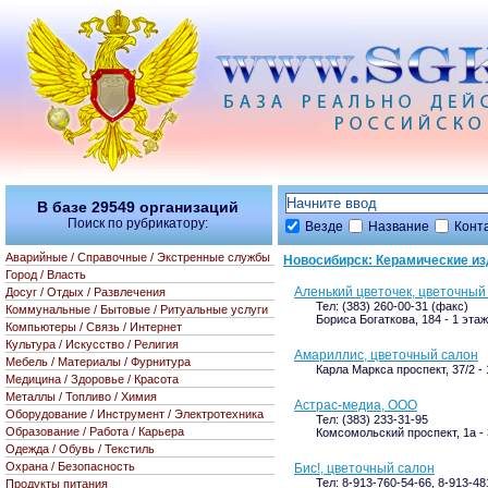
В базе
29549
организаций
Поиск по рубрикатору:
Везде
Название
Конт
Аварийные / Справочные / Экстренные службы
Новосибирск: Керамические и
Город / Власть
Аленький цветочек, цветочный
Досуг / Отдых / Развлечения
Тел: (383) 260-00-31 (факс)
Коммунальные / Бытовые / Ритуальные услуги
Бориса Богаткова, 184 - 1 этаж
Компьютеры / Связь / Интернет
Культура / Искусство / Религия
Амариллис, цветочный салон
Мебель / Материалы / Фурнитура
Карла Маркса проспект, 37/2 -
Медицина / Здоровье / Красота
Металлы / Топливо / Химия
Астрас-медиа, ООО
Оборудование / Инструмент / Электротехника
Тел: (383) 233-31-95
Образование / Работа / Карьера
Комсомольский проспект, 1а - 
Одежда / Обувь / Текстиль
Охрана / Безопасность
Бис!, цветочный салон
Тел: 8-913-760-54-66, 8-913-48
Продукты питания