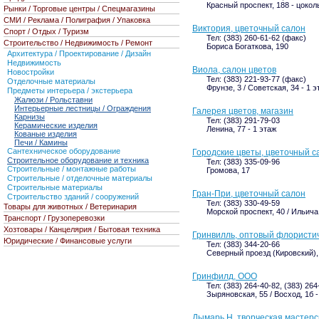
Красный проспект, 188 - цокол
Рынки / Торговые центры / Спецмагазины
СМИ / Реклама / Полиграфия / Упаковка
Виктория, цветочный салон
Спорт / Отдых / Туризм
Тел: (383) 260-61-62 (факс)
Строительство / Недвижимость / Ремонт
Бориса Богаткова, 190
Архитектура / Проектирование / Дизайн
Недвижимость
Виола, салон цветов
Новостройки
Тел: (383) 221-93-77 (факс)
Отделочные материалы
Фрунзе, 3 / Советская, 34 - 1 э
Предметы интерьера / экстерьера
Жалюзи / Рольставни
Интерьерные лестницы / Ограждения
Галерея цветов, магазин
Карнизы
Тел: (383) 291-79-03
Керамические изделия
Ленина, 77 - 1 этаж
Кованые изделия
Печи / Камины
Сантехническое оборудование
Городские цветы, цветочный с
Строительное оборудование и техника
Тел: (383) 335-09-96
Строительные / монтажные работы
Громова, 17
Строительные / отделочные материалы
Строительные материалы
Гран-При, цветочный салон
Строительство зданий / сооружений
Тел: (383) 330-49-59
Товары для животных / Ветеринария
Морской проспект, 40 / Ильича,
Транспорт / Грузоперевозки
Хозтовары / Канцелярия / Бытовая техника
Гринвилль, оптовый флористи
Юридические / Финансовые услуги
Тел: (383) 344-20-66
Северный проезд (Кировский),
Гринфилд, ООО
Тел: (383) 264-40-82, (383) 264
Зыряновская, 55 / Восход, 1б 
Дымарь Н, творческая мастерс