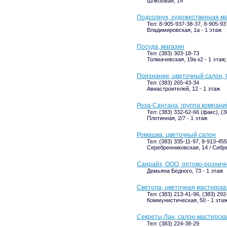
Шлюзовая, 14
Подсолнух, художественная ма
Тел: 8-905-937-38-37, 8-905-93
Владимировская, 1а - 1 этаж
Посуда, магазин
Тел: (383) 303-18-73
Толмачевская, 19а к2 - 1 этаж
Признание, цветочный салон,
Тел: (383) 265-43-34
Авиастроителей, 12 - 1 этаж
Роза-Сантана, группа компани
Тел: (383) 332-62-66 (факс), (
Плотинная, 2/7 - 1 этаж
Ромашка, цветочный салон
Тел: (383) 335-11-97, 8-913-45
Серебренниковская, 14 / Сибре
Санрайз, ООО, оптово-рознич
Демьяна Бедного, 73 - 1 этаж
Светола, цветочная мастерска
Тел: (383) 213-41-96, (383) 292
Коммунистическая, 50 - 1 эта
Секреты Лан, салон-мастерск
Тел: (383) 224-38-29