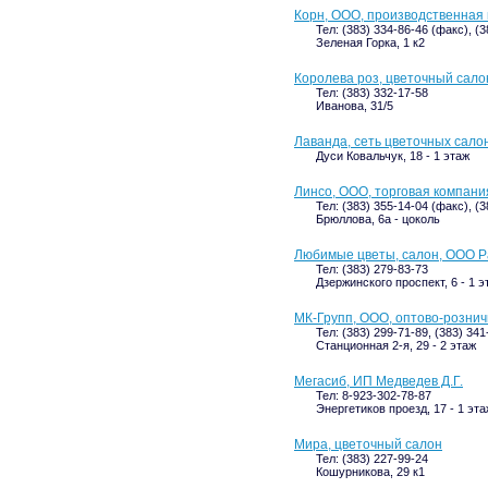
Корн, ООО, производственная
Тел: (383) 334-86-46 (факс), (
Зеленая Горка, 1 к2
Королева роз, цветочный сало
Тел: (383) 332-17-58
Иванова, 31/5
Лаванда, сеть цветочных сало
Дуси Ковальчук, 18 - 1 этаж
Линсо, ООО, торговая компани
Тел: (383) 355-14-04 (факс), (
Брюллова, 6а - цоколь
Любимые цветы, салон, ООО Р
Тел: (383) 279-83-73
Дзержинского проспект, 6 - 1 э
МК-Групп, ООО, оптово-розни
Тел: (383) 299-71-89, (383) 34
Станционная 2-я, 29 - 2 этаж
Мегасиб, ИП Медведев Д.Г.
Тел: 8-923-302-78-87
Энергетиков проезд, 17 - 1 эт
Мира, цветочный салон
Тел: (383) 227-99-24
Кошурникова, 29 к1