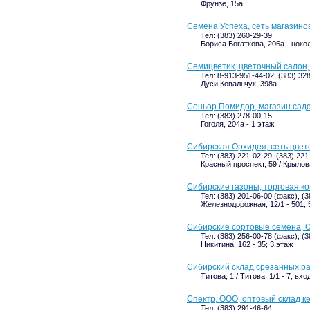
Фрунзе, 15а
Семена Успеха, сеть магазино
Тел: (383) 260-29-39
Бориса Богаткова, 206а - цоко
Семицветик, цветочный салон
Тел: 8-913-951-44-02, (383) 32
Дуси Ковальчук, 398а
Сеньор Помидор, магазин сад
Тел: (383) 278-00-15
Гоголя, 204а - 1 этаж
Сибирская Орхидея, сеть цвет
Тел: (383) 221-02-29, (383) 22
Красный проспект, 59 / Крылов
Сибирские газоны, торговая к
Тел: (383) 201-06-00 (факс), (
Железнодорожная, 12/1 - 501; 
Сибирские сортовые семена, 
Тел: (383) 256-00-78 (факс), (
Никитина, 162 - 35; 3 этаж
Сибирский склад срезанных р
Титова, 1 / Титова, 1/1 - 7; вх
Спектр, ООО, оптовый склад к
Тел: (383) 291-46-64