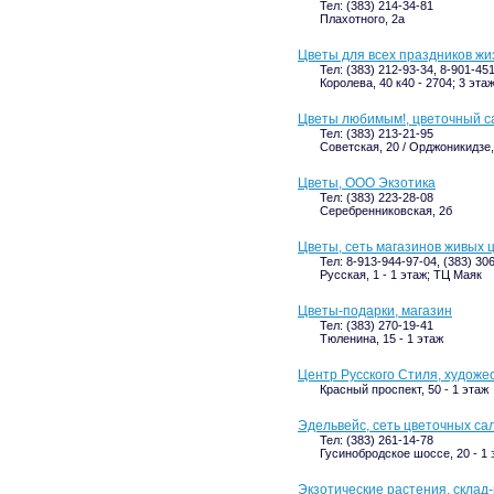
Тел: (383) 214-34-81
Плахотного, 2а
Цветы для всех праздников жи
Тел: (383) 212-93-34, 8-901-45
Королева, 40 к40 - 2704; 3 эта
Цветы любимым!, цветочный с
Тел: (383) 213-21-95
Советская, 20 / Орджоникидзе,
Цветы, ООО Экзотика
Тел: (383) 223-28-08
Серебренниковская, 2б
Цветы, сеть магазинов живых 
Тел: 8-913-944-97-04, (383) 30
Русская, 1 - 1 этаж; ТЦ Маяк
Цветы-подарки, магазин
Тел: (383) 270-19-41
Тюленина, 15 - 1 этаж
Центр Русского Стиля, художе
Красный проспект, 50 - 1 этаж
Эдельвейс, сеть цветочных са
Тел: (383) 261-14-78
Гусинобродское шоссе, 20 - 1
Экзотические растения, склад