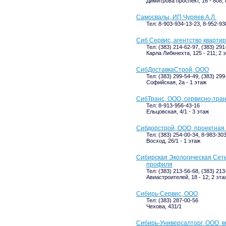
Димитрова проспект, 16 - 808; 
Самосвалы, ИП Чуряев А.Л.
Тел: 8-903-934-13-23, 8-952-93
Сиб Сервис, агентство кварти
Тел: (383) 214-62-97, (383) 291
Карла Либкнехта, 125 - 211; 2 
СибДоставкаСтрой, ООО
Тел: (383) 299-54-49, (383) 299
Софийская, 2а - 1 этаж
СибТранс, ООО, сервисно-тра
Тел: 8-913-956-43-16
Ельцовская, 4/1 - 3 этаж
Сибдорстрой, ООО, проектная
Тел: (383) 254-00-34, 8-983-30
Восход, 26/1 - 1 этаж
Сибирская Экологическая Сет
профиля
Тел: (383) 213-56-68, (383) 213
Авиастроителей, 18 - 12; 2 эта
Сибирь-Сервис, ООО
Тел: (383) 287-00-56
Чехова, 431/1
Сибирь-Универсалторг, ООО, 