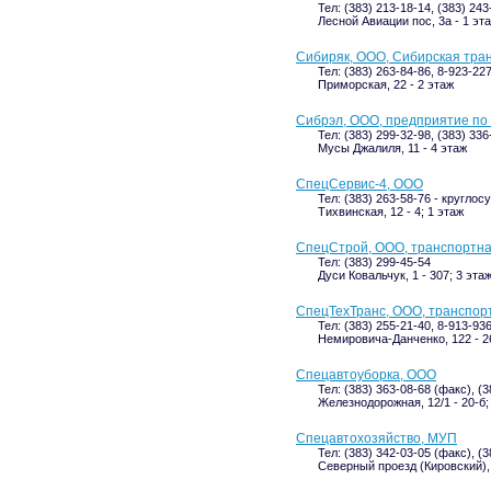
Тел: (383) 213-18-14, (383) 243
Лесной Авиации пос, 3а - 1 эт
Сибиряк, ООО, Сибирская тра
Тел: (383) 263-84-86, 8-923-22
Приморская, 22 - 2 этаж
Сибрэл, ООО, предприятие по
Тел: (383) 299-32-98, (383) 33
Мусы Джалиля, 11 - 4 этаж
СпецСервис-4, ООО
Тел: (383) 263-58-76 - кругло
Тихвинская, 12 - 4; 1 этаж
СпецСтрой, ООО, транспортн
Тел: (383) 299-45-54
Дуси Ковальчук, 1 - 307; 3 эта
СпецТехТранс, ООО, транспор
Тел: (383) 255-21-40, 8-913-93
Немировича-Данченко, 122 - 26
Спецавтоуборка, ООО
Тел: (383) 363-08-68 (факс), (
Железнодорожная, 12/1 - 20-б;
Спецавтохозяйство, МУП
Тел: (383) 342-03-05 (факс), (3
Северный проезд (Кировский), 