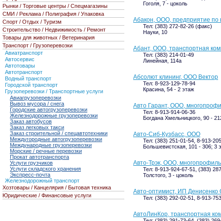
Гоголя, 7 - цоколь
Рынки / Торговые центры / Спецмагазины
СМИ / Реклама / Полиграфия / Упаковка
Абакон, ООО, предприятие по 
Спорт / Отдых / Туризм
Тел: (383) 272-82-26 (факс)
Строительство / Недвижимость / Ремонт
Науки, 10
Товары для животных / Ветеринария
Транспорт / Грузоперевозки
Абант, ООО, транспортная ко
Авиатранспорт
Тел: (383) 214-01-49
Автосервис
Линейная, 114а
Автотовары
Автотранспорт
Абсолют клининг, ООО Вектор
Водный транспорт
Тел: 8-923-129-78-94
Городской транспорт
Красина, 54 - 2 этаж
Грузоперевозки / Транспортные услуги
Авиагрузоперевозки
Вывоз мусора / снега
Авто Гарант, ООО, многопроф
Городские автогрузоперевозки
Тел: 8-913-914-06-36
Железнодорожные грузоперевозки
Богдана Хмельницкого, 90 - 21
Заказ автобусов
Заказ легковых такси
Заказ строительной / спецавтотехники
Авто-Сиб-Кузбасс, ООО
Междугородные автогрузоперевозки
Тел: (383) 251-01-54, 8-913-20
Международные грузоперевозки
Большевистская, 101 - 306; 3 
Морские / речные перевозки
Прокат автотранспорта
Авто-Трэк, ООО, многопрофил
Услуги грузчиков
Услуги складского хранения
Тел: 8-913-924-67-51, (383) 28
Экспресс-почта
Толстого, 3 - цоколь
Железнодорожный транспорт
Хозтовары / Канцелярия / Бытовая техника
Авто-оптимист, ИП Денисенко О
Юридические / Финансовые услуги
Тел: (383) 292-02-51, 8-913-75
АвтоЛинКор, транспортная ко
Тел: (383) 291-73-64, (383) 26