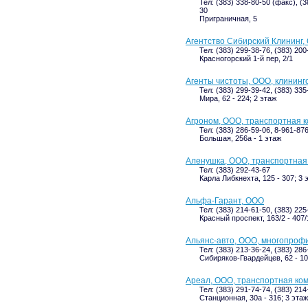
Тел: (383) 338-80-50 (факс), (
30
Приграничная, 5
Агентство Сибирский Клининг,
Тел: (383) 299-38-76, (383) 20
Красногорский 1-й пер, 2/1
Агенты чистоты, ООО, клининг
Тел: (383) 299-39-42, (383) 33
Мира, 62 - 224; 2 этаж
Агроном, ООО, транспортная 
Тел: (383) 286-59-06, 8-961-87
Большая, 256а - 1 этаж
Аленушка, ООО, транспортная
Тел: (383) 292-43-67
Карла Либкнехта, 125 - 307; 3 
Альфа-Гарант, ООО
Тел: (383) 214-61-50, (383) 22
Красный проспект, 163/2 - 407/
Альянс-авто, ООО, многопроф
Тел: (383) 213-36-24, (383) 286
Сибиряков-Гвардейцев, 62 - 10
Ареал, ООО, транспортная ко
Тел: (383) 291-74-74, (383) 214
Станционная, 30а - 316; 3 этаж