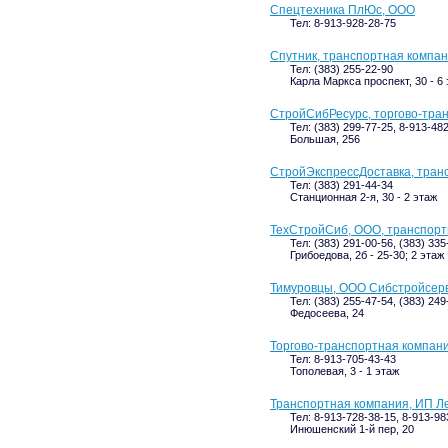
Спецтехника ПлЮс, ООО
Тел: 8-913-928-28-75
Спутник, транспортная компа
Тел: (383) 255-22-90
Карла Маркса проспект, 30 - 6
СтройСибРесурс, торгово-тра
Тел: (383) 299-77-25, 8-913-48
Большая, 256
СтройЭкспрессДоставка, тран
Тел: (383) 291-44-34
Станционная 2-я, 30 - 2 этаж
ТехСтройСиб, ООО, транспорт
Тел: (383) 291-00-56, (383) 33
Грибоедова, 2б - 25-30; 2 этаж
Тимуровцы, ООО Сибстройсер
Тел: (383) 255-47-54, (383) 249
Федосеева, 24
Торгово-транспортная компани
Тел: 8-913-705-43-43
Тополевая, 3 - 1 этаж
Транспортная компания, ИП Л
Тел: 8-913-728-38-15, 8-913-98
Инюшенский 1-й пер, 20