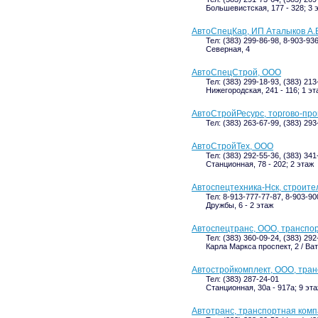
Большевистская, 177 - 328; 3 
АвтоСпецКар, ИП Аталыков А.
Тел: (383) 299-86-98, 8-903-93
Северная, 4
АвтоСпецСтрой, ООО
Тел: (383) 299-18-93, (383) 213
Нижегородская, 241 - 116; 1 эт
АвтоСтройРесурс, торгово-пр
Тел: (383) 263-67-99, (383) 293
АвтоСтройТех, ООО
Тел: (383) 292-55-36, (383) 34
Станционная, 78 - 202; 2 этаж
Автоспецтехника-Нск, строите
Тел: 8-913-777-77-87, 8-903-90
Дружбы, 6 - 2 этаж
Автоспецтранс, ООО, транспо
Тел: (383) 360-09-24, (383) 292
Карла Маркса проспект, 2 / Ват
Автостройкомплект, ООО, тра
Тел: (383) 287-24-01
Станционная, 30а - 917а; 9 эт
Автотранс, транспортная ком