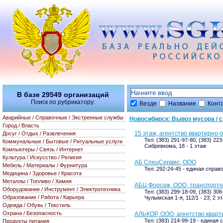
В базе
29549
организаций
Поиск по рубрикатору:
Везде
Название
Конт
Аварийные / Справочные / Экстренные службы
Новосибирск: Вывоз мусора / с
Город / Власть
15 этаж, агентство квартирно
Досуг / Отдых / Развлечения
Тел: (383) 291-97-80, (383) 223
Коммунальные / Бытовые / Ритуальные услуги
Сибревкома, 18 - 1 этаж
Компьютеры / Связь / Интернет
Культура / Искусство / Религия
АБ СпецСервис, ООО
Мебель / Материалы / Фурнитура
Тел: 292-24-45 - единая справ
Медицина / Здоровье / Красота
Металлы / Топливо / Химия
АБЦ Форсаж, ООО, транспортн
Оборудование / Инструмент / Электротехника
Тел: (383) 299-18-09, (383) 30
Образование / Работа / Карьера
Чулымская 1-я, 112/1 - 23; 2 э
Одежда / Обувь / Текстиль
Охрана / Безопасность
АЛЬКОР, ООО, агентство кварт
Тел: (383) 214-99-19 - единая 
Продукты питания