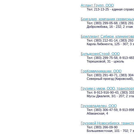
Атлант Групп, ООО
Тел: 213-13-25 - единая справ
Бригадир, компания сервисных
Тел: (383) 299-05-68, (383) 291
Добролюбова, 16 - 232; 2 этаж
Бриллиант Сибири, клинингов
Тел: (383) 212-81-14, (383) 292
Карла Либкнехта, 125 - 307; 3 
БульдозерСтрой, ООО
Тел: (383) 299-75-58, 8-913-48
Терешковой, 31 - цоколь
ГорКоммуникации, ООО
Тел: (383) 291-40-71, (383) 30
Северный проезд (Кировский),
Грузим с умом, ООО, транспор
Тел: 8-913-916-90-43, (383) 33
Мусы Джалиля, 3/1 - 207; 2 эт
Грузовладелец, ООО
Тел: (383) 306-47-59, 8-913-89
Абаканская, 4
Грузовой Новосибирск, транс
Тел: (383) 266-09-90
Большевистская, 101 - 702; 7 