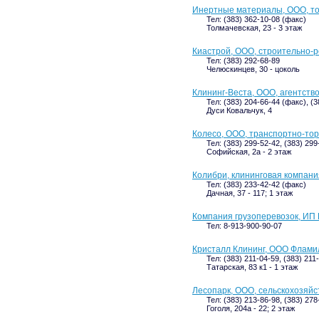
Инертные материалы, ООО, т
Тел: (383) 362-10-08 (факс)
Толмачевская, 23 - 3 этаж
Киастрой, ООО, строительно-
Тел: (383) 292-68-89
Челюскинцев, 30 - цоколь
Клининг-Веста, ООО, агентство
Тел: (383) 204-66-44 (факс), (3
Дуси Ковальчук, 4
Колесо, ООО, транспортно-тор
Тел: (383) 299-52-42, (383) 299
Софийская, 2а - 2 этаж
Колибри, клининговая компани
Тел: (383) 233-42-42 (факс)
Дачная, 37 - 117; 1 этаж
Компания грузоперевозок, ИП 
Тел: 8-913-900-90-07
Кристалл Клининг, ООО Флами
Тел: (383) 211-04-59, (383) 211
Татарская, 83 к1 - 1 этаж
Лесопарк, ООО, сельскохозяй
Тел: (383) 213-86-98, (383) 27
Гоголя, 204а - 22; 2 этаж