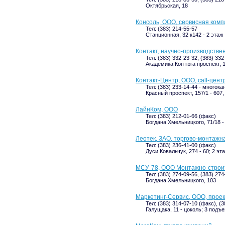
Октябрьская, 18
Консоль, ООО, сервисная ком
Тел: (383) 214-55-57
Станционная, 32 к142 - 2 этаж
Контакт, научно-производстве
Тел: (383) 332-23-32, (383) 332
Академика Коптюга проспект, 1
Контакт-Центр, ООО, call-цент
Тел: (383) 233-14-44 - многок
Красный проспект, 157/1 - 607, 
ЛайнКом, ООО
Тел: (383) 212-01-66 (факс)
Богдана Хмельницкого, 71/18 -
Леотек, ЗАО, торгово-монтажн
Тел: (383) 236-41-00 (факс)
Дуси Ковальчук, 274 - 60; 2 эт
МСУ-78, ООО Монтажно-строи
Тел: (383) 274-09-56, (383) 27
Богдана Хмельницкого, 103
Маркетинг-Сервис, ООО, прое
Тел: (383) 314-07-10 (факс), (
Галущака, 11 - цоколь; 3 подъе