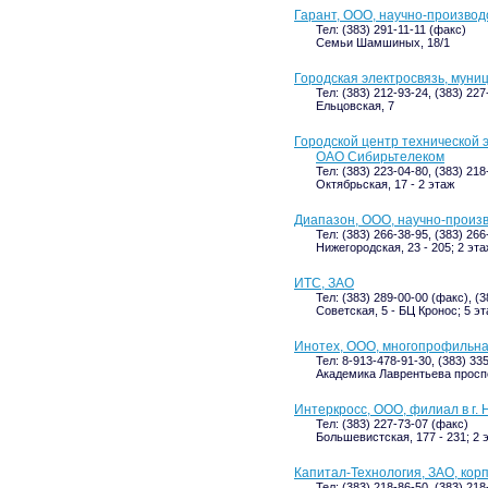
Гарант, ООО, научно-произво
Тел: (383) 291-11-11 (факс)
Семьи Шамшиных, 18/1
Городская электросвязь, мун
Тел: (383) 212-93-24, (383) 22
Ельцовская, 7
Городской центр технической 
ОАО Сибирьтелеком
Тел: (383) 223-04-80, (383) 21
Октябрьская, 17 - 2 этаж
Диапазон, ООО, научно-произ
Тел: (383) 266-38-95, (383) 26
Нижегородская, 23 - 205; 2 эта
ИТС, ЗАО
Тел: (383) 289-00-00 (факс), (3
Советская, 5 - БЦ Кронос; 5 э
Инотех, ООО, многопрофильн
Тел: 8-913-478-91-30, (383) 33
Академика Лаврентьева проспек
Интеркросс, ООО, филиал в г.
Тел: (383) 227-73-07 (факс)
Большевистская, 177 - 231; 2 
Капитал-Технология, ЗАО, кор
Тел: (383) 218-86-50, (383) 218