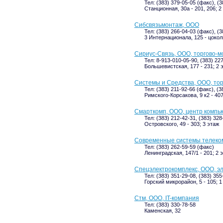
Тел: (383) 379-05-05 (факс), (
Станционная, 30а - 201, 206; 2
Сибсвязьмонтаж, ООО
Тел: (383) 266-04-03 (факс), (3
3 Интернационала, 125 - цокол
Сириус-Связь, ООО, торгово-
Тел: 8-913-010-05-90, (383) 22
Большевистская, 177 - 231; 2 
Системы и Средства, ООО, то
Тел: (383) 211-92-66 (факс), (3
Римского-Корсакова, 9 к2 - 407
Смарткомп, ООО, центр комп
Тел: (383) 212-42-31, (383) 32
Островского, 49 - 303; 3 этаж
Современные системы телеко
Тел: (383) 262-59-59 (факс)
Ленинградская, 147/1 - 201; 2 
Спецэлектрокомплекс, ООО, э
Тел: (383) 351-29-08, (383) 35
Горский микрорайон, 5 - 105; 1
Стм, ООО, IT-компания
Тел: (383) 330-78-58
Каменская, 32