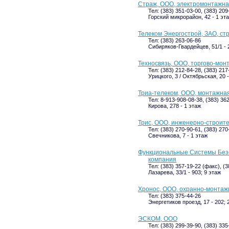
Страж, ООО, электромонтажн
Тел: (383) 351-03-00, (383) 209
Горский микрорайон, 42 - 1 эт
Телеком Энергострой, ЗАО, с
Тел: (383) 263-06-86
Сибиряков-Гвардейцев, 51/1 - 
Техносвязь, ООО, торгово-мон
Тел: (383) 212-84-28, (383) 21
Урицкого, 3 / Октябрьская, 20 
Триа-телеком, ООО, монтажна
Тел: 8-913-908-08-38, (383) 36
Кирова, 278 - 1 этаж
Трис, ООО, инженерно-строит
Тел: (383) 270-90-61, (383) 27
Свечникова, 7 - 1 этаж
Функциональные Системы Без
компания
Тел: (383) 357-19-22 (факс), (
Лазарева, 33/1 - 903; 9 этаж
Хронос, ООО, охранно-монтаж
Тел: (383) 375-44-26
Энергетиков проезд, 17 - 202; 
ЭСКОМ, ООО
Тел: (383) 299-39-90, (383) 33