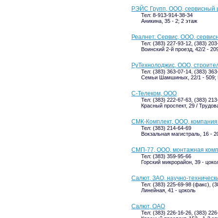
РЭЙС Групп, ООО, сервисный 
Тел: 8-913-914-38-34
Аникина, 35 - 2; 2 этаж
Реалнет. Сервис, ООО, сервис
Тел: (383) 227-93-12, (383) 203
Воинский 2-й проезд, 42/2 - 20
РуТехнолоджис, ООО, строите
Тел: (383) 363-07-14, (383) 363
Семьи Шамшиных, 22/1 - 509; 
С-Телеком, ООО
Тел: (383) 222-67-63, (383) 213
Красный проспект, 29 / Трудова
СМК-Комплект, ООО, компани
Тел: (383) 214-64-69
Вокзальная магистраль, 16 - 2
СМП-77, ООО, монтажная ком
Тел: (383) 359-95-66
Горский микрорайон, 39 - цоко
Салют, ЗАО, научно-техническ
Тел: (383) 225-69-98 (факс), (
Линейная, 41 - цоколь
Салют, ОАО
Тел: (383) 226-16-26, (383) 226