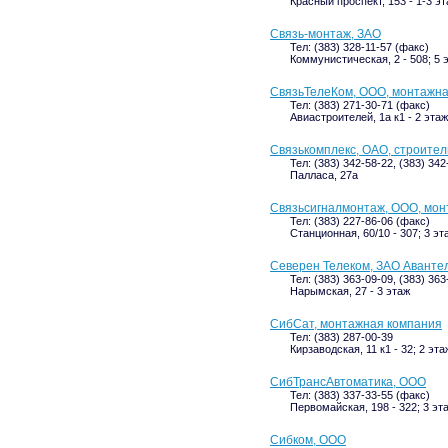
Красный проспект, 153 - 1-3 э
Связь-монтаж, ЗАО
Тел: (383) 328-11-57 (факс)
Коммунистическая, 2 - 508; 5 
СвязьТелеКом, ООО, монтажн
Тел: (383) 271-30-71 (факс)
Авиастроителей, 1а к1 - 2 этаж
Связькомплекс, ОАО, строите
Тел: (383) 342-58-22, (383) 342
Палласа, 27а
Связьсигналмонтаж, ООО, мон
Тел: (383) 227-86-06 (факс)
Станционная, 60/10 - 307; 3 эт
Северен Телеком, ЗАО Аванте
Тел: (383) 363-09-09, (383) 36
Нарымская, 27 - 3 этаж
СибСат, монтажная компания
Тел: (383) 287-00-39
Кирзаводская, 11 к1 - 32; 2 эта
СибТрансАвтоматика, ООО
Тел: (383) 337-33-55 (факс)
Первомайская, 198 - 322; 3 эт
Сибком, ООО