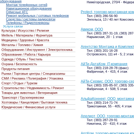
оборудования
Нижегородская, 270/4 - Федер
Монтаж телефонных сетей
Навигационное оборудование
Protect, торгово-монтажная к
Офисные АТС
Ремонт мобильных / сотовых телефонов
Тел: (383) 286-56-90
Средства / системы радиосвязи
Энгельса, 13 / 40 лет Комсомо
Телефоны / Радиотелефоны
Услуги связи
Авиком, ООО
Культура / Искусство / Религия
Тел: (383) 287-31-19, (383) 287
Мебель / Материалы / Фурнитура
Нарымская, 20 - 1 этаж
Медицина / Здоровье / Красота
Металлы / Топливо / Химия
Агентство Монтажа и Комплек
Оборудование / Инструмент / Электротехника
Тел: (383) 201-16-28
Островского, 111 к4 - 5; 2 этаж
Образование / Работа / Карьера
Одежда / Обувь / Текстиль
АйТи-ДатаКом, IT-компания
Охрана / Безопасность
Тел: (383) 218-28-78 (факс)
Продукты питания
Фабричная, 4 - 415; 4 этаж
Рынки / Торговые центры / Спецмагазины
СМИ / Реклама / Полиграфия / Упаковка
АйТи-Сервис, ООО, торгово-се
Спорт / Отдых / Туризм
Тел: (383) 335-85-97, (383) 335
Строительство / Недвижимость / Ремонт
Фабричная, 4 - 508; 5 этаж
Товары для животных / Ветеринария
Транспорт / Грузоперевозки
АльфаКоннект, ООО, монтажн
Хозтовары / Канцелярия / Бытовая техника
Тел: (383) 214-71-74
Трикотажная, 55 - 405; 4 этаж
Юридические / Финансовые услуги
Апелиот, ООО, торгово-монта
Тел: (383) 287-29-91
Никитина, 20 - 410; 4 этаж
АртКом, торгово-монтажная к