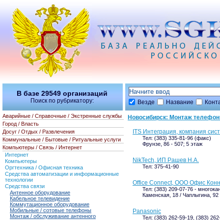
В базе
29549
организаций
Поиск по рубрикатору:
Везде
Название
Конт
Аварийные / Справочные / Экстренные службы
Новосибирск: Монтаж телефон
Город / Власть
ITS Интеграция, компания сис
Досуг / Отдых / Развлечения
Тел: (383) 335-81-96 (факс)
Коммунальные / Бытовые / Ритуальные услуги
Фрунзе, 86 - 507; 5 этаж
Компьютеры / Связь / Интернет
Интернет
NikTech, ИП Рашев Н.А.
Компьютеры
Тел: 375-41-90
Оргтехника / Офисная техника
Средства автоматизации и информационные
технологии
Office Connect, ООО Офис Кон
Средства связи
Тел: (383) 209-07-76 - многок
Антенное оборудование
Каменская, 18 / Чаплыгина, 92 
Кабельное телевидение
Коммутационное оборудование
Мобильные / сотовые телефоны
Panasonic
Монтаж / обслуживание антенного
Тел: (383) 262-59-19, (383) 262