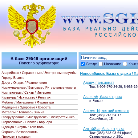
В базе
29549
организаций
Поиск по рубрикатору:
Везде
Название
Конт
Аварийные / Справочные / Экстренные службы
Новосибирск: Базы отдыха / П
Город / Власть
Адару, пансионат
Досуг / Отдых / Развлечения
Тел: 8-906-970-34-29, 8-963-19
Коммунальные / Бытовые / Ритуальные услуги
Компьютеры / Связь / Интернет
АзазелЬ, база отдыха
Культура / Искусство / Религия
с. Чемал
Мебель / Материалы / Фурнитура
Медицина / Здоровье / Красота
Азимут-N, летний кемпинг
Металлы / Топливо / Химия
Тел: (383) 213-54-17
Оборудование / Инструмент / Электротехника
Софийская, 15
Образование / Работа / Карьера
Одежда / Обувь / Текстиль
АлтайStar, база отдыха
Охрана / Безопасность
Тел: (383) 343-93-64 (факс)
Станиславского, 28/1
Продукты питания