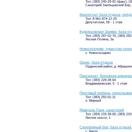
Тел: (383) 240-29-92 (факс), (3
Санаторий Заельцовский Бор
Краснотал, база отдыха, предс
Тел: 8-961-874-12-25
Депутатская, 58 - 1 этаж
Кудряшовская Заимка, база о
Тел: (383) 297-02-70, (383) 292
Лесная Поляна, 3а
Новососедово, туристско-спор
с. Новососедово
Оазис, база отдыха
Ордынский район; д. Абрашино
Пансионат, Дорожная клиниче
Тел: (383) 229-28-64
Владимировская, 5 - 1 этаж
Пихтовый гребень, горнолыжн
Тел: (383) 292-01-11
п. Мирный
Ревиталь Парк, санаторий
Тел: (383) 233-39-00, (383) 233
Лесное шоссе, 1
Серебряный бор, база отдыха
с. Кирза