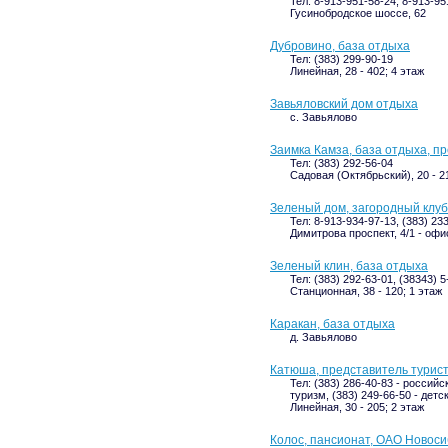
Тел: 8-913-951-58-24, 8-913-95
Гусинобродское шоссе, 62
Дубровино, база отдыха
Тел: (383) 299-90-19
Линейная, 28 - 402; 4 этаж
Завьяловский дом отдыха
с. Завьялово
Заимка Камза, база отдыха, пр
Тел: (383) 292-56-04
Садовая (Октябрьский), 20 - 2
Зеленый дом, загородный клу
Тел: 8-913-934-97-13, (383) 23
Димитрова проспект, 4/1 - офис
Зеленый клин, база отдыха
Тел: (383) 292-63-01, (38343) 5
Станционная, 38 - 120; 1 этаж
Каракан, база отдыха
д. Завьялово
Катюша, представитель турист
Тел: (383) 286-40-83 - российс
туризм, (383) 249-66-50 - детс
Линейная, 30 - 205; 2 этаж
Колос, пансионат, ОАО Новос