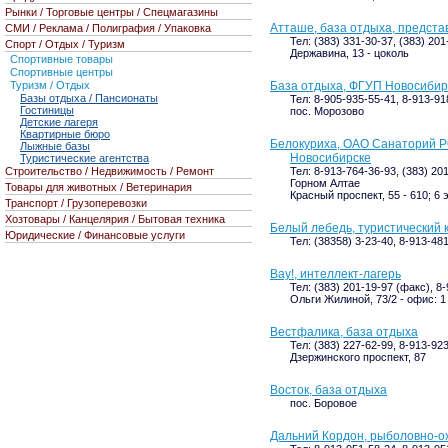
Рынки / Торговые центры / Спецмагазины
Атташе, база отдыха, представ
СМИ / Реклама / Полиграфия / Упаковка
Тел: (383) 331-30-37, (383) 201
Спорт / Отдых / Туризм
Державина, 13 - цоколь
Спортивные товары
Спортивные центры
Туризм / Отдых
База отдыха, ФГУП Новосибир
Базы отдыха / Пансионаты
Тел: 8-905-935-55-41, 8-913-91
Гостиницы
пос. Морозово
Детские лагеря
Квартирные бюро
Белокуриха, ОАО Санаторий Р
Лыжные базы
Новосибирске
Туристические агентства
Строительство / Недвижимость / Ремонт
Тел: 8-913-764-36-93, (383) 20
Горном Алтае
Товары для животных / Ветеринария
Красный проспект, 55 - 610; 6 
Транспорт / Грузоперевозки
Хозтовары / Канцелярия / Бытовая техника
Белый лебедь, туристический 
Юридические / Финансовые услуги
Тел: (38358) 3-23-40, 8-913-48
Вау!, интеллект-лагерь
Тел: (383) 201-19-97 (факс), 8
Ольги Жилиной, 73/2 - офис: 1
Вестфалика, база отдыха
Тел: (383) 227-62-99, 8-913-92
Дзержинского проспект, 87
Восток, база отдыха
пос. Боровое
Дальний Кордон, рыболовно-о