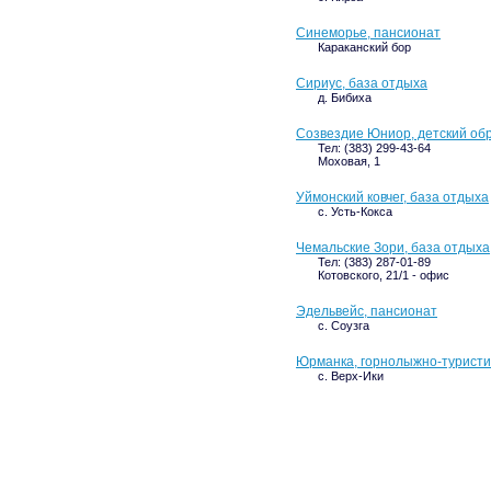
Синеморье, пансионат
Караканский бор
Сириус, база отдыха
д. Бибиха
Созвездие Юниор, детский об
Тел: (383) 299-43-64
Моховая, 1
Уймонский ковчег, база отдыха
с. Усть-Кокса
Чемальские Зори, база отдыха
Тел: (383) 287-01-89
Котовского, 21/1 - офис
Эдельвейс, пансионат
с. Соузга
Юрманка, горнолыжно-туристи
с. Верх-Ики