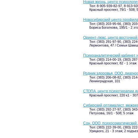
Новая жизнь, центр психологи
Тел: 8-905-939-82-97, 8-913-92
Красный проспект, 79/1 - 508; 
Новосибирский центр профила
Тел: (383) 203-95-66, (383) 203
Бориса Богаткова, 195/1 - 2 эт
Ориент-люкс, центр восточно
Тел: (383) 291-97-90, (383) 224
Лермонтова, 47 / Семьи Шамши
Психоаналитический кабинет 
Тел: (383) 214-00-19, (383) 287
Красный проспект, 82 - 1 этаж
Родник здоровья, ООО, диагно
Тел: (383) 206-08-82, (383) 214
Ленинградская, 101
СТОПА, центр психотерапии д
Красный проспект, 220 к1 - 307
Сибирский оптималист, межре
Тел: (383) 292-27-97, (383) 343
Петухова, 16/1 - 508; 5 этаж
Сон, ООО, психосоматический
Тел: (383) 222-39-00, (383) 222
Урицкого, 21 - 3 этаж; 2 подъе