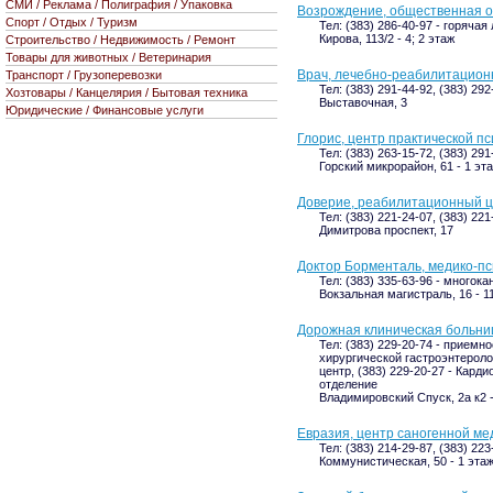
СМИ / Реклама / Полиграфия / Упаковка
Возрождение, общественная 
Спорт / Отдых / Туризм
Тел: (383) 286-40-97 - горячая
Кирова, 113/2 - 4; 2 этаж
Строительство / Недвижимость / Ремонт
Товары для животных / Ветеринария
Врач, лечебно-реабилитацион
Транспорт / Грузоперевозки
Тел: (383) 291-44-92, (383) 292
Хозтовары / Канцелярия / Бытовая техника
Выставочная, 3
Юридические / Финансовые услуги
Глорис, центр практической п
Тел: (383) 263-15-72, (383) 291
Горский микрорайон, 61 - 1 эт
Доверие, реабилитационный 
Тел: (383) 221-24-07, (383) 221
Димитрова проспект, 17
Доктор Борменталь, медико-пс
Тел: (383) 335-63-96 - многока
Вокзальная магистраль, 16 - 11
Дорожная клиническая больни
Тел: (383) 229-20-74 - приемно
хирургической гастроэнтероло
центр, (383) 229-20-27 - Карди
отделение
Владимировский Спуск, 2а к2 
Евразия, центр саногенной м
Тел: (383) 214-29-87, (383) 223
Коммунистическая, 50 - 1 эта