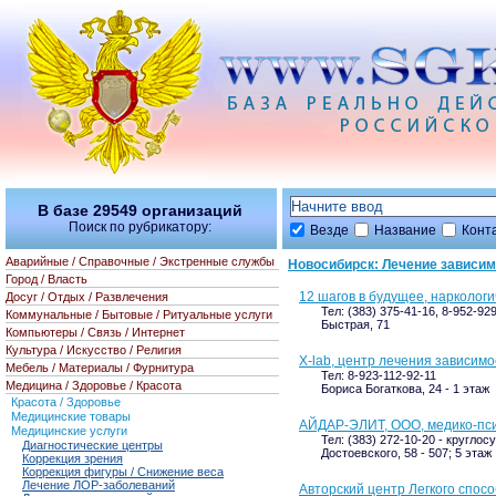
В базе
29549
организаций
Поиск по рубрикатору:
Везде
Название
Конт
Аварийные / Справочные / Экстренные службы
Новосибирск: Лечение зависи
Город / Власть
12 шагов в будущее, нарколог
Досуг / Отдых / Развлечения
Тел: (383) 375-41-16, 8-952-92
Коммунальные / Бытовые / Ритуальные услуги
Быстрая, 71
Компьютеры / Связь / Интернет
Культура / Искусство / Религия
X-lab, центр лечения зависимо
Мебель / Материалы / Фурнитура
Тел: 8-923-112-92-11
Медицина / Здоровье / Красота
Бориса Богаткова, 24 - 1 этаж
Красота / Здоровье
Медицинские товары
АЙДАР-ЭЛИТ, ООО, медико-пси
Медицинские услуги
Тел: (383) 272-10-20 - круглос
Диагностические центры
Достоевского, 58 - 507; 5 этаж
Коррекция зрения
Коррекция фигуры / Снижение веса
Лечение ЛОР-заболеваний
Авторский центр Легкого спос