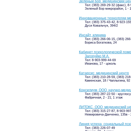
Зеленый бор, медицинский це
Тел: (383) 269-29-32 (факс), 8
Зеленый Бор микрорайон, 1 - 
Инновационные технологии ме
Тел: (383) 375-43-42, 8-923-15
Дуси Ковальчук, 394/2
Инсайт, клиника
Тел: (383) 266-06-15, (383) 26
Бориса Богаткова, 24
Кабинет психологической пом
Загоруйко М.А.
Тел: 8-903-999-44-69
Иванова, 17 - цоколь
Катарсис, медицинский центр
Тел: (383) 210-28-59, (383) 21
Каменская, 18 / Чаплыгина, 92
Консилиум, ООО, научно-меди
Тел: (383) 287-22-50 - круглос
Фабричная, 2 - 21; 1 этаж
ЛИТОКС, ООО, медицинский ц
Тел: (383) 315-27-87, 8-903-99
Немировича-Данченко, 135в - 
Линия успеха, социальный пс
Тел: (383) 226-07-49