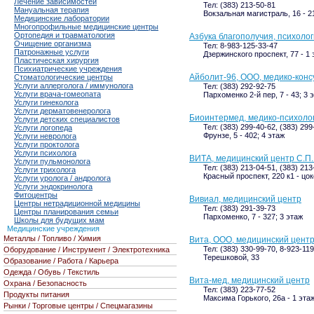
Лечение зависимостей
Тел: (383) 213-50-81
Мануальная терапия
Вокзальная магистраль, 16 - 21
Медицинские лаборатории
Многопрофильные медицинские центры
Ортопедия и травматология
Азбука благополучия, психоло
Очищение организма
Тел: 8-983-125-33-47
Патронажные услуги
Дзержинского проспект, 77 - 1 
Пластическая хирургия
Психиатрические учреждения
Айболит-96, ООО, медико-конс
Стоматологические центры
Услуги аллерголога / иммунолога
Тел: (383) 292-92-75
Услуги врача-гомеопата
Пархоменко 2-й пер, 7 - 43; 3 
Услуги гинеколога
Услуги дерматовенеролога
Биоинтермед, медико-психоло
Услуги детских специалистов
Тел: (383) 299-40-62, (383) 299
Услуги логопеда
Фрунзе, 5 - 402; 4 этаж
Услуги невролога
Услуги проктолога
Услуги психолога
ВИТА, медицинский центр С.П
Услуги пульмонолога
Тел: (383) 213-04-51, (383) 213
Услуги трихолога
Красный проспект, 220 к1 - цо
Услуги уролога / андролога
Услуги эндокринолога
Фитоцентры
Вивиал, медицинский центр
Центры нетрадиционной медицины
Тел: (383) 291-39-73
Центры планирования семьи
Пархоменко, 7 - 327; 3 этаж
Школы для будущих мам
Медицинские учреждения
Металлы / Топливо / Химия
Вита, ООО, медицинский цент
Тел: (383) 330-99-70, 8-923-11
Оборудование / Инструмент / Электротехника
Терешковой, 33
Образование / Работа / Карьера
Одежда / Обувь / Текстиль
Вита-мед, медицинский центр
Охрана / Безопасность
Тел: (383) 223-77-52
Продукты питания
Максима Горького, 26а - 1 эта
Рынки / Торговые центры / Спецмагазины