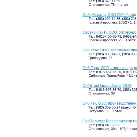
Тел: (383) 375-17-59
Станционная, 78 - 4 этаж
СейфМастер, ООО РМК-Трейд
Тел: (383) 299-14-65, (383) 228
Красный проспект, 163/2 - 1; 1
Сервис-Пак Н, ООО, оптово-р
Тел: 8-913-450-66-73, 8-952-94
Красный проспект, 79 - 1 этаж
Сиб Упак, ООО, торговая комп
Тел: (383) 335-14-87, (383) 33
Грибоедова, 2б
Сиб-Тара, ООО, торговая фир
Тел: 8-913-454-83-20, 8-913-46
Сибиряков-Гвардейцев, 49/1 - 
СибВторПереработка, ООО
Тел: 8-913-897-85-70, (383) 32
Станционная, 38
СибПак, ООО, производственн
Тел: (383) 362-03-27 (факс), 8
Петухова, 35 - 1 этаж
СибПолимерТорг, производств
Тел: (383) 248-85-95
Станционная, 30а - 107; 1 этаж