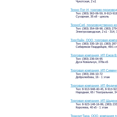
Чукотская, 2 к1
Техно Пэт-Н, торгово-произво
Тел: (383) 363-06-59, 8-913-91
Сухарная, 35 к8 - цоколь
ТехноСиб, производственно-к
Тел: (383) 354-08-98, (383) 279
Электрозаводская, 2 к1 - 314; 
ТоргЛайн, ООО, торговая комп
Тел: (383) 335-18-10, (383) 287
Сибиряков-Гвардейцев, 49/1 с
Торговая компания, ИП Ежов В
Тел: (383) 236-04-95
Дуси Ковальчук, 378а к5
Торговая компания, ИП Симинч
Тел: (383) 206-10-72
Добролюбова, 16 - 1 этаж
Торговая компания, ИП Федиче
Тел: 8-913-948-40-45, 8-913-92
Народная, 65 / Театральная, 3
Торговая компания, ИП Шаденк
Тел: 8-923-148-16-86, (383) 23
Королева, 40 к5 - 1 этаж
ТранзитТара, ООО, компания