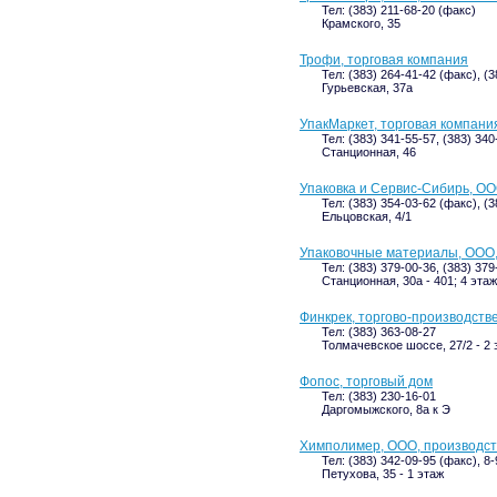
Тел: (383) 211-68-20 (факс)
Крамского, 35
Трофи, торговая компания
Тел: (383) 264-41-42 (факс), (
Гурьевская, 37а
УпакМаркет, торговая компани
Тел: (383) 341-55-57, (383) 340
Станционная, 46
Упаковка и Сервис-Сибирь, О
Тел: (383) 354-03-62 (факс), (
Ельцовская, 4/1
Упаковочные материалы, ООО,
Тел: (383) 379-00-36, (383) 379
Станционная, 30а - 401; 4 этаж
Финкрек, торгово-производств
Тел: (383) 363-08-27
Толмачевское шоссе, 27/2 - 2 
Фопос, торговый дом
Тел: (383) 230-16-01
Даргомыжского, 8а к Э
Химполимер, ООО, производст
Тел: (383) 342-09-95 (факс), 8
Петухова, 35 - 1 этаж