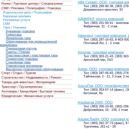
АВК-Сервис, ООО, торговая к
Рынки / Торговые центры / Спецмагазины
Тел: (383) 299-90-39, (383) 27
СМИ / Реклама / Полиграфия / Упаковка
Дзержинского проспект, 33
Издательское дело / Полиграфия
Наружная реклама
АДМИРАЛ, группа компаний
Рекламные услуги
Тел: (383) 251-00-61 - многок
СМИ
Фабричная, 31 - 2 этаж
Тара / Упаковка
Бумажная упаковка
Гофротара
Авангард, торговая компания, 
Деревянная тара
Тел: (383) 287-16-83, 8-903-93
Оборудование для промышленной
Почтовый Лог, 1 - 2 этаж
маркировки
Одноразовая посуда
Пакеты / Пленки
Агропак, торговая компания
Пластмассовая / пластиковая тара
Тел: (383) 303-21-43, (383) 36
Подарочная упаковка
Архонский пер, 15/2
Стеклянная тара
Упаковочные материалы
Алеко, ООО, торговая компани
Фасовочно-упаковочное оборудование
Спорт / Отдых / Туризм
Тел: (383) 287-06-83, (383) 27
Тайгинская, 2 - 21; 3 этаж; 2 п
Строительство / Недвижимость / Ремонт
Товары для животных / Ветеринария
АльтаПак, ООО, производстве
Транспорт / Грузоперевозки
Тел: (383) 353-57-14 (факс), (3
Хозтовары / Канцелярия / Бытовая техника
Бетонная, 8а
Юридические / Финансовые услуги
Альфапак 2000, ООО
Тел: (383) 206-10-65, (383) 206
Добролюбова, 16 - 235; 2 этаж
АльянсТрейд, ООО, торговая 
Тел: (383) 262-37-73 (факс), 8
Тургенева, 261 к1 - 26