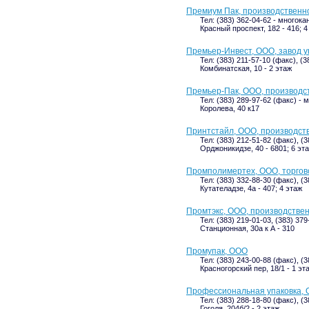
Премиум Пак, производственн
Тел: (383) 362-04-62 - многок
Красный проспект, 182 - 416; 
Премьер-Инвест, ООО, завод у
Тел: (383) 211-57-10 (факс), (
Комбинатская, 10 - 2 этаж
Премьер-Пак, ООО, производс
Тел: (383) 289-97-62 (факс) -
Королева, 40 к17
Принтстайл, ООО, производст
Тел: (383) 212-51-82 (факс), (
Орджоникидзе, 40 - 6801; 6 эт
Промполимертех, ООО, торгов
Тел: (383) 332-88-30 (факс), (
Кутателадзе, 4а - 407; 4 этаж
Промтэкс, ООО, производстве
Тел: (383) 219-01-03, (383) 379
Станционная, 30а к А - 310
Промупак, ООО
Тел: (383) 243-00-88 (факс), (
Красногорский пер, 18/1 - 1 эт
Профессиональная упаковка,
Тел: (383) 288-18-80 (факс), (
Гоголя, 204б/2 - 2 этаж