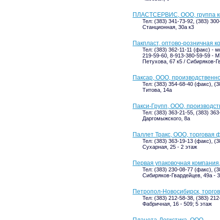
ПЛАСТСЕРВИС, ООО, группа 
Тел: (383) 341-73-92, (383) 300
Станционная, 30а к3
Пакпласт, оптово-розничная к
Тел: (383) 362-11-11 (факс) - 
219-59-60, 8-913-380-59-59 - 
Петухова, 67 к5 / Сибиряков-Г
Паксар, ООО, производственн
Тел: (383) 354-68-40 (факс), (
Титова, 14а
Пакси-Групп, ООО, производс
Тел: (383) 363-21-55, (383) 363
Даргомыжского, 8а
Паллет Тракс, ООО, торговая 
Тел: (383) 363-19-13 (факс), (3
Сухарная, 25 - 2 этаж
Первая упаковочная компания
Тел: (383) 230-08-77 (факс), (
Сибиряков-Гвардейцев, 49а - 3
Петропол-Новосибирск, торго
Тел: (383) 212-58-38, (383) 21
Фабричная, 16 - 509; 5 этаж