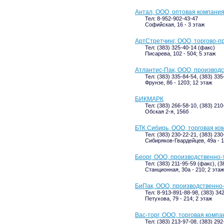
Антал, ООО, оптовая компани
Тел: 8-952-902-43-47
Софийская, 16 - 3 этаж
АртСтретчинг, ООО, торгово-
Тел: (383) 325-40-14 (факс)
Писарева, 102 - 504; 5 этаж
Атлантис-Пак, ООО, производ
Тел: (383) 335-84-54, (383) 33
Фрунзе, 86 - 1203; 12 этаж
БИКМАРК
Тел: (383) 266-58-10, (383) 21
Обская 2-я, 156б
БТК Сибирь, ООО, торговая ко
Тел: (383) 230-22-21, (383) 23
Сибиряков-Гвардейцев, 49а - 1
Беорг, ООО, производственно-
Тел: (383) 211-95-59 (факс), (
Станционная, 30а - 210; 2 этаж
БиПак, ООО, производственно
Тел: 8-913-891-88-98, (383) 34
Петухова, 79 - 214; 2 этаж
Вас-торг, ООО, торговая компа
Тел: (383) 213-97-08, (383) 292