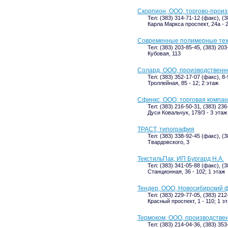
Скорпион, ООО, торгово-прои
Тел: (383) 314-71-12 (факс), (
Карла Маркса проспект, 24а - 
Современные полимерные тех
Тел: (383) 203-85-45, (383) 203
Кубовая, 113
Солард, ООО, производственн
Тел: (383) 352-17-07 (факс), 8
Троллейная, 85 - 12; 2 этаж
Сфинкс, ООО, торговая компа
Тел: (383) 216-50-31, (383) 23
Дуси Ковальчук, 179/3 - 3 этаж
ТРАСТ, типография
Тел: (383) 338-92-45 (факс), (
Твардовского, 3
ТекстильПак, ИП Бургард Н.А.
Тел: (383) 341-05-88 (факс), (
Станционная, 36 - 102; 1 этаж
Тендер, ООО, Новосибирский 
Тел: (383) 229-77-05, (383) 212
Красный проспект, 1 - 110; 1 э
Термоком, ООО, производстве
Тел: (383) 214-04-36, (383) 35