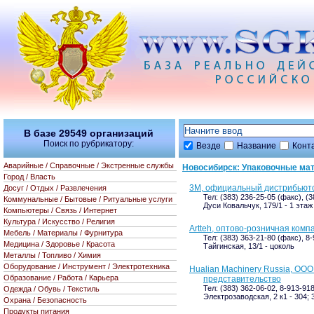
В базе
29549
организаций
Поиск по рубрикатору:
Везде
Название
Конт
Аварийные / Справочные / Экстренные службы
Новосибирск: Упаковочные ма
Город / Власть
3М, официальный дистрибьют
Досуг / Отдых / Развлечения
Тел: (383) 236-25-05 (факс), (
Коммунальные / Бытовые / Ритуальные услуги
Дуси Ковальчук, 179/1 - 1 этаж
Компьютеры / Связь / Интернет
Культура / Искусство / Религия
Artteh, оптово-розничная комп
Мебель / Материалы / Фурнитура
Тел: (383) 363-21-80 (факс), 8
Медицина / Здоровье / Красота
Тайгинская, 13/1 - цоколь
Металлы / Топливо / Химия
Оборудование / Инструмент / Электротехника
Hualian Machinery Russia, ОО
Образование / Работа / Карьера
представительство
Тел: (383) 362-06-02, 8-913-918
Одежда / Обувь / Текстиль
Электрозаводская, 2 к1 - 304; 
Охрана / Безопасность
Продукты питания