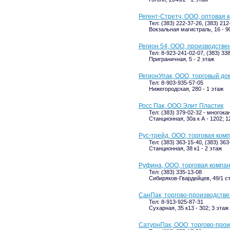
Регент-Стретч, ООО, оптовая 
Тел: (383) 222-37-26, (383) 21
Вокзальная магистраль, 16 - 9
Регион 54, ООО, производстве
Тел: 8-923-241-02-07, (383) 33
Приграничная, 5 - 2 этаж
РегионУпак, ООО, торговый до
Тел: 8-903-935-57-05
Нижегородская, 280 - 1 этаж
Росс Пак, ООО Элит Пластик
Тел: (383) 379-02-32 - многок
Станционная, 30а к А - 1202; 1
Рус-трейд, ООО, торговая ком
Тел: (383) 363-15-40, (383) 363
Станционная, 38 к1 - 2 этаж
Руфина, ООО, торговая компа
Тел: (383) 335-13-08
Сибиряков-Гвардейцев, 49/1 с
СанПак, торгово-производств
Тел: 8-913-925-87-31
Сухарная, 35 к13 - 302; 3 этаж
СатурнПак, ООО, торгово-про