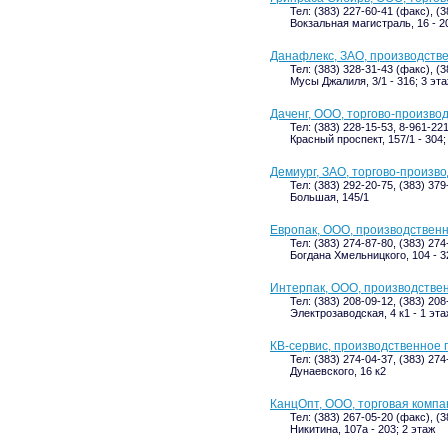
Тел: (383) 227-60-41 (факс), (
Вокзальная магистраль, 16 - 2
Данафлекс, ЗАО, производств
Тел: (383) 328-31-43 (факс), (
Мусы Джалиля, 3/1 - 316; 3 эт
Даченг, ООО, торгово-произво
Тел: (383) 228-15-53, 8-961-22
Красный проспект, 157/1 - 304;
Демиург, ЗАО, торгово-произв
Тел: (383) 292-20-75, (383) 379
Большая, 145/1
Европак, ООО, производствен
Тел: (383) 274-87-80, (383) 27
Богдана Хмельницкого, 104 - 3
Интерпак, ООО, производстве
Тел: (383) 208-09-12, (383) 208
Электрозаводская, 4 к1 - 1 эта
КВ-сервис, производственное
Тел: (383) 274-04-37, (383) 274
Дунаевского, 16 к2
КанцОпт, ООО, торговая компа
Тел: (383) 267-05-20 (факс), (3
Никитина, 107а - 203; 2 этаж