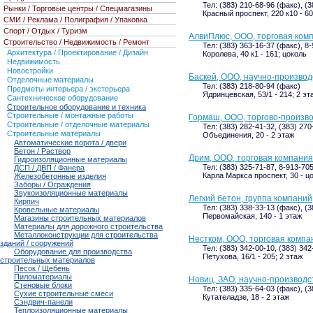
Тел: (383) 210-68-96 (факс), (
Рынки / Торговые центры / Спецмагазины
Красный проспект, 220 к10 - 60
СМИ / Реклама / Полиграфия / Упаковка
Спорт / Отдых / Туризм
АлвиПлюс, ООО, торговая ком
Строительство / Недвижимость / Ремонт
Тел: (383) 363-16-37 (факс), 8
Архитектура / Проектирование / Дизайн
Королева, 40 к1 - 161; цоколь
Недвижимость
Новостройки
Баскей, ООО, научно-произво
Отделочные материалы
Тел: (383) 218-80-94 (факс)
Предметы интерьера / экстерьера
Ядринцевская, 53/1 - 214; 2 эт
Сантехническое оборудование
Строительное оборудование и техника
Строительные / монтажные работы
Гормаш, ООО, торгово-произв
Строительные / отделочные материалы
Тел: (383) 282-41-32, (383) 27
Строительные материалы
Объединения, 20 - 2 этаж
Автоматические ворота / двери
Бетон / Раствор
Дрим, ООО, торговая компания
Гидроизоляционные материалы
Тел: (383) 325-71-87, 8-913-70
ДСП / ДВП / Фанера
Карла Маркса проспект, 30 - ц
Железобетонные изделия
Заборы / Ограждения
Звукоизоляционные материалы
Легкий бетон, группа компаний
Кирпич
Тел: (383) 338-33-13 (факс), (
Кровельные материалы
Первомайская, 140 - 1 этаж
Магазины строительных материалов
Материалы для дорожного строительства
Металлоконструкции для строительства
Нестком, ООО, торговая компа
зданий / сооружений
Тел: (383) 342-00-10, (383) 342
Оборудование для производства
Петухова, 16/1 - 205; 2 этаж
строительных материалов
Песок / Щебень
Пиломатериалы
Новиц, ЗАО, научно-производ
Стеновые блоки
Тел: (383) 335-64-03 (факс), (
Сухие строительные смеси
Кутателадзе, 18 - 2 этаж
Сэндвич-панели
Теплоизоляционные материалы