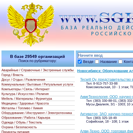
В базе
29549
организаций
Поиск по рубрикатору:
Везде
Название
Конт
Аварийные / Справочные / Экстренные службы
Новосибирск: Оборудование д
Город / Власть
Tecwill Oy, представительство
Досуг / Отдых / Развлечения
Тел: 8-913-757-33-88
Коммунальные / Бытовые / Ритуальные услуги
Комсомольская, 10 - 1 этаж; Т
Компьютеры / Связь / Интернет
Культура / Искусство / Религия
АкмеТехнология, ООО, научно
Мебель / Материалы / Фурнитура
Тел: (383) 330-88-01, (383) 332
Медицина / Здоровье / Красота
Мусы Джалиля, 3/1 - 1003; 10 
Металлы / Топливо / Химия
Оборудование / Инструмент / Электротехника
Активатор, ЗАО, научно-техно
Образование / Работа / Карьера
Тел: (383) 325-18-49
Софийская, 18 - 108; 1 этаж
Одежда / Обувь / Текстиль
Охрана / Безопасность
Алви-Техно, ООО, торговая фи
Продукты питания