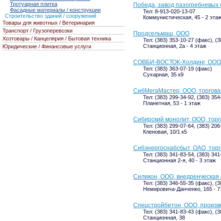
Тротуарная плитка
Победа, завод пазогребневых 
Фасадные материалы / конструкции
Тел: 8-913-020-13-07
Строительство зданий / сооружений
Коммунистическая, 45 - 2 эта
Товары для животных / Ветеринария
Транспорт / Грузоперевозки
Продсельмаш, ООО
Хозтовары / Канцелярия / Бытовая техника
Тел: (383) 353-10-27 (факс), (
Станционная, 2а - 4 этаж
Юридические / Финансовые услуги
СОВБИ-ВОСТОК-Холдинг, ООО
Тел: (383) 363-07-19 (факс)
Сухарная, 35 к9
СибМегаМастер, ООО, торгов
Тел: (383) 299-34-92, (383) 354
Планетная, 53 - 1 этаж
Сибирский монолит, ООО, тор
Тел: (383) 299-07-64, (383) 20
Кленовая, 10/1 к5
Сибэнергоснабсбыт, ОАО, тор
Тел: (383) 341-83-54, (383) 34
Станционная 2-я, 40 - 3 этаж
Силикон, ООО, внедренческая
Тел: (383) 346-55-35 (факс), (
Немировича-Данченко, 165 - 7
Спецстройбетон, ООО, произв
Тел: (383) 341-83-43 (факс), (
Станционная, 38