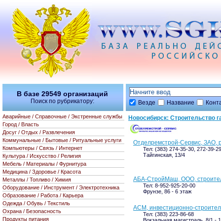
В базе
29549
организаций
Поиск по рубрикатору:
Везде
Название
Конт
Аварийные / Справочные / Экстренные службы
Новосибирск: Строительство г
Город / Власть
Досуг / Отдых / Развлечения
Коммунальные / Бытовые / Ритуальные услуги
Отделремстрой-Сервис, ЗАО, 
Компьютеры / Связь / Интернет
Тел: (383) 274-35-30, 272-39-2
Тайгинская, 13/4
Культура / Искусство / Религия
Мебель / Материалы / Фурнитура
Медицина / Здоровье / Красота
АБА-СтройМаш, ООО, строите
Металлы / Топливо / Химия
Тел: 8-952-925-20-00
Оборудование / Инструмент / Электротехника
Фрунзе, 86 - 6 этаж
Образование / Работа / Карьера
Одежда / Обувь / Текстиль
АСМ, инвестиционно-строител
Охрана / Безопасность
Тел: (383) 223-86-68
Продукты питания
Вокзальная магистраль, 8/1 - 1