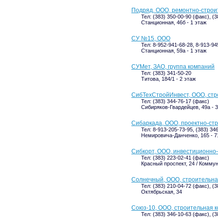
Подряд, ООО, ремонтно-строи
Тел: (383) 350-00-90 (факс), (
Станционная, 46б - 1 этаж
СУ №15, ООО
Тел: 8-952-941-68-28, 8-913-94
Станционная, 59а - 1 этаж
СУМет, ЗАО, группа компаний
Тел: (383) 341-50-20
Титова, 184/1 - 2 этаж
СибТехСтройИнвест, ООО, стр
Тел: (383) 344-76-17 (факс)
Сибиряков-Гвардейцев, 49а - 3
Сибаркада, ООО, проектно-ст
Тел: 8-913-205-73-95, (383) 34
Немировича-Данченко, 165 - 71
Сибкорт, ООО, инвестиционно
Тел: (383) 223-02-41 (факс)
Красный проспект, 24 / Коммун
Солнечный, ООО, строительн
Тел: (383) 210-04-72 (факс), (
Октябрьская, 34
Союз-10, ООО, строительная 
Тел: (383) 346-10-63 (факс), (