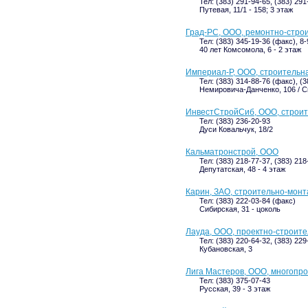
Тел: (383) 291-94-65, (383) 291
Путевая, 11/1 - 158; 3 этаж
Град-РС, ООО, ремонтно-стро
Тел: (383) 345-19-36 (факс), 8
40 лет Комсомола, 6 - 2 этаж
Империал-Р, ООО, строительн
Тел: (383) 314-88-76 (факс), (
Немировича-Данченко, 106 / С
ИнвестСтройСиб, ООО, строи
Тел: (383) 236-20-93
Дуси Ковальчук, 18/2
Кальматронстрой, ООО
Тел: (383) 218-77-37, (383) 21
Депутатская, 48 - 4 этаж
Карин, ЗАО, строительно-мон
Тел: (383) 222-03-84 (факс)
Сибирская, 31 - цоколь
Лауда, ООО, проектно-строит
Тел: (383) 220-64-32, (383) 229
Кубановская, 3
Лига Мастеров, ООО, многопр
Тел: (383) 375-07-43
Русская, 39 - 3 этаж