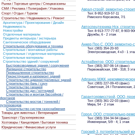
Рынки / Торговые центры / Спецмагазины
СМИ / Реклама / Полиграфия / Упаковка
Аврал-строй!, ремонтно-строи
Тел: 8-952-919-57-11
Спорт / Отдых / Туризм
Римского-Корсакова, 7/1
Строительство / Недвижимость / Ремонт
Архитектура / Проектирование / Дизайн
Автоспецтехника-Нск, строите
Недвижимость
Новостройки
Тел: 8-913-777-77-87, 8-903-90
Дружбы, 6 - 2 этаж
Отделочные материалы
Предметы интерьера / экстерьера
Сантехническое оборудование
Анкер Про С, ООО, ремонтно-
Строительное оборудование и техника
Тел: (383) 354-20-93
Строительные / монтажные работы
Электрозаводская, 4 к3 - 1 эта
Строительные / отделочные материалы
Строительные материалы
АстраВектор, ООО, строитель
Строительство зданий / сооружений
Быстровозводимые здания / сооружения
Тел: (383) 307-06-14 (факс)
Жилищное строительство
Первомайская, 198 - 318; 3 эт
Промышленное строительство
Реконструкция и капремонт зданий
Афганец МЖК, некоммерческое
Строительство административных зданий
Тел: (383) 227-09-43 (факс)
Строительство бань / саун
Советская, 24 / Потанинская, 2
Строительство гаражей
Строительство дач / коттеджей
Строительство и монтаж бассейнов /
Гарантсервисстрой, ООО, про
фонтанов
Тел: (383) 361-22-03 (факс)
Строительство мостов / тоннелей /
Мира, 54 - 2 этаж
путепроводов
Строительство систем газоснабжения
Товары для животных / Ветеринария
Город, ООО, строительно-рем
Транспорт / Грузоперевозки
Тел: (383) 334-34-94 (факс)
Инженерная, 5/9 - 4; 1 этаж
Хозтовары / Канцелярия / Бытовая техника
Юридические / Финансовые услуги
Горский-3, потребительский к