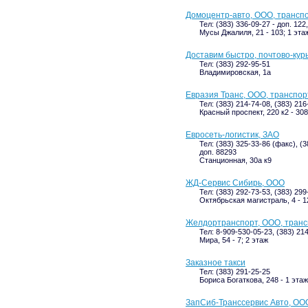
Домоцентр-авто, ООО, трансп
Тел: (383) 336-09-27 - доп. 122
Мусы Джалиля, 21 - 103; 1 эта
Доставим быстро, почтово-кур
Тел: (383) 292-95-51
Владимировская, 1а
Евразия Транс, ООО, транспо
Тел: (383) 214-74-08, (383) 21
Красный проспект, 220 к2 - 308
Евросеть-логистик, ЗАО
Тел: (383) 325-33-86 (факс), (3
доп. 88293
Станционная, 30а к9
ЖД-Сервис Сибирь, ООО
Тел: (383) 292-73-53, (383) 299
Октябрьская магистраль, 4 - 1
Желдортранспорт, ООО, транс
Тел: 8-909-530-05-23, (383) 21
Мира, 54 - 7; 2 этаж
Заказное такси
Тел: (383) 291-25-25
Бориса Богаткова, 248 - 1 этаж
ЗапСиб-Транссервис Авто, ОО