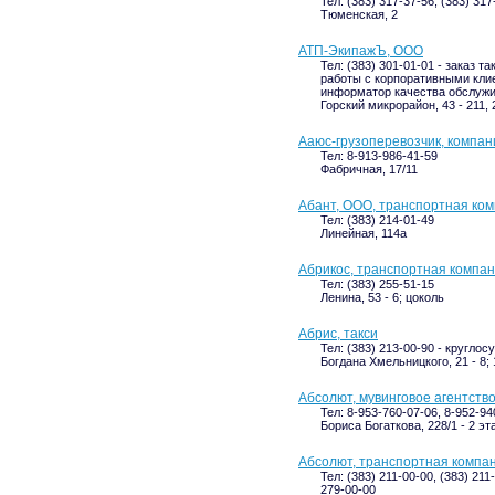
Тел: (383) 317-37-56, (383) 317
Тюменская, 2
АТП-ЭкипажЪ, ООО
Тел: (383) 301-01-01 - заказ та
работы с корпоративными клие
информатор качества обслужив
Горский микрорайон, 43 - 211, 
Ааюс-грузоперевозчик, компан
Тел: 8-913-986-41-59
Фабричная, 17/11
Абант, ООО, транспортная ко
Тел: (383) 214-01-49
Линейная, 114а
Абрикос, транспортная компа
Тел: (383) 255-51-15
Ленина, 53 - 6; цоколь
Абрис, такси
Тел: (383) 213-00-90 - кругло
Богдана Хмельницкого, 21 - 8; 
Абсолют, мувинговое агентств
Тел: 8-953-760-07-06, 8-952-94
Бориса Богаткова, 228/1 - 2 эт
Абсолют, транспортная компа
Тел: (383) 211-00-00, (383) 21
279-00-00