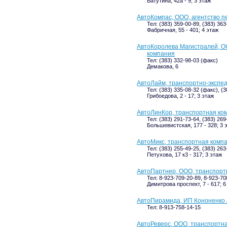
Ватутина, 42а - 9; 3 этаж
АвтоКомпас, ООО, агентство п
Тел: (383) 359-00-89, (383) 363
Фабричная, 55 - 401; 4 этаж
АвтоКоролева Магистралей, О
компания
Тел: (383) 332-98-03 (факс)
Демакова, 6
АвтоЛайм, транспортно-экспе
Тел: (383) 335-08-32 (факс), (
Грибоедова, 2 - 17; 3 этаж
АвтоЛинКор, транспортная ко
Тел: (383) 291-73-64, (383) 26
Большевистская, 177 - 328; 3 
АвтоМикс, транспортная комп
Тел: (383) 255-49-25, (383) 263
Петухова, 17 к3 - 317; 3 этаж
АвтоПартнер, ООО, транспорт
Тел: 8-923-709-20-89, 8-923-70
Димитрова проспект, 7 - 617; 6
АвтоПирамида, ИП Кононенко 
Тел: 8-913-758-14-15
АвтоРеверс, ООО, транспортн