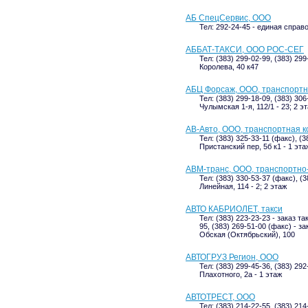
АБ СпецСервис, ООО
Тел: 292-24-45 - единая справ
АББАТ-ТАКСИ, ООО РОС-СЕГ
Тел: (383) 299-02-99, (383) 299
Королева, 40 к47
АБЦ Форсаж, ООО, транспортн
Тел: (383) 299-18-09, (383) 30
Чулымская 1-я, 112/1 - 23; 2 э
АВ-Авто, ООО, транспортная 
Тел: (383) 325-33-11 (факс), (3
Пристанский пер, 5б к1 - 1 эта
АВМ-транс, ООО, транспортно
Тел: (383) 330-53-37 (факс), (
Линейная, 114 - 2; 2 этаж
АВТО КАБРИОЛЕТ, такси
Тел: (383) 223-23-23 - заказ та
95, (383) 269-51-00 (факс) - 
Обская (Октябрьский), 100
АВТОГРУЗ Регион, ООО
Тел: (383) 299-45-36, (383) 292
Плахотного, 2а - 1 этаж
АВТОТРЕСТ, ООО
Тел: (383) 214-22-55, (383) 214