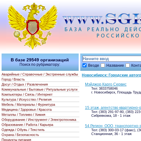
В базе
29549
организаций
Поиск по рубрикатору:
Везде
Название
Конт
Аварийные / Справочные / Экстренные службы
Новосибирск: Городские автог
Город / Власть
Мэйджор Карго Сервис
Досуг / Отдых / Развлечения
Тел: 3833758046
Коммунальные / Бытовые / Ритуальные услуги
г. Новосибирск, Площадь Труд
Компьютеры / Связь / Интернет
Культура / Искусство / Религия
Мебель / Материалы / Фурнитура
15 этаж, агентство квартирно
Медицина / Здоровье / Красота
Тел: (383) 291-97-80, (383) 223
Металлы / Топливо / Химия
Сибревкома, 18 - 1 этаж
Оборудование / Инструмент / Электротехника
Образование / Работа / Карьера
54 Регион, ООО, транспортно
Одежда / Обувь / Текстиль
Тел: (383) 300-03-17 (факс), (3
Станционная, 36 - 1 этаж
Охрана / Безопасность
Продукты питания