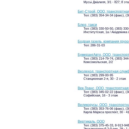
Мусы Джалиля, 3/1 - 827; 8 эт
Бит-Строй, ООО, транспортна
Тел: (383) 354-34-34 (факс), (
Блюз, такси
Тел: (383) 330-50-50, (383) 33
Институтская, 1а / Академика 
Бодрая газель, компания грузо
Тел: 286-31-03
БумерангАвто, ООО, транспор
Тел: (383) 214-79-74, (383) 34
Комсомольская, 2/2
Вездеход, транспортная служ
Тел: (383) 299-00-95
Станционная 2-я, 30 - 2 этаж
Век-Транс, ООО, транспортная
Тел: (383) 345-02-22 (факс), (
Софийская, 16 - 3 этаж
Великорусы, ООО, транспортн
Тел: (383) 353-76-06 (факс), (
Карла Маркса проспект, 30 - 41
Вертикаль, ООО
Тел: (383) 375-45-33, 8-913-94
Экскаваторный 2-й пер, 29 - 1