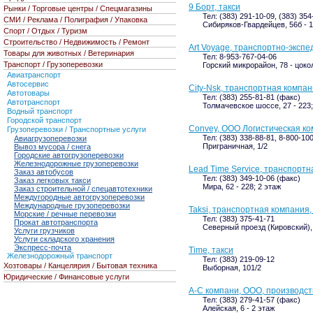
9 Борт, такси
Рынки / Торговые центры / Спецмагазины
Тел: (383) 291-10-09, (383) 354
СМИ / Реклама / Полиграфия / Упаковка
Сибиряков-Гвардейцев, 56б - 1
Спорт / Отдых / Туризм
Строительство / Недвижимость / Ремонт
Art Voyage, транспортно-эксп
Товары для животных / Ветеринария
Тел: 8-953-767-04-06
Транспорт / Грузоперевозки
Горский микрорайон, 78 - цоко
Авиатранспорт
Автосервис
City-Nsk, транспортная компа
Автотовары
Тел: (383) 255-81-81 (факс)
Автотранспорт
Толмачевское шоссе, 27 - 223;
Водный транспорт
Городской транспорт
Convey, ООО Логистическая к
Грузоперевозки / Транспортные услуги
Тел: (383) 338-88-81, 8-800-10
Авиагрузоперевозки
Приграничная, 1/2
Вывоз мусора / снега
Городские автогрузоперевозки
Железнодорожные грузоперевозки
Lead Time Service, транспорт
Заказ автобусов
Тел: (383) 349-10-06 (факс)
Заказ легковых такси
Мира, 62 - 228; 2 этаж
Заказ строительной / спецавтотехники
Междугородные автогрузоперевозки
Международные грузоперевозки
Taksi, транспортная компания
Морские / речные перевозки
Тел: (383) 375-41-71
Прокат автотранспорта
Северный проезд (Кировский), 
Услуги грузчиков
Услуги складского хранения
Экспресс-почта
Time, такси
Железнодорожный транспорт
Тел: (383) 219-09-12
Хозтовары / Канцелярия / Бытовая техника
Выборная, 101/2
Юридические / Финансовые услуги
А-С компани, ООО, производс
Тел: (383) 279-41-57 (факс)
Алейская, 6 - 2 этаж