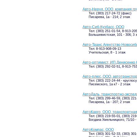
Авто-Неруд, ООО, компания гр
Тел: (383) 217-24-72 (факс)
Писарева, 1а - 214; 2 этаж
Авто-Сиб-Кузбасс, ООО
Тел: (383) 251-01-54, 8-913-20
Большевистская, 101 - 306; 3 
Авто-Транс Агентство Новосиб
Тел: 8-913-908-09-13
Учительская, 8 - 1 этаж
Авто-оптимист, ИП Денисенко О
Тел: (383) 292-02-51, 8-913-75
Авто-плюс, ООО, автотранспо
Тел: (383) 222-24-44 - кругло
Писемского, 1а к7 - 2 этаж
АвтоДаль, транспортно-экспе
Тел: (383) 299-46-59, (383) 221
Писарева, 1а - 207; 2 этаж
АвтоКарго, ООО, транспортна
Тел: (383) 219-55-01, (383) 219
Богдана Хмельницкого, 71/10 -
АвтоКомпас, ООО
Тел: (383) 301-52-33, (383) 30