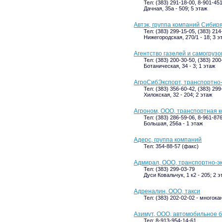
Тел: (383) 291-18-00, 8-901-45
Дачная, 35а - 509; 5 этаж
Автэк, группа компаний Сибир
Тел: (383) 299-15-05, (383) 21
Нижегородская, 270/1 - 18; 3 э
Агентство газелей и самогрузо
Тел: (383) 200-30-50, (383) 200
Ботаническая, 34 - 3; 1 этаж
АгроСибЭкспорт, транспортно
Тел: (383) 356-60-42, (383) 299
Хилокская, 32 - 204; 2 этаж
Агроном, ООО, транспортная 
Тел: (383) 286-59-06, 8-961-87
Большая, 256а - 1 этаж
Адерс, группа компаний
Тел: 354-88-57 (факс)
Адмирал, ООО, транспортно-э
Тел: (383) 299-03-79
Дуси Ковальчук, 1 к2 - 205; 2 э
Адреналин, ООО, такси
Тел: (383) 202-02-02 - многок
Азимут, ООО, автомобильное 
Тел: 8-913-954-14-61