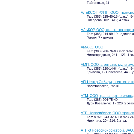
Тайгинская, 11
АЛЕКСО ГРУПП, ООО, транспо
Тел: (383) 325-40-18 (факс), 8
Писарева, 102 - 412; 4 этаж
АЛЬКОР, ООО, агентство кварт
Тел: (383) 214-99-19 - единая 
Гоголя, 7 - цоколь
АМАКС, ООО
Тел: (383) 286-76-08, 8-913-92
Нижегородская, 241 - 121; 1 э
АМП, ООО, агентство мультим
Тел: (383) 220-14-64 (факс), 8
Крылова, 1 / Советская, 44 - ц
АП-Центр Сибири, агентство 
Волочаевская, 78а к1
АТМ, ООО, транспортно-экспе
Тел: (383) 204-75-40
Дуси Ковальчук, 1 - 220; 2 эта
АТП Новосибирск, ООО, транс
Тел: 8-923-243-32-40, 8-923-24
Никитина, 20 - 214; 2 этаж
АТП-3 Новосибирскстрой, ЗАО