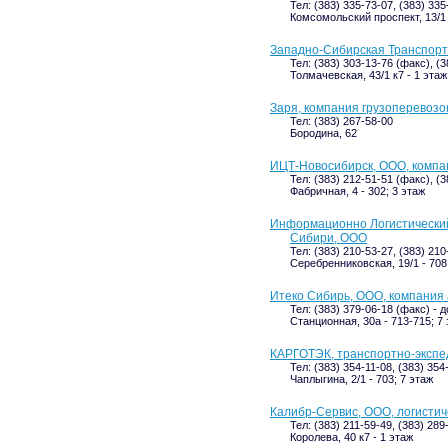
Тел: (383) 335-73-07, (383) 335
Комсомольский проспект, 13/1 
Западно-Сибирская Транспор
Тел: (383) 303-13-76 (факс), (
Толмачевская, 43/1 к7 - 1 этаж
Заря, компания грузоперевозо
Тел: (383) 267-58-00
Бородина, 62
ИЦТ-Новосибирск, ООО, компа
Тел: (383) 212-51-51 (факс), (
Фабричная, 4 - 302; 3 этаж
Информационно Логистически
Сибири, ООО
Тел: (383) 210-53-27, (383) 21
Серебренниковская, 19/1 - 708
Итеко Сибирь, ООО, компания 
Тел: (383) 379-06-18 (факс) - д
Станционная, 30а - 713-715; 7
КАРГОТЭК, транспортно-эксп
Тел: (383) 354-11-08, (383) 354
Чаплыгина, 2/1 - 703; 7 этаж
Калибр-Сервис, ООО, логистич
Тел: (383) 211-59-49, (383) 289
Королева, 40 к7 - 1 этаж