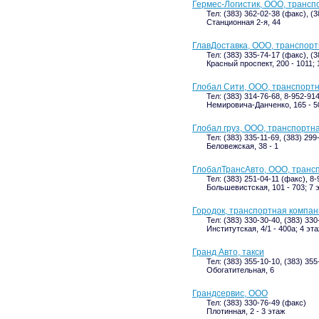
Гермес-Логистик, ООО, трансп
Тел: (383) 362-02-38 (факс), (
Станционная 2-я, 44
ГлавДоставка, ООО, транспор
Тел: (383) 335-74-17 (факс), (
Красный проспект, 200 - 1011; 
Глобал Сити, ООО, транспорт
Тел: (383) 314-76-68, 8-952-91
Немировича-Данченко, 165 - 50
Глобал груз, ООО, транспортн
Тел: (383) 335-11-69, (383) 299
Беловежская, 38 - 1
ГлобалТрансАвто, ООО, транс
Тел: (383) 251-04-11 (факс), 8
Большевистская, 101 - 703; 7 
Городок, транспортная компа
Тел: (383) 330-30-40, (383) 330
Институтская, 4/1 - 400а; 4 эт
Гранд Авто, такси
Тел: (383) 355-10-10, (383) 35
Обогатительная, 6
Грандсервис, ООО
Тел: (383) 330-76-49 (факс)
Плотинная, 2 - 3 этаж