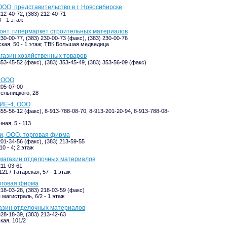
ООО, представительство в г. Новосибирске
212-40-72, (383) 212-40-71
 - 1 этаж
нт, гипермаркет строительных материалов
230-00-77, (383) 230-00-73 (факс), (383) 230-00-76
кая, 50 - 1 этаж; ТВК Большая медведица
агазин хозяйственных товаров
353-45-52 (факс), (383) 353-45-49, (383) 353-56-09 (факс)
 ООО
205-07-00
ельницкого, 28
Е-4, ООО
355-56-12 (факс), 8-913-788-08-70, 8-913-201-20-94, 8-913-788-08-
ная, 5 - 113
и, ООО, торговая фирма
201-34-56 (факс), (383) 213-59-55
0 - 4; 2 этаж
магазин отделочных материалов
211-03-61
21 / Татарская, 57 - 1 этаж
рговая фирма
218-03-28, (383) 218-03-59 (факс)
 магистраль, 6/2 - 1 этаж
азин отделочных материалов
328-18-39, (383) 213-42-63
кая, 101/2