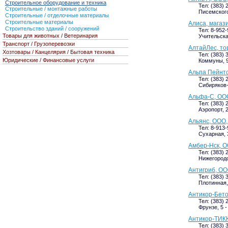
Строительное оборудование и техника
Тел: (383) 
Строительные / монтажные работы
Писемского
Строительные / отделочные материалы
Строительные материалы
Алиса, магаз
Строительство зданий / сооружений
Тел: 8-952-
Товары для животных / Ветеринария
Учительска
Транспорт / Грузоперевозки
АлтайЛес, то
Хозтовары / Канцелярия / Бытовая техника
Тел: (383) 
Юридические / Финансовые услуги
Коммуны, 9
Альпа Пейнтс
Тел: (383) 
Сибиряков-
Альфа-С, ООО
Тел: (383) 
Аэропорт, 2
Альянс, ООО,
Тел: 8-913-
Сухарная, 3
Амбер-Нск, О
Тел: (383) 
Нижегородск
Антигриб, ОО
Тел: (383) 
Плотинная,
Антикор-Бет
Тел: (383) 
Фрунзе, 5 -
Антикор-ТИК
Тел: (383) 