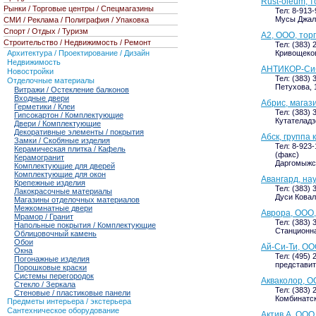
Rust-oleum, 
Рынки / Торговые центры / Спецмагазины
Тел: 8-913
Мусы Джали
СМИ / Реклама / Полиграфия / Упаковка
Спорт / Отдых / Туризм
А2, ООО, тор
Строительство / Недвижимость / Ремонт
Тел: (383) 
Архитектура / Проектирование / Дизайн
Кривощековс
Недвижимость
АНТИКОР-Сиб
Новостройки
Тел: (383) 
Отделочные материалы
Петухова, 1
Витражи / Остекление балконов
Входные двери
Абрис, магаз
Герметики / Клеи
Тел: (383) 
Гипсокартон / Комплектующие
Кутателадзе
Двери / Комплектующие
Декоративные элементы / покрытия
Абск, группа
Замки / Скобяные изделия
Тел: 8-923-
Керамическая плитка / Кафель
(факс)
Керамогранит
Даргомыжск
Комплектующие для дверей
Комплектующие для окон
Авангард, на
Крепежные изделия
Тел: (383) 
Лакокрасочные материалы
Дуси Коваль
Магазины отделочных материалов
Межкомнатные двери
Аврора, ООО,
Мрамор / Гранит
Тел: (383) 
Напольные покрытия / Комплектующие
Станционная
Облицовочный камень
Обои
Ай-Си-Ти, О
Окна
Тел: (495) 
Погонажные изделия
представит
Порошковые краски
Системы перегородок
Акваколор, 
Стекло / Зеркала
Тел: (383) 
Стеновые / пластиковые панели
Комбинатск
Предметы интерьера / экстерьера
Сантехническое оборудование
Актив А, ООО