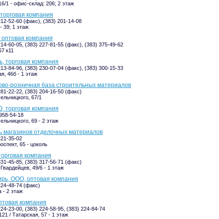
6/1 - офис-склад: 206; 2 этаж
торговая компания
212-52-60 (факс), (383) 201-14-08
- 39; 1 этаж
 оптовая компания
214-60-05, (383) 227-81-55 (факс), (383) 375-49-62
67 к11
, торговая компания
213-84-96, (383) 230-07-04 (факс), (383) 300-15-33
я, 46б - 1 этаж
ово-розничная база строительных материалов
281-22-22, (383) 204-16-50 (факс)
ельницкого, 67/1
, торговая компания
-958-54-18
ельницкого, 69 - 2 этаж
ь магазинов отделочных материалов
221-35-02
оспект, 65 - цоколь
торговая компания
331-45-85, (383) 317-56-71 (факс)
Гвардейцев, 49/6 - 1 этаж
рь, ООО, оптовая компания
224-48-74 (факс)
 - 2 этаж
птовая компания
224-23-00, (383) 224-58-95, (383) 224-84-74
21 / Татарская, 57 - 1 этаж