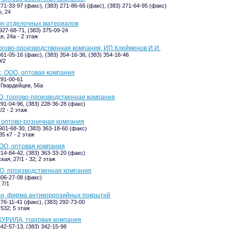
271-33-97 (факс), (383) 271-86-66 (факс), (383) 271-64-95 (факс)
, 24
ин отделочных материалов
927-68-71, (383) 375-09-24
я, 24а - 2 этаж
ргово-производственная компания, ИП Клейменов И.И.
361-05-16 (факс), (383) 354-16-36, (383) 354-16-46
/2
, ООО, оптовая компания
291-00-61
Гвардейцев, 56а
, торгово-производственная компания
291-04-96, (383) 228-36-28 (факс)
/2 - 2 этаж
 оптово-розничная компания
901-68-30, (383) 363-18-60 (факс)
5 к7 - 2 этаж
ОО, оптовая компания
214-84-42, (383) 363-33-20 (факс)
ая, 27/1 - 32; 2 этаж
О, производственная компания
306-27-08 (факс)
 7/1
он, фирма антикоррозийных покрытий
276-11-41 (факс), (383) 292-73-00
 532; 5 этаж
КУРИЛА, торговая компания
342-57-13, (383) 342-15-98