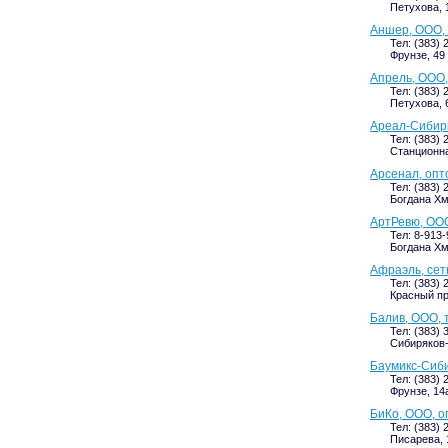
Петухова, 1
Аншер, ООО, 
Тел: (383) 
Фрунзе, 49 
Апрель, ООО,
Тел: (383) 
Петухова, 
Ареал-Сибирь
Тел: (383) 
Станционна
Арсенал, опт
Тел: (383) 
Богдана Хм
АртРевю, ООО
Тел: 8-913
Богдана Хм
Афраэль, сет
Тел: (383) 
Красный пр
Балив, ООО, 
Тел: (383) 
Сибиряков-
Баумикс-Сиби
Тел: (383) 
Фрунзе, 14а
БиКо, ООО, о
Тел: (383) 
Писарева, 1