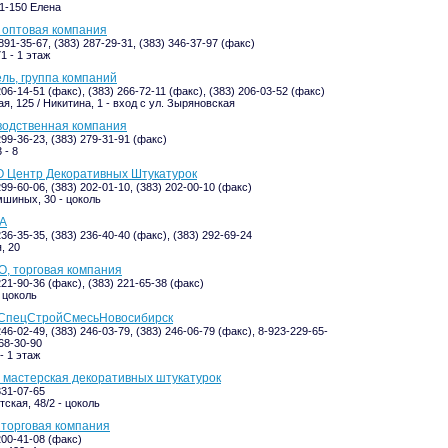
1-150 Елена
 оптовая компания
891-35-67, (383) 287-29-31, (383) 346-37-97 (факс)
1 - 1 этаж
ль, группа компаний
206-14-51 (факс), (383) 266-72-11 (факс), (383) 206-03-52 (факс)
я, 125 / Никитина, 1 - вход с ул. Зыряновская
водственная компания
299-36-23, (383) 279-31-91 (факс)
 - 8
 Центр Декоративных Штукатурок
299-60-06, (383) 202-01-10, (383) 202-00-10 (факс)
шиных, 30 - цоколь
А
236-35-35, (383) 236-40-40 (факс), (383) 292-69-24
, 20
О, торговая компания
221-90-36 (факс), (383) 221-65-38 (факс)
- цоколь
 СпецСтройСмесьНовосибирск
246-02-49, (383) 246-03-79, (383) 246-06-79 (факс), 8-923-229-65-
68-30-90
- 1 этаж
 мастерская декоративных штукатурок
331-07-65
ская, 48/2 - цоколь
 торговая компания
200-41-08 (факс)