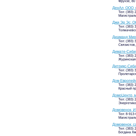
Фрунзе, 80 
ДенАл, ООО,
Тел: (383) 
Магистраль
Джи Эр Эс, О
Тел: (383) 
Толмачевск
Диаманд Мир
Тел: (383) 
Связистов, 
Димате-Сиби
Тел: (383) 
Журинская, 
Дитрикс-Сиби
Тел: (383) 
Пролетарск
Дом Европейс
Тел: (383) 
Красный пр
ДомоЦентр, 
Тел: (383) 
Энергетико
Домовенок, И
Тел: 8-913
Магистраль
Домовенок, с
Тел: (383) 
Богдана Хм