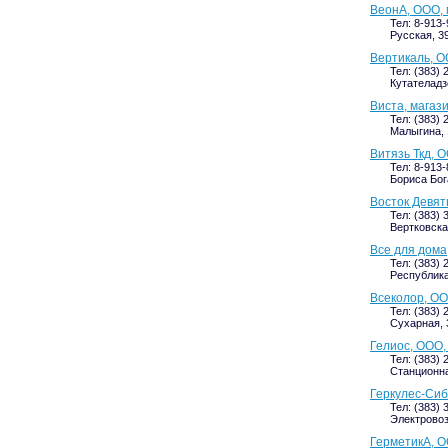
ВеонА, ООО,
Тел: 8-913
Русская, 39
Вертикаль, О
Тел: (383) 
Кутателадзе
Виста, магаз
Тел: (383) 
Малыгина, 
Витязь Ткд, 
Тел: 8-913
Бориса Бога
Восток Девят
Тел: (383) 
Вертковская
Все для дома
Тел: (383) 
Республика
Всеколор, ОО
Тел: (383) 
Сухарная, 3
Гелиос, ООО,
Тел: (383) 
Станционная
Геркулес-Сиб
Тел: (383) 
Электровоз
ГерметикА, 