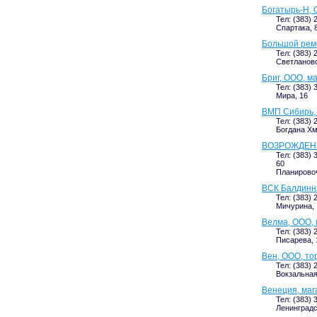
Богатырь-Н, 
Тел: (383) 
Спартака, 8
Большой ремо
Тел: (383) 
Светлановс
Бриг, ООО, м
Тел: (383) 
Мира, 16
ВМП Сибирь,
Тел: (383) 
Богдана Хм
ВОЗРОЖДЕНИ
Тел: (383) 
60
Планировоч
ВСК Балдинн
Тел: (383) 
Мичурина, 1
Велма, ООО, 
Тел: (383) 
Писарева, 1
Вен, ООО, то
Тел: (383) 
Вокзальная
Венеция, маг
Тел: (383) 
Ленинградс