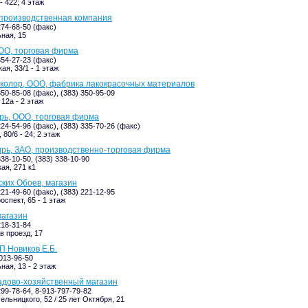
- 422; 4 этаж
 производственная компания
274-68-50 (факс)
ная, 15
ОО, торговая фирма
354-27-23 (факс)
ая, 33/1 - 1 этаж
колор, ООО, фабрика лакокрасочных материалов
350-85-08 (факс), (383) 350-95-09
12а - 2 этаж
рь, ООО, торговая фирма
224-54-96 (факс), (383) 335-70-26 (факс)
80/6 - 24; 2 этаж
рь, ЗАО, производственно-торговая фирма
338-10-50, (383) 338-10-90
ая, 271 к1
ких Обоев, магазин
221-49-60 (факс), (383) 221-12-95
оспект, 65 - 1 этаж
магазин
218-31-84
в проезд, 17
П Новиков Е.Б.
-013-96-50
ная, 13 - 2 этаж
адово-хозяйственный магазин
299-78-64, 8-913-797-79-82
ельницкого, 52 / 25 лет Октября, 21