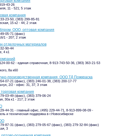
торговая компания
-919-43-26
ля, 11 - 521; 5 этаж
говая компания
233-23-50, (383) 299-85-81
кая, 15 к2 - 44; 2 этаж
пром, ООО, оптовая компания
349-05-71 (факс)
6/1 - 207; 2 этаж
ин отделочных материалов
332-90-44
, 4 к1
 компаний
124-00-62 - единая справочная, 8-913-743-50-36, (383) 363-21-53
ого, 8а к60
учно-производственная компания, ООО ТД Пожкраска
354-07-21 (факс), (383) 246-01-38, (383) 200-17-77
чук, 2/2 - офис: 31, 37; 3 этаж
 торговая компания
379-03-49 (факс), (383) 379-06-24
, 30а к1 - 217; 2 этаж
ОО
229-44-31 - главный офис, (495) 229-44-71, 8-913-899-08-09 -
ель и техническая поддержка в г.Новосибирске
ООО
279-87-31 (факс), (383) 279-05-67 (факс), (383) 279-32-84 (факс)
ая, 3
, оптово-розничная компания