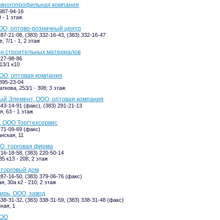
 многопрофильная компания
-987-94-16
 - 1 этаж
ОО, оптово-розничный центр
287-21-08, (383) 332-16-43, (383) 332-16-47
, 7/1 - 1, 2 этаж
ин строительных материалов
227-98-86
13/1 к10
ООО, оптовая компания
-895-23-04
ткова, 253/1 - 308; 3 этаж
ый Элемент, ООО, оптовая компания
343-14-91 (факс), (383) 291-21-13
, 63 - 1 этаж
, ООО Торгтехсервис
271-09-69 (факс)
нская, 11
О, торговая фирма
216-18-58, (383) 220-50-14
5 к13 - 208; 2 этаж
 торговый дом
287-16-50, (383) 379-06-76 (факс)
, 30а к2 - 210; 2 этаж
ирь, ООО, завод
338-31-32, (383) 338-31-59, (383) 338-31-48 (факс)
ная, 1
ООО