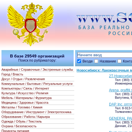
В базе
29549
организаций
Поиск по рубрикатору:
Везде
Название
Конт
Аварийные / Справочные / Экстренные службы
Новосибирск: Лакокрасочные 
Город / Власть
2Т-Новосибир
Досуг / Отдых / Развлечения
Тел: (383)
Инженерная
Коммунальные / Бытовые / Ритуальные услуги
Компьютеры / Связь / Интернет
Arena, graffiti
Культура / Искусство / Религия
Тел: (383) 
Ватутина, 
Мебель / Материалы / Фурнитура
Медицина / Здоровье / Красота
DAP, Inc, оп
Металлы / Топливо / Химия
Тел: 8-913-
Толмачевск
Оборудование / Инструмент / Электротехника
Образование / Работа / Карьера
GENERAL PAIN
Одежда / Обувь / Текстиль
Тел: (383) 
Дачная, 21
Охрана / Безопасность
Продукты питания