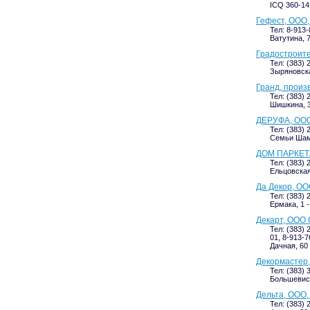
ICQ 360-14
Гефест, ООО,
Тел: 8-913-
Ватутина, 7
Градостроите
Тел: (383) 
Зыряновска
Гранд, произ
Тел: (383) 
Шишкина, 3
ДЕРУФА, ООО
Тел: (383) 
Семьи Шам
ДОМ ПАРКЕТ
Тел: (383) 
Ельцовская
Да Декор, ОО
Тел: (383) 
Ермака, 1 
Декарт, ООО
Тел: (383) 
01, 8-913-7
Дачная, 60 
Декормастер,
Тел: (383) 
Большевист
Дельта, ООО,
Тел: (383) 