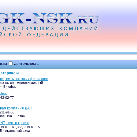
акты
Деятельность
материалы
ск, сеть оптовых филиалов
 363-06-09 - многоканальный
, 5 - офис
 shop
263-02-77
9
товая компания ДАП
911-91-55
ая, 19а - 1 этаж
T, центр красок
319-01-14, (383) 319-01-15
/5 - отдельный вход