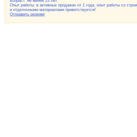
Возраст: не менее 23 лет
Опыт работы: в активных продажах от 1 года, опыт работы со стр
и отделочными материалами приветствуется!
Отправить резюме